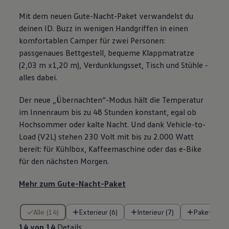
Mit dem neuen Gute-Nacht-Paket verwandelst du
deinen
ID. Buzz
in wenigen Handgriffen in einen
komfortablen Camper für zwei Personen:
passgenaues Bettgestell, bequeme Klappmatratze
(2,03 m x1,20 m), Verdunklungsset, Tisch und Stühle -
alles dabei.
Der neue „Übernachten“-Modus hält die Temperatur
im Innenraum bis zu 48 Stunden konstant, egal ob
Hochsommer oder kalte Nacht. Und dank Vehicle-to-
Load (V2L) stehen 230 Volt mit bis zu 2.000 Watt
bereit: für Kühlbox, Kaffeemaschine oder das e-Bike
für den nächsten Morgen.
Mehr zum Gute-Nacht-Paket
14 von 14 Details
Alle (14)
Exterieur (6)
Interieur (7)
Pakete (1)
14 von 14
Details