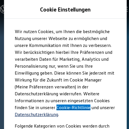
Modelle & Konfigurator
Cookie Einstellungen
Nutzfahrzeuge
Nutzfahrzeugkategorien entdecken
Modelle konfigurieren
Konfiguration laden
Zum
Zum
Modelle vergleichen
Wir nutzen Cookies, um Ihnen die bestmögliche
Hauptinhalt
Footer
Vorgängermodelle und Oldtimer
springen
springen
Nutzung unserer Webseite zu ermöglichen und
Vorgängermodelle
Oldtimer
unsere Kommunikation mit Ihnen zu verbessern.
Bulli Historie
Wir berücksichtigen hierbei Ihre Präferenzen und
Branchenlösungen & Gewerbekunden
verarbeiten Daten für Marketing, Analytics und
Umbaulösungen und Hersteller finden
Auf- und Umbauten entdecken & konfigurieren
Personalisierung nur, wenn Sie uns Ihre
Groß- und Sonderkunden
Einwilligung geben. Diese können Sie jederzeit mit
Großkunden
Wirkung für die Zukunft im Cookie Manager
Kommunen & Behörden
Journalisten
(Meine Präferenzen verwalten) in der
Sportvereine
Datenschutzerklärung widerrufen. Weitere
Branchenlösungen
Informationen zu unseren eingesetzten Cookies
Bau & Handwerk
Gewerbliche Personenbeförderung
finden Sie in unserer
Cookie-Richtlinie
und unserer
Service & mobile Werkstätten
Datenschutzerklärung
.
Kurier, Logistik & Handel
Menschen mit Behinderung
Folgende Kategorien von Cookies werden durch
Kühlfahrzeuge