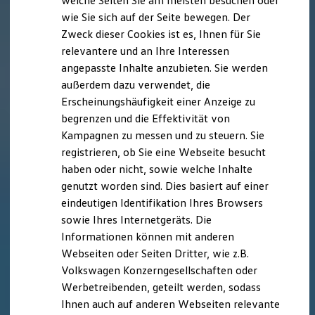
welche Seiten Sie am meisten besuchen oder
Hilfreiches für Besitzer
wie Sie sich auf der Seite bewegen. Der
Digitales Bordbuch
Zweck dieser Cookies ist es, Ihnen für Sie
Fahrerassistenz- und Sicherheitssysteme
Kontrollleuchten
relevantere und an Ihre Interessen
Kurzfahrprofile und Ölverdünnung
angepasste Inhalte anzubieten. Sie werden
Batterieverordnung
außerdem dazu verwendet, die
XTL-Dieselkraftstoff
Ersatzteile und Betriebsflüssigkeiten
Erscheinungshäufigkeit einer Anzeige zu
Original Zubehör und Lifestyle Produkte
begrenzen und die Effektivität von
myVolkswagen
Kampagnen zu messen und zu steuern. Sie
myVolkswagen Business
Elektrisch & Autonom
registrieren, ob Sie eine Webseite besucht
Elektro - & Hybridfahrzeuge
haben oder nicht, sowie welche Inhalte
Unser Ansatz
genutzt worden sind. Dies basiert auf einer
Klimafreundlicher Strom
Reichweite & Ladelösungen
eindeutigen Identifikation Ihres Browsers
Reichweitensimulator
sowie Ihres Internetgeräts. Die
Ladezeitensimulator
Informationen können mit anderen
Ladelösungen für Privatkunden
Ladelösungen für Gewerbekunden
Webseiten oder Seiten Dritter, wie z.B.
Wallbox und Ladekabel
Volkswagen Konzerngesellschaften oder
Bidirektionales Laden
Werbetreibenden, geteilt werden, sodass
Förderung & Kosten der Elektrofahrzeuge
Fördermöglichkeiten für Privatkunden
Ihnen auch auf anderen Webseiten relevante
Fördermöglichkeiten für Gewerbekunden