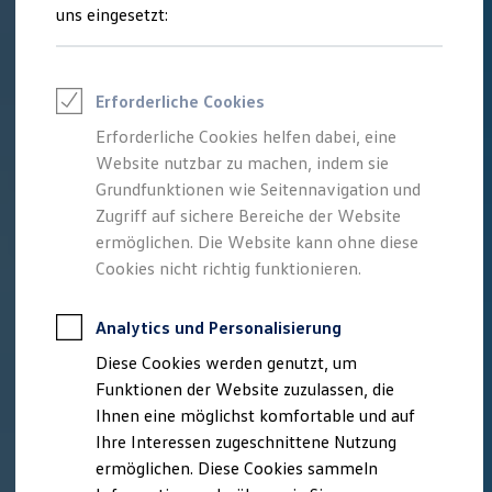
Feuerwehr
uns eingesetzt:
Rettungsdienste
ONE Business ID Vorteile
Fahrzeugsuche & Marktplatz
Fahrzeugsuche
Erforderliche Cookies
Fahrzeuge online kaufen
Digitaler Marktplatz
Erforderliche Cookies helfen dabei, eine
Kauf & Finanzierung
Website nutzbar zu machen, indem sie
Online-Fahrzeugbewertung
Aktionen & Angebote
Grundfunktionen wie Seitennavigation und
E-Auto-Förderung
Zugriff auf sichere Bereiche der Website
Für Privatkunden
ermöglichen. Die Website kann ohne diese
Für Gewerbekunden
Profi Paket
Cookies nicht richtig funktionieren.
TopDeal
Gebrauchtwagen
ProfiPartner für Gebrauchtwagen
Analytics und Personalisierung
Zertifizierte Gebrauchtwagen
Diese Cookies werden genutzt, um
Finanzierung
Für Privatkunden
Funktionen der Website zuzulassen, die
Für Gewerbekunden
Ihnen eine möglichst komfortable und auf
Leasing
Ihre Interessen zugeschnittene Nutzung
Für Privatkunden
Für Gewerbekunden
ermöglichen. Diese Cookies sammeln
Versicherungen & Garantien