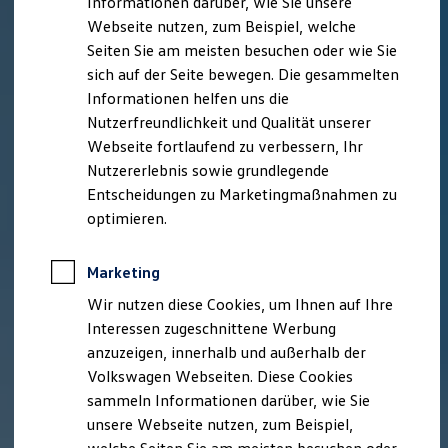
Informationen darüber, wie Sie unsere
Garantien
Webseite nutzen, zum Beispiel, welche
Kfz-Versicherung für Nutzfahrzeuge
Restschuldversicherung
Seiten Sie am meisten besuchen oder wie Sie
Wartungsverträge
sich auf der Seite bewegen. Die gesammelten
Besitzer & Service
Informationen helfen uns die
Reparatur & Service
Sommer-Special
Nutzerfreundlichkeit und Qualität unserer
Reparatur, Pflege & Inspektion
Webseite fortlaufend zu verbessern, Ihr
Servicetermin anfragen
Nutzererlebnis sowie grundlegende
Service-Vorteile bei Volkswagen Nutzfahrzeuge
ServicePlus
Entscheidungen zu Marketingmaßnahmen zu
Economy Service
optimieren.
Räder & Reifen Service
Ersatzfahrzeuge
Notdienst und Pannenhilfe
Marketing
Software, Konnektivität & Apps
California App
Wir nutzen diese Cookies, um Ihnen auf Ihre
VW Connect für Ihren ID. Buzz
Interessen zugeschnittene Werbung
VW Connect für Ihren Transporter/Caravelle
anzuzeigen, innerhalb und außerhalb der
VW Connect für Ihren Amarok
VW Connect für andere Modelle
Volkswagen Webseiten. Diese Cookies
Connect Pro
sammeln Informationen darüber, wie Sie
Fleet Interface Data
unsere Webseite nutzen, zum Beispiel,
Multistop Pathfinder
Übersicht Software Updates