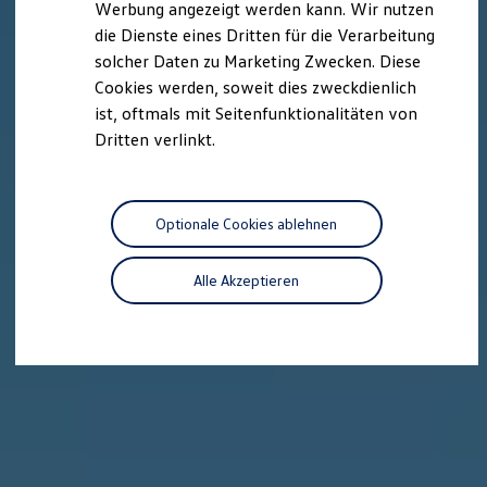
Werbung angezeigt werden kann. Wir nutzen
Kostensimulator
die Dienste eines Dritten für die Verarbeitung
Autonomes Fahren
Mehr zum ID. Buzz
solcher Daten zu Marketing Zwecken. Diese
Online Beratung
Cookies werden, soweit dies zweckdienlich
California Welt
ist, oftmals mit Seitenfunktionalitäten von
California Club
California Magazin & Ratgeber
Dritten verlinkt.
Vanlife
Ratgeber
Routen & Reisen
California Reisen & Erlebnisse
Optionale Cookies ablehnen
California App
California Lifestyle & Zubehör
Übernachten im California
Alle Akzeptieren
Marke
Unternehmen
Karriere
Karriere im Unternehmen
Karriere im Autohaus
Nachhaltigkeit
Kunden
Gesellschaft
Natur
Events
Rückblick VW Bus Festival 2023