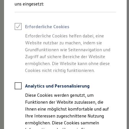
Feuerwehr
uns eingesetzt:
Rettungsdienste
Mit
Volkswagen
Code
laden
ONE Business ID Vorteile
Fahrzeugsuche & Marktplatz
Fahrzeugsuche
Sie haben einen
Volkswagen
Code? Laden Sie
Erforderliche Cookies
Fahrzeuge online kaufen
damit einfach Ihre Konfiguration.
Digitaler Marktplatz
Erforderliche Cookies helfen dabei, eine
Kauf & Finanzierung
Website nutzbar zu machen, indem sie
Online-Fahrzeugbewertung
Aktionen & Angebote
Grundfunktionen wie Seitennavigation und
E-Auto-Förderung
Zugriff auf sichere Bereiche der Website
Für Privatkunden
ermöglichen. Die Website kann ohne diese
Für Gewerbekunden
Profi Paket
Cookies nicht richtig funktionieren.
TopDeal
Gebrauchtwagen
ProfiPartner für Gebrauchtwagen
Analytics und Personalisierung
Zertifizierte Gebrauchtwagen
Diese Cookies werden genutzt, um
Finanzierung
Für Privatkunden
Funktionen der Website zuzulassen, die
Für Gewerbekunden
Ihnen eine möglichst komfortable und auf
Leasing
Ihre Interessen zugeschnittene Nutzung
Für Privatkunden
Für Gewerbekunden
ermöglichen. Diese Cookies sammeln
Versicherungen & Garantien