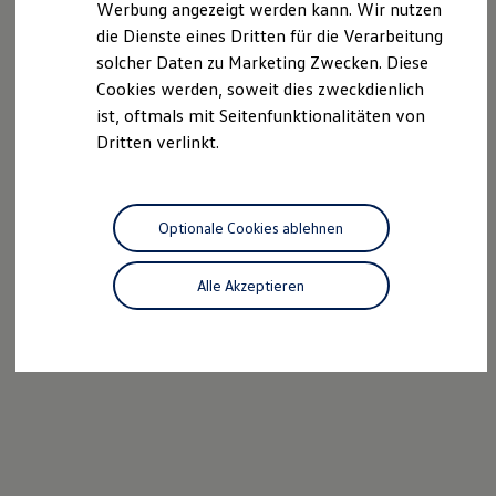
Werbung angezeigt werden kann. Wir nutzen
Kostensimulator
die Dienste eines Dritten für die Verarbeitung
Autonomes Fahren
Mehr zum ID. Buzz
solcher Daten zu Marketing Zwecken. Diese
Online Beratung
Cookies werden, soweit dies zweckdienlich
California Welt
ist, oftmals mit Seitenfunktionalitäten von
California Club
California Magazin & Ratgeber
Dritten verlinkt.
Vanlife
Ratgeber
Routen & Reisen
California Reisen & Erlebnisse
Optionale Cookies ablehnen
California App
California Lifestyle & Zubehör
Übernachten im California
Alle Akzeptieren
Marke
Unternehmen
Karriere
Karriere im Unternehmen
Karriere im Autohaus
Nachhaltigkeit
Kunden
Gesellschaft
Natur
Events
Rückblick VW Bus Festival 2023