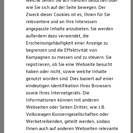
welche Seiten Sie am meisten besuchen oder
Bei
myVolkswagen
Business
anmelden
Hilfreiches für Besitzer
wie Sie sich auf der Seite bewegen. Der
Digitales Bordbuch
Zweck dieser Cookies ist es, Ihnen für Sie
Fahrerassistenz- und Sicherheitssysteme
Kontrollleuchten
relevantere und an Ihre Interessen
Kurzfahrprofile und Ölverdünnung
angepasste Inhalte anzubieten. Sie werden
Batterieverordnung
außerdem dazu verwendet, die
XTL-Dieselkraftstoff
Ersatzteile und Betriebsflüssigkeiten
Erscheinungshäufigkeit einer Anzeige zu
Original Zubehör und Lifestyle Produkte
begrenzen und die Effektivität von
myVolkswagen
Kampagnen zu messen und zu steuern. Sie
myVolkswagen Business
Elektrisch & Autonom
registrieren, ob Sie eine Webseite besucht
Elektro - & Hybridfahrzeuge
haben oder nicht, sowie welche Inhalte
Unser Ansatz
genutzt worden sind. Dies basiert auf einer
Klimafreundlicher Strom
Reichweite & Ladelösungen
eindeutigen Identifikation Ihres Browsers
Reichweitensimulator
sowie Ihres Internetgeräts. Die
Ladezeitensimulator
Informationen können mit anderen
Ladelösungen für Privatkunden
Ladelösungen für Gewerbekunden
Webseiten oder Seiten Dritter, wie z.B.
Wallbox und Ladekabel
Volkswagen Konzerngesellschaften oder
Bidirektionales Laden
Werbetreibenden, geteilt werden, sodass
Förderung & Kosten der Elektrofahrzeuge
Fördermöglichkeiten für Privatkunden
Ihnen auch auf anderen Webseiten relevante
Fördermöglichkeiten für Gewerbekunden