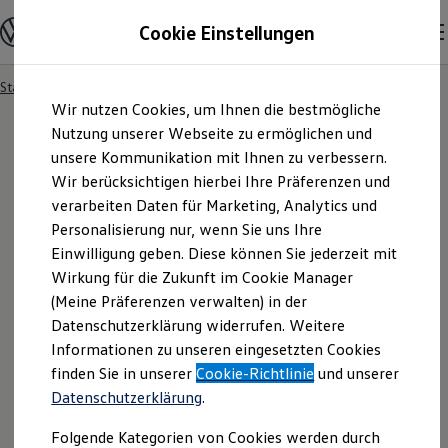
Modelle & Konfigurator
Cookie Einstellungen
Nutzfahrzeuge
Nutzfahrzeugkategorien entdecken
Modelle konfigurieren
Konfiguration laden
Startseite
Modelle & Konfigurator
Konfiguration laden
Zum
Zum
Modelle vergleichen
Wir nutzen Cookies, um Ihnen die bestmögliche
Hauptinhalt
Footer
Vorgängermodelle und Oldtimer
springen
springen
Nutzung unserer Webseite zu ermöglichen und
Vorgängermodelle
Oldtimer
unsere Kommunikation mit Ihnen zu verbessern.
Bulli Historie
Wir berücksichtigen hierbei Ihre Präferenzen und
Sie wollen
Ihre
Branchenlösungen & Gewerbekunden
verarbeiten Daten für Marketing, Analytics und
Umbaulösungen und Hersteller finden
Auf- und Umbauten entdecken & konfigurieren
Personalisierung nur, wenn Sie uns Ihre
gespeicherten
Groß- und Sonderkunden
Einwilligung geben. Diese können Sie jederzeit mit
Großkunden
Wirkung für die Zukunft im Cookie Manager
Kommunen & Behörden
Konfigurationen
Journalisten
(Meine Präferenzen verwalten) in der
Sportvereine
Datenschutzerklärung widerrufen. Weitere
laden
?
Branchenlösungen
Informationen zu unseren eingesetzten Cookies
Bau & Handwerk
Gewerbliche Personenbeförderung
finden Sie in unserer
Cookie-Richtlinie
und unserer
Service & mobile Werkstätten
Datenschutzerklärung
.
Kurier, Logistik & Handel
Menschen mit Behinderung
Folgende Kategorien von Cookies werden durch
Kühlfahrzeuge