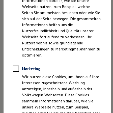
Informationen darüber, wie Sie unsere
Garantien
Webseite nutzen, zum Beispiel, welche
Kfz-Versicherung für Nutzfahrzeuge
Restschuldversicherung
Seiten Sie am meisten besuchen oder wie Sie
Wartungsverträge
sich auf der Seite bewegen. Die gesammelten
Besitzer & Service
Informationen helfen uns die
Reparatur & Service
Sommer-Special
Nutzerfreundlichkeit und Qualität unserer
Reparatur, Pflege & Inspektion
Webseite fortlaufend zu verbessern, Ihr
Servicetermin anfragen
Von
myVolkswagen
&
Nutzererlebnis sowie grundlegende
Service-Vorteile bei Volkswagen Nutzfahrzeuge
ServicePlus
Entscheidungen zu Marketingmaßnahmen zu
myVolkswagen
Business
Economy Service
optimieren.
Räder & Reifen Service
laden
Ersatzfahrzeuge
Notdienst und Pannenhilfe
Marketing
Software, Konnektivität & Apps
Einfach anmelden – und Konfigurationen
laden
,
California App
Wir nutzen diese Cookies, um Ihnen auf Ihre
einsehen, anpassen: mit Ihrer
Volkswagen
VW Connect für Ihren ID. Buzz
Interessen zugeschnittene Werbung
VW Connect für Ihren Transporter/Caravelle
ID bei
myVolkswagen
oder Ihrer ONE
Business
anzuzeigen, innerhalb und außerhalb der
VW Connect für Ihren Amarok
ID bei
myVolkswagen
Business
.
VW Connect für andere Modelle
Volkswagen Webseiten. Diese Cookies
Connect Pro
sammeln Informationen darüber, wie Sie
Fleet Interface Data
Bei
myVolkswagen
anmelden
unsere Webseite nutzen, zum Beispiel,
Multistop Pathfinder
Übersicht Software Updates