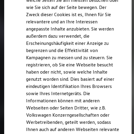
welche Seiten Sie am meisten besuchen oder
Digitales Bordbuch
wie Sie sich auf der Seite bewegen. Der
Fahrerassistenz- und Sicherheitssysteme
Zweck dieser Cookies ist es, Ihnen für Sie
Kontrollleuchten
Kurzfahrprofile und Ölverdünnung
relevantere und an Ihre Interessen
Batterieverordnung
angepasste Inhalte anzubieten. Sie werden
XTL-Dieselkraftstoff
außerdem dazu verwendet, die
Ersatzteile und Betriebsflüssigkeiten
Original Zubehör und Lifestyle Produkte
Erscheinungshäufigkeit einer Anzeige zu
myVolkswagen
begrenzen und die Effektivität von
myVolkswagen Business
Kampagnen zu messen und zu steuern. Sie
Elektrisch & Autonom
Elektro - & Hybridfahrzeuge
registrieren, ob Sie eine Webseite besucht
Unser Ansatz
haben oder nicht, sowie welche Inhalte
Klimafreundlicher Strom
genutzt worden sind. Dies basiert auf einer
Reichweite & Ladelösungen
Reichweitensimulator
eindeutigen Identifikation Ihres Browsers
Ladezeitensimulator
sowie Ihres Internetgeräts. Die
Ladelösungen für Privatkunden
Informationen können mit anderen
Ladelösungen für Gewerbekunden
Wallbox und Ladekabel
Webseiten oder Seiten Dritter, wie z.B.
Bidirektionales Laden
Volkswagen Konzerngesellschaften oder
Förderung & Kosten der Elektrofahrzeuge
Werbetreibenden, geteilt werden, sodass
Fördermöglichkeiten für Privatkunden
Fördermöglichkeiten für Gewerbekunden
Ihnen auch auf anderen Webseiten relevante
Kostensimulator