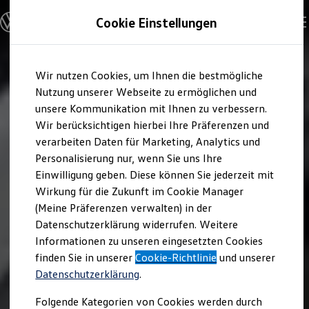
Modelle & Konfigurator
Cookie Einstellungen
Nutzfahrzeuge
Nutzfahrzeugkategorien entdecken
Modelle konfigurieren
Konfiguration laden
Zum
Zum
Modelle vergleichen
Wir nutzen Cookies, um Ihnen die bestmögliche
Hauptinhalt
Footer
Vorgängermodelle und Oldtimer
springen
springen
Nutzung unserer Webseite zu ermöglichen und
Vorgängermodelle
Oldtimer
unsere Kommunikation mit Ihnen zu verbessern.
Bulli Historie
Wir berücksichtigen hierbei Ihre Präferenzen und
Branchenlösungen & Gewerbekunden
verarbeiten Daten für Marketing, Analytics und
Umbaulösungen und Hersteller finden
Auf- und Umbauten entdecken & konfigurieren
Personalisierung nur, wenn Sie uns Ihre
Groß- und Sonderkunden
Einwilligung geben. Diese können Sie jederzeit mit
Großkunden
Wirkung für die Zukunft im Cookie Manager
Kommunen & Behörden
Journalisten
(Meine Präferenzen verwalten) in der
Sportvereine
Datenschutzerklärung widerrufen. Weitere
Branchenlösungen
Informationen zu unseren eingesetzten Cookies
Bau & Handwerk
Gewerbliche Personenbeförderung
finden Sie in unserer
Cookie-Richtlinie
und unserer
Service & mobile Werkstätten
Datenschutzerklärung
.
Kurier, Logistik & Handel
Kühlfahrzeuge
Folgende Kategorien von Cookies werden durch
Feuerwehr