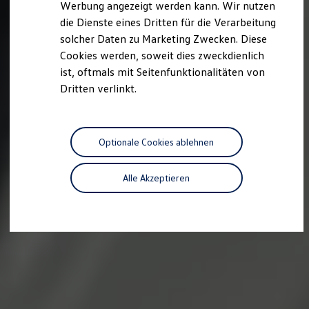
Werbung angezeigt werden kann. Wir nutzen
Autonomes Fahren
die Dienste eines Dritten für die Verarbeitung
Mehr zum ID. Buzz
Online Beratung
solcher Daten zu Marketing Zwecken. Diese
California Welt
Cookies werden, soweit dies zweckdienlich
California Club
ist, oftmals mit Seitenfunktionalitäten von
California Magazin & Ratgeber
Vanlife
Dritten verlinkt.
Ratgeber
Routen & Reisen
California Reisen & Erlebnisse
California App
Optionale Cookies ablehnen
California Lifestyle & Zubehör
Übernachten im California
Marke
Alle Akzeptieren
Unternehmen
Karriere
Karriere im Unternehmen
Karriere im Autohaus
Nachhaltigkeit
Kunden
Gesellschaft
Natur
Events
Rückblick VW Bus Festival 2023
75 Jahre Bulli Jubiläum