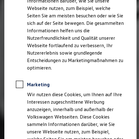
Informationen darüber, wie Sie unsere
Kfz-Versicherung für Nutzfahrzeuge
Webseite nutzen, zum Beispiel, welche
Restschuldversicherung
Wartungsverträge
Seiten Sie am meisten besuchen oder wie Sie
Besitzer & Service
sich auf der Seite bewegen. Die gesammelten
Reparatur & Service
Informationen helfen uns die
Sommer-Special
Reparatur, Pflege & Inspektion
Nutzerfreundlichkeit und Qualität unserer
Servicetermin anfragen
Webseite fortlaufend zu verbessern, Ihr
Service-Vorteile bei Volkswagen Nutzfahrzeuge
Nutzererlebnis sowie grundlegende
ServicePlus
Economy Service
Entscheidungen zu Marketingmaßnahmen zu
Räder & Reifen Service
optimieren.
Ersatzfahrzeuge
Notdienst und Pannenhilfe
Software, Konnektivität & Apps
Marketing
California App
VW Connect für Ihren ID. Buzz
Wir nutzen diese Cookies, um Ihnen auf Ihre
VW Connect für Ihren Transporter/Caravelle
Interessen zugeschnittene Werbung
VW Connect für Ihren Amarok
anzuzeigen, innerhalb und außerhalb der
VW Connect für andere Modelle
Connect Pro
Volkswagen Webseiten. Diese Cookies
Fleet Interface Data
sammeln Informationen darüber, wie Sie
Multistop Pathfinder
unsere Webseite nutzen, zum Beispiel,
Übersicht Software Updates
Hilfreiches für Besitzer