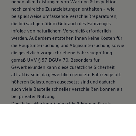
neben allen Leistungen von Wartung & Inspektion
noch zahlreiche Zusatzleistungen enthalten – wie
beispielsweise umfassende Verschleißreparaturen,
die bei sachgemäßem Gebrauch des Fahrzeuges
infolge von natürlichem Verschleiß erforderlich
werden. Außerdem entstehen Ihnen keine Kosten für
die Hauptuntersuchung und Abgasuntersuchung sowie
die gesetzlich vorgeschriebene Fahrzeugprüfung
gemäß UVV § 57 DGUV 70. Besonders für
Gewerbekunden kann diese zusätzliche Sicherheit
attraktiv sein, da gewerblich genutzte Fahrzeuge oft
höheren Belastungen ausgesetzt sind und dadurch
auch viele Bauteile schneller verschleißen können als
bei privater Nutzung.
Das Paket Wartung & Verschleiß können Sie als
Privatkunde sowie auch als Gewerbekunde
abschließen.
Zur Händlersuche