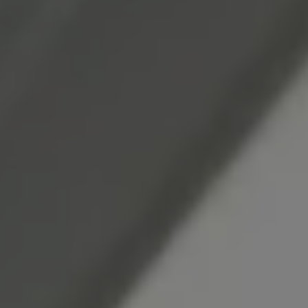
Bulli Magazin
Fahrzeugabholung ab Werk
Uptime