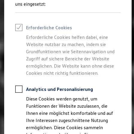
Rettungsdienste
uns eingesetzt:
ONE Business ID Vorteile
Fahrzeugsuche & Marktplatz
Fahrzeugsuche
Fahrzeuge online kaufen
Erforderliche Cookies
Digitaler Marktplatz
Kauf & Finanzierung
Erforderliche Cookies helfen dabei, eine
Online-Fahrzeugbewertung
Website nutzbar zu machen, indem sie
Aktionen & Angebote
E-Auto-Förderung
Grundfunktionen wie Seitennavigation und
Für Privatkunden
Zugriff auf sichere Bereiche der Website
Für Gewerbekunden
ermöglichen. Die Website kann ohne diese
Profi Paket
TopDeal
Cookies nicht richtig funktionieren.
Gebrauchtwagen
ProfiPartner für Gebrauchtwagen
Zertifizierte Gebrauchtwagen
Analytics und Personalisierung
Finanzierung
Diese Cookies werden genutzt, um
Für Privatkunden
Für Gewerbekunden
Funktionen der Website zuzulassen, die
Leasing
Ihnen eine möglichst komfortable und auf
Für Privatkunden
Ihre Interessen zugeschnittene Nutzung
Für Gewerbekunden
Versicherungen & Garantien
ermöglichen. Diese Cookies sammeln
Garantien