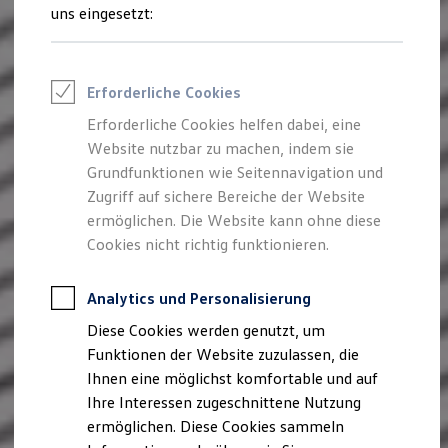
Rettungsdienste
uns eingesetzt:
ONE Business ID Vorteile
Fahrzeugsuche & Marktplatz
Fahrzeugsuche
Fahrzeuge online kaufen
Erforderliche Cookies
Digitaler Marktplatz
Kauf & Finanzierung
Erforderliche Cookies helfen dabei, eine
Online-Fahrzeugbewertung
Website nutzbar zu machen, indem sie
Aktionen & Angebote
E-Auto-Förderung
Grundfunktionen wie Seitennavigation und
Für Privatkunden
Zugriff auf sichere Bereiche der Website
Für Gewerbekunden
ermöglichen. Die Website kann ohne diese
Profi Paket
TopDeal
Cookies nicht richtig funktionieren.
Gebrauchtwagen
ProfiPartner für Gebrauchtwagen
Zertifizierte Gebrauchtwagen
Analytics und Personalisierung
Finanzierung
Diese Cookies werden genutzt, um
Für Privatkunden
Für Gewerbekunden
Funktionen der Website zuzulassen, die
Leasing
Ihnen eine möglichst komfortable und auf
Für Privatkunden
Ihre Interessen zugeschnittene Nutzung
Für Gewerbekunden
Versicherungen & Garantien
ermöglichen. Diese Cookies sammeln
Garantien