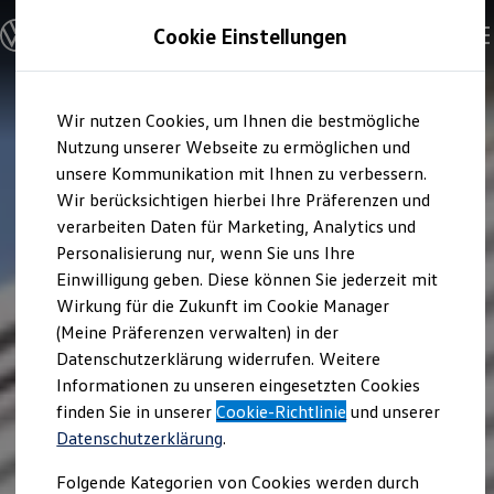
Modelle & Konfigurator
Cookie Einstellungen
Nutzfahrzeuge
Nutzfahrzeugkategorien entdecken
Modelle konfigurieren
Konfiguration laden
Zum
Zum
Modelle vergleichen
Wir nutzen Cookies, um Ihnen die bestmögliche
Hauptinhalt
Footer
Vorgängermodelle und Oldtimer
springen
springen
Nutzung unserer Webseite zu ermöglichen und
Vorgängermodelle
Oldtimer
unsere Kommunikation mit Ihnen zu verbessern.
Bulli Historie
Wir berücksichtigen hierbei Ihre Präferenzen und
Branchenlösungen & Gewerbekunden
verarbeiten Daten für Marketing, Analytics und
Umbaulösungen und Hersteller finden
Auf- und Umbauten entdecken & konfigurieren
Personalisierung nur, wenn Sie uns Ihre
Groß- und Sonderkunden
Einwilligung geben. Diese können Sie jederzeit mit
Großkunden
Wirkung für die Zukunft im Cookie Manager
Kommunen & Behörden
Journalisten
(Meine Präferenzen verwalten) in der
Sportvereine
Datenschutzerklärung widerrufen. Weitere
Branchenlösungen
Informationen zu unseren eingesetzten Cookies
Bau & Handwerk
Gewerbliche Personenbeförderung
finden Sie in unserer
Cookie-Richtlinie
und unserer
Service & mobile Werkstätten
Datenschutzerklärung
.
Kurier, Logistik & Handel
Kühlfahrzeuge
Folgende Kategorien von Cookies werden durch
Feuerwehr