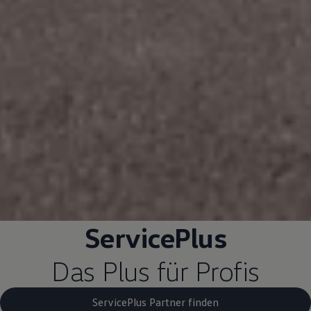
ServicePlus
Das Plus für Profis
ServicePlus Partner finden