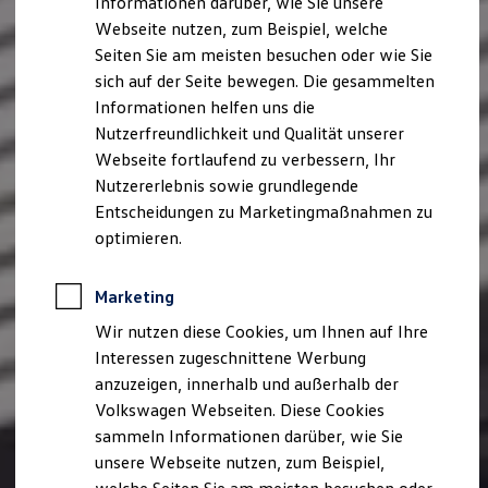
Informationen darüber, wie Sie unsere
Kfz-Versicherung für Nutzfahrzeuge
Webseite nutzen, zum Beispiel, welche
Restschuldversicherung
Wartungsverträge
Seiten Sie am meisten besuchen oder wie Sie
Besitzer & Service
sich auf der Seite bewegen. Die gesammelten
Reparatur & Service
Informationen helfen uns die
Sommer-Special
Reparatur, Pflege & Inspektion
Nutzerfreundlichkeit und Qualität unserer
Servicetermin anfragen
Webseite fortlaufend zu verbessern, Ihr
Service-Vorteile bei Volkswagen Nutzfahrzeuge
Nutzererlebnis sowie grundlegende
ServicePlus
Economy Service
Entscheidungen zu Marketingmaßnahmen zu
Räder & Reifen Service
optimieren.
Ersatzfahrzeuge
Notdienst und Pannenhilfe
Software, Konnektivität & Apps
Marketing
California App
VW Connect für Ihren ID. Buzz
Wir nutzen diese Cookies, um Ihnen auf Ihre
VW Connect für Ihren Transporter/Caravelle
Interessen zugeschnittene Werbung
VW Connect für Ihren Amarok
anzuzeigen, innerhalb und außerhalb der
VW Connect für andere Modelle
Connect Pro
Volkswagen Webseiten. Diese Cookies
Fleet Interface Data
sammeln Informationen darüber, wie Sie
Multistop Pathfinder
unsere Webseite nutzen, zum Beispiel,
Übersicht Software Updates
Hilfreiches für Besitzer