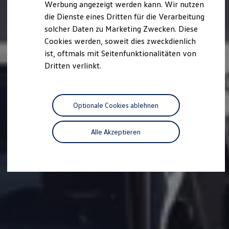
Werbung angezeigt werden kann. Wir nutzen
Autonomes Fahren
die Dienste eines Dritten für die Verarbeitung
Mehr zum ID. Buzz
Online Beratung
solcher Daten zu Marketing Zwecken. Diese
California Welt
Cookies werden, soweit dies zweckdienlich
California Club
ist, oftmals mit Seitenfunktionalitäten von
California Magazin & Ratgeber
Vanlife
Dritten verlinkt.
Ratgeber
Routen & Reisen
California Reisen & Erlebnisse
California App
Optionale Cookies ablehnen
California Lifestyle & Zubehör
Übernachten im California
Marke
Alle Akzeptieren
Unternehmen
Karriere
Karriere im Unternehmen
Karriere im Autohaus
Nachhaltigkeit
Kunden
Gesellschaft
Natur
Events
Rückblick VW Bus Festival 2023
75 Jahre Bulli Jubiläum