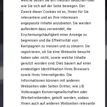
welche Seiten Sie am meisten besuchen oder
Digitales Bordbuch
wie Sie sich auf der Seite bewegen. Der
Fahrerassistenz- und Sicherheitssysteme
Zweck dieser Cookies ist es, Ihnen für Sie
Kontrollleuchten
Kurzfahrprofile und Ölverdünnung
relevantere und an Ihre Interessen
Batterieverordnung
angepasste Inhalte anzubieten. Sie werden
XTL-Dieselkraftstoff
außerdem dazu verwendet, die
Ersatzteile und Betriebsflüssigkeiten
Original Zubehör und Lifestyle Produkte
Erscheinungshäufigkeit einer Anzeige zu
myVolkswagen
begrenzen und die Effektivität von
myVolkswagen Business
Kampagnen zu messen und zu steuern. Sie
Elektrisch & Autonom
Elektro - & Hybridfahrzeuge
registrieren, ob Sie eine Webseite besucht
Unser Ansatz
haben oder nicht, sowie welche Inhalte
Klimafreundlicher Strom
genutzt worden sind. Dies basiert auf einer
Reichweite & Ladelösungen
Reichweitensimulator
eindeutigen Identifikation Ihres Browsers
Ladezeitensimulator
sowie Ihres Internetgeräts. Die
Ladelösungen für Privatkunden
Informationen können mit anderen
Ladelösungen für Gewerbekunden
Wallbox und Ladekabel
Webseiten oder Seiten Dritter, wie z.B.
Bidirektionales Laden
Volkswagen Konzerngesellschaften oder
Förderung & Kosten der Elektrofahrzeuge
Werbetreibenden, geteilt werden, sodass
Fördermöglichkeiten für Privatkunden
Fördermöglichkeiten für Gewerbekunden
Ihnen auch auf anderen Webseiten relevante
Kostensimulator