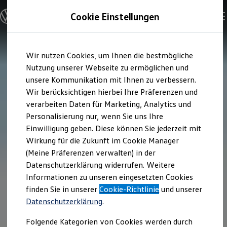
Modelle & Konfigurator
Cookie Einstellungen
Nutzfahrzeuge
Nutzfahrzeugkategorien entdecken
Modelle konfigurieren
Konfiguration laden
Zum
Zum
Modelle vergleichen
Wir nutzen Cookies, um Ihnen die bestmögliche
Hauptinhalt
Footer
Vorgängermodelle und Oldtimer
springen
springen
Nutzung unserer Webseite zu ermöglichen und
Vorgängermodelle
Oldtimer
unsere Kommunikation mit Ihnen zu verbessern.
Bulli Historie
Wir berücksichtigen hierbei Ihre Präferenzen und
Branchenlösungen & Gewerbekunden
verarbeiten Daten für Marketing, Analytics und
Umbaulösungen und Hersteller finden
Auf- und Umbauten entdecken & konfigurieren
Personalisierung nur, wenn Sie uns Ihre
Groß- und Sonderkunden
Einwilligung geben. Diese können Sie jederzeit mit
Großkunden
Wirkung für die Zukunft im Cookie Manager
Kommunen & Behörden
Journalisten
(Meine Präferenzen verwalten) in der
Sportvereine
Datenschutzerklärung widerrufen. Weitere
Branchenlösungen
Informationen zu unseren eingesetzten Cookies
Bau & Handwerk
Gewerbliche Personenbeförderung
finden Sie in unserer
Cookie-Richtlinie
und unserer
Service & mobile Werkstätten
Datenschutzerklärung
.
Kurier, Logistik & Handel
Menschen mit Behinderung
Folgende Kategorien von Cookies werden durch
Kühlfahrzeuge