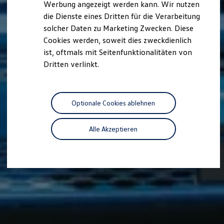
Werbung angezeigt werden kann. Wir nutzen
Kostensimulator
die Dienste eines Dritten für die Verarbeitung
Autonomes Fahren
Mehr zum ID. Buzz
solcher Daten zu Marketing Zwecken. Diese
Online Beratung
Cookies werden, soweit dies zweckdienlich
California Welt
ist, oftmals mit Seitenfunktionalitäten von
California Club
California Magazin & Ratgeber
Dritten verlinkt.
Vanlife
Ratgeber
Routen & Reisen
California Reisen & Erlebnisse
Optionale Cookies ablehnen
California App
California Lifestyle & Zubehör
Übernachten im California
Alle Akzeptieren
Marke
Unternehmen
Karriere
Karriere im Unternehmen
Karriere im Autohaus
Nachhaltigkeit
Kunden
Gesellschaft
Natur
Events
Rückblick VW Bus Festival 2023