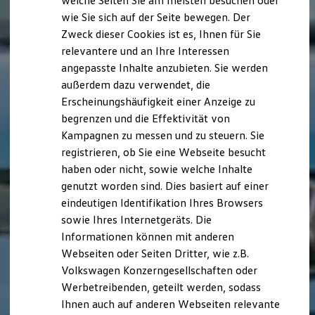
welche Seiten Sie am meisten besuchen oder
Hilfreiches für Besitzer
wie Sie sich auf der Seite bewegen. Der
Digitales Bordbuch
Zweck dieser Cookies ist es, Ihnen für Sie
Fahrerassistenz- und Sicherheitssysteme
Kontrollleuchten
relevantere und an Ihre Interessen
Kurzfahrprofile und Ölverdünnung
angepasste Inhalte anzubieten. Sie werden
Batterieverordnung
außerdem dazu verwendet, die
XTL-Dieselkraftstoff
Ersatzteile und Betriebsflüssigkeiten
Erscheinungshäufigkeit einer Anzeige zu
Original Zubehör und Lifestyle Produkte
begrenzen und die Effektivität von
myVolkswagen
Kampagnen zu messen und zu steuern. Sie
myVolkswagen Business
Elektrisch & Autonom
registrieren, ob Sie eine Webseite besucht
Elektro - & Hybridfahrzeuge
haben oder nicht, sowie welche Inhalte
Unser Ansatz
genutzt worden sind. Dies basiert auf einer
Klimafreundlicher Strom
Reichweite & Ladelösungen
eindeutigen Identifikation Ihres Browsers
Reichweitensimulator
sowie Ihres Internetgeräts. Die
Ladezeitensimulator
Informationen können mit anderen
Ladelösungen für Privatkunden
Ladelösungen für Gewerbekunden
Webseiten oder Seiten Dritter, wie z.B.
Wallbox und Ladekabel
Volkswagen Konzerngesellschaften oder
Bidirektionales Laden
Werbetreibenden, geteilt werden, sodass
Förderung & Kosten der Elektrofahrzeuge
Fördermöglichkeiten für Privatkunden
Ihnen auch auf anderen Webseiten relevante
Fördermöglichkeiten für Gewerbekunden