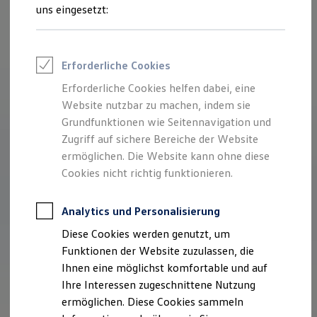
Feuerwehr
uns eingesetzt:
Rettungsdienste
ONE Business ID Vorteile
Fahrzeugsuche & Marktplatz
Fahrzeugsuche
Erforderliche Cookies
Fahrzeuge online kaufen
Digitaler Marktplatz
Erforderliche Cookies helfen dabei, eine
Kauf & Finanzierung
Website nutzbar zu machen, indem sie
Online-Fahrzeugbewertung
Aktionen & Angebote
Grundfunktionen wie Seitennavigation und
E-Auto-Förderung
Zugriff auf sichere Bereiche der Website
Für Privatkunden
ermöglichen. Die Website kann ohne diese
Für Gewerbekunden
Profi Paket
Cookies nicht richtig funktionieren.
TopDeal
Gebrauchtwagen
ProfiPartner für Gebrauchtwagen
Analytics und Personalisierung
Zertifizierte Gebrauchtwagen
Diese Cookies werden genutzt, um
Finanzierung
Für Privatkunden
Funktionen der Website zuzulassen, die
Für Gewerbekunden
Ihnen eine möglichst komfortable und auf
Leasing
Ihre Interessen zugeschnittene Nutzung
Für Privatkunden
Für Gewerbekunden
ermöglichen. Diese Cookies sammeln
Versicherungen & Garantien