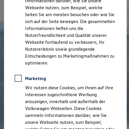
Informationen darüber, wie Sie unsere
Garantien
Webseite nutzen, zum Beispiel, welche
Kfz-Versicherung für Nutzfahrzeuge
Restschuldversicherung
Seiten Sie am meisten besuchen oder wie Sie
Wartungsverträge
sich auf der Seite bewegen. Die gesammelten
Besitzer & Service
Informationen helfen uns die
Reparatur & Service
Sommer-Special
Nutzerfreundlichkeit und Qualität unserer
Reparatur, Pflege & Inspektion
Webseite fortlaufend zu verbessern, Ihr
Servicetermin anfragen
Nutzererlebnis sowie grundlegende
Service-Vorteile bei Volkswagen Nutzfahrzeuge
ServicePlus
Entscheidungen zu Marketingmaßnahmen zu
Economy Service
optimieren.
Räder & Reifen Service
Ersatzfahrzeuge
Notdienst und Pannenhilfe
Marketing
Software, Konnektivität & Apps
California App
Wir nutzen diese Cookies, um Ihnen auf Ihre
VW Connect für Ihren ID. Buzz
Interessen zugeschnittene Werbung
VW Connect für Ihren Transporter/Caravelle
anzuzeigen, innerhalb und außerhalb der
VW Connect für Ihren Amarok
VW Connect für andere Modelle
Volkswagen Webseiten. Diese Cookies
Connect Pro
sammeln Informationen darüber, wie Sie
Fleet Interface Data
unsere Webseite nutzen, zum Beispiel,
Multistop Pathfinder
Übersicht Software Updates