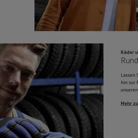
Räder u
Rund
Lassen 
hin zur
unseren
Mehr zu