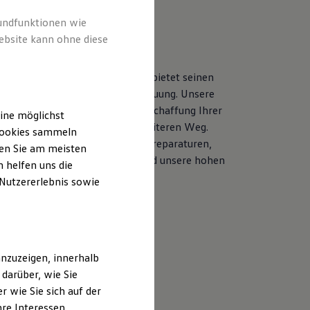
rundfunktionen wie
rteile: Service und Qualität
ebsite kann ohne diese
en
besten Händen
kswagen
Nutzfahrzeuge
Service bietet seinen
eine umfassende Komplettbetreuung. Unsere
 beraten Sie bereits bei der Anschaffung Ihrer
ine möglichst
ge und begleiten Sie auf dem weiteren Weg.
 Cookies sammeln
n Sie mehr über unsere Qualitätsreparaturen,
ten Sie am meisten
peziell ausgebildetes Personal und unsere hohen
 helfen uns die
ds.
 Nutzererlebnis sowie
 Ihren Vorteilen
nzuzeigen, innerhalb
darüber, wie Sie
 wie Sie sich auf der
hre Interessen