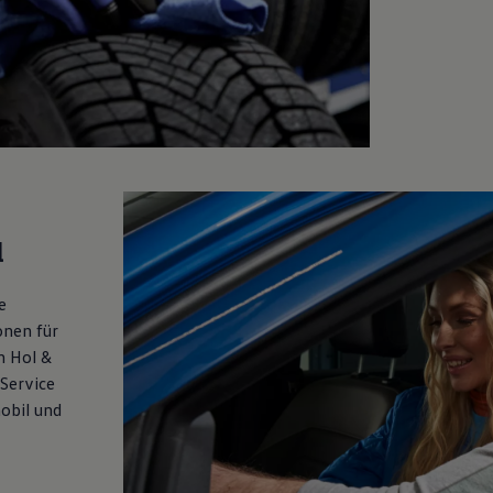
l
e
onen für
n Hol &
 Service
obil und