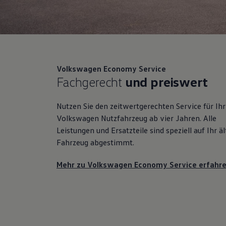
Autonomes Fahren
Mehr zum ID. Buzz
Online Beratung
California Welt
California Club
California Magazin & Ratgeber
Vanlife
Volkswagen
Economy Service
Ratgeber
Fachgerecht
und preiswert
Routen & Reisen
California Reisen & Erlebnisse
California App
Nutzen Sie den zeitwertgerechten Service für Ihr
California Lifestyle & Zubehör
Übernachten im California
Volkswagen
Nutzfahrzeug ab vier Jahren. Alle
Marke
Leistungen und Ersatzteile sind speziell auf Ihr ä
Unternehmen
Fahrzeug abgestimmt.
Karriere
Karriere im Unternehmen
Karriere im Autohaus
Mehr zu Volkswagen Economy Service erfahr
Nachhaltigkeit
Kunden
Gesellschaft
Natur
Events
Rückblick VW Bus Festival 2023
75 Jahre Bulli Jubiläum