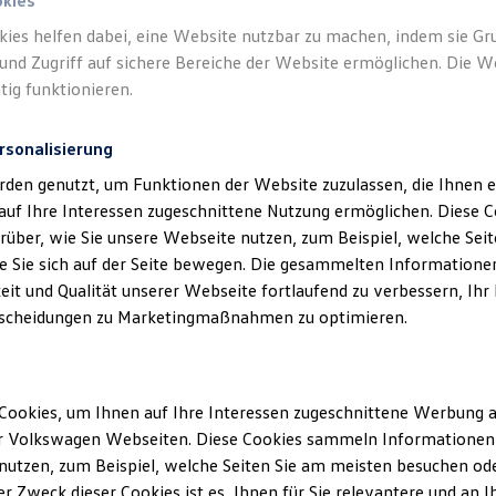
okies
kies helfen dabei, eine Website nutzbar zu machen, indem sie G
Ihre Vo
und Zugriff auf sichere Bereiche der Website ermöglichen. Die W
In d
tig funktionieren.
Der
Vol
rsonalisierung
Kunden 
Experten
rden genutzt, um Funktionen der Website zuzulassen, die Ihnen e
Fahrzeu
auf Ihre Interessen zugeschnittene Nutzung ermöglichen. Diese
Erfahre
über, wie Sie unsere Webseite nutzen, zum Beispiel, welche Sei
unser s
 Sie sich auf der Seite bewegen. Die gesammelten Informationen
Standar
eit und Qualität unserer Webseite fortlaufend zu verbessern, Ihr
scheidungen zu Marketingmaßnahmen zu optimieren.
Mehr zu
Cookies, um Ihnen auf Ihre Interessen zugeschnittene Werbung a
r Volkswagen Webseiten. Diese Cookies sammeln Informationen 
utzen, zum Beispiel, welche Seiten Sie am meisten besuchen oder
r Zweck dieser Cookies ist es, Ihnen für Sie relevantere und an I