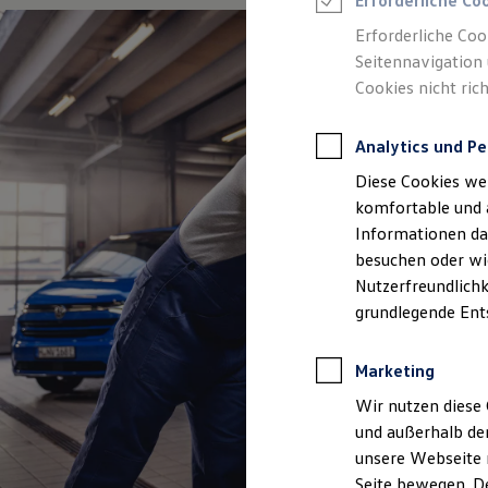
Erforderliche Co
Rettungsdienste
ONE Business ID Vorteile
Erforderliche Coo
Fahrzeugsuche & Marktplatz
Seitennavigation 
Fahrzeugsuche
Cookies nicht rich
Fahrzeuge online kaufen
Digitaler Marktplatz
Kauf & Finanzierung
Analytics und Pe
Online-Fahrzeugbewertung
Aktionen & Angebote
Diese Cookies we
E-Auto-Förderung
Für Privatkunden
komfortable und 
Für Gewerbekunden
Informationen dar
Profi Paket
besuchen oder wie
TopDeal
Gebrauchtwagen
Nutzerfreundlichk
ProfiPartner für Gebrauchtwagen
grundlegende Ent
Zertifizierte Gebrauchtwagen
Finanzierung
Für Privatkunden
Marketing
Für Gewerbekunden
Leasing
Wir nutzen diese 
Für Privatkunden
und außerhalb de
Für Gewerbekunden
unsere Webseite n
Versicherungen & Garantien
Garantien
Seite bewegen. De