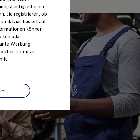
ungshäufigkeit einer
. Sie registrieren, ob
ind. Dies basiert auf
Informationen können
aften oder
evante Werbung
solcher Daten zu
 mit
eren