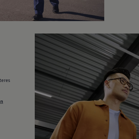
lteres
en