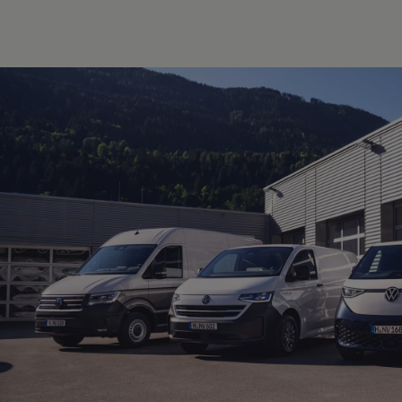
Digitales Bordbuch
Fahrerassistenz- und Sicherheitssysteme
Kontrollleuchten
Kurzfahrprofile und Ölverdünnung
Batterieverordnung
XTL-Dieselkraftstoff
Ersatzteile und Betriebsflüssigkeiten
Original Zubehör und Lifestyle Produkte
myVolkswagen
myVolkswagen Business
Elektrisch & Autonom
Elektro - & Hybridfahrzeuge
Unser Ansatz
Klimafreundlicher Strom
Reichweite & Ladelösungen
Reichweitensimulator
Ladezeitensimulator
Ladelösungen für Privatkunden
Ladelösungen für Gewerbekunden
Wallbox und Ladekabel
Bidirektionales Laden
Förderung & Kosten der Elektrofahrzeuge
Fördermöglichkeiten für Privatkunden
Fördermöglichkeiten für Gewerbekunden
Kostensimulator