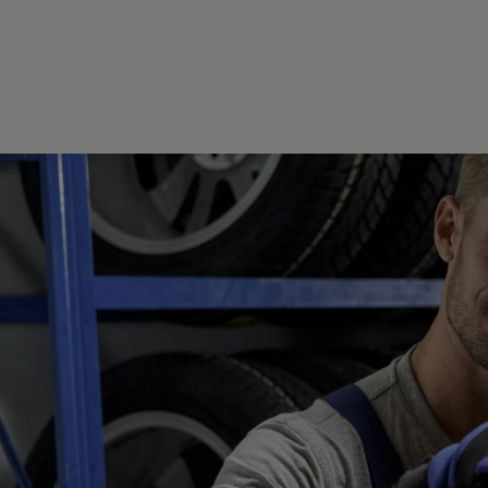
Bulli Magazin
Fahrzeugabholung ab Werk
Uptime