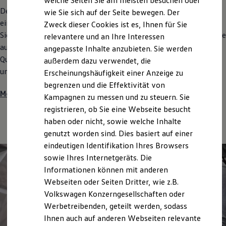
welche Seiten Sie am meisten besuchen oder
Hilfreiches für Besitzer
Der
Volkswagen
Nutzfahrzeuge
Service bietet seinen Kunden
wie Sie sich auf der Seite bewegen. Der
Digitales Bordbuch
eine umfassende Komplettbetreuung. Unsere Experten beraten
Zweck dieser Cookies ist es, Ihnen für Sie
Fahrerassistenz- und Sicherheitssysteme
Kontrollleuchten
Sie bereits bei der Anschaffung Ihrer Fahrzeuge und begleiten Sie
relevantere und an Ihre Interessen
Kurzfahrprofile und Ölverdünnung
auf dem weiteren Weg. Erfahren Sie mehr über unsere
angepasste Inhalte anzubieten. Sie werden
Batterieverordnung
Qualitätsreparaturen, unser speziell ausgebildetes Personal und
außerdem dazu verwendet, die
XTL-Dieselkraftstoff
Ersatzteile und Betriebsflüssigkeiten
unsere hohen Standards.
Erscheinungshäufigkeit einer Anzeige zu
Original Zubehör und Lifestyle Produkte
begrenzen und die Effektivität von
myVolkswagen
Mehr zu Ihren Vorteilen
Kampagnen zu messen und zu steuern. Sie
myVolkswagen Business
Elektrisch & Autonom
registrieren, ob Sie eine Webseite besucht
Elektro - & Hybridfahrzeuge
haben oder nicht, sowie welche Inhalte
Unser Ansatz
genutzt worden sind. Dies basiert auf einer
Klimafreundlicher Strom
Reichweite & Ladelösungen
eindeutigen Identifikation Ihres Browsers
Reichweitensimulator
sowie Ihres Internetgeräts. Die
Ladezeitensimulator
Informationen können mit anderen
Ladelösungen für Privatkunden
Ladelösungen für Gewerbekunden
Webseiten oder Seiten Dritter, wie z.B.
Wallbox und Ladekabel
Volkswagen Konzerngesellschaften oder
Bidirektionales Laden
Werbetreibenden, geteilt werden, sodass
Förderung & Kosten der Elektrofahrzeuge
Fördermöglichkeiten für Privatkunden
Ihnen auch auf anderen Webseiten relevante
Fördermöglichkeiten für Gewerbekunden