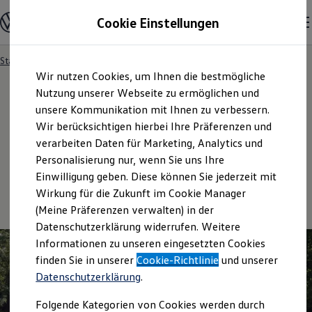
Modelle & Konfigurator
Cookie Einstellungen
Nutzfahrzeuge
Nutzfahrzeugkategorien entdecken
Modelle konfigurieren
Konfiguration laden
Startseite
Besitzer & Service
Reparatur & Service
Zum
Zum
Modelle vergleichen
Wir nutzen Cookies, um Ihnen die bestmögliche
Hauptinhalt
Footer
Vorgängermodelle und Oldtimer
springen
springen
Nutzung unserer Webseite zu ermöglichen und
Vorgängermodelle
Oldtimer
unsere Kommunikation mit Ihnen zu verbessern.
Bulli Historie
Wir berücksichtigen hierbei Ihre Präferenzen und
Reparatur und Service
Branchenlösungen & Gewerbekunden
verarbeiten Daten für Marketing, Analytics und
Umbaulösungen und Hersteller finden
Auf- und Umbauten entdecken & konfigurieren
Personalisierung nur, wenn Sie uns Ihre
Groß- und Sonderkunden
Einwilligung geben. Diese können Sie jederzeit mit
Großkunden
Wirkung für die Zukunft im Cookie Manager
Kommunen & Behörden
Journalisten
(Meine Präferenzen verwalten) in der
Sportvereine
Datenschutzerklärung widerrufen. Weitere
Branchenlösungen
Informationen zu unseren eingesetzten Cookies
Bau & Handwerk
Gewerbliche Personenbeförderung
finden Sie in unserer
Cookie-Richtlinie
und unserer
Service & mobile Werkstätten
Datenschutzerklärung
.
Kurier, Logistik & Handel
Menschen mit Behinderung
Folgende Kategorien von Cookies werden durch
Kühlfahrzeuge