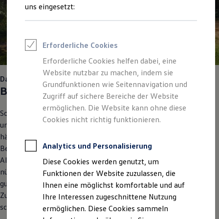
Feuerwehr
uns eingesetzt:
Rettungsdienste
ONE Business ID Vorteile
Fahrzeugsuche & Marktplatz
Fahrzeugsuche
Erforderliche Cookies
Fahrzeuge online kaufen
Digitaler Marktplatz
Erforderliche Cookies helfen dabei, eine
Kauf & Finanzierung
Website nutzbar zu machen, indem sie
Online-Fahrzeugbewertung
Das Sommer-Special
Aktionen & Angebote
Grundfunktionen wie Seitennavigation und
Bereit für den Sommer.
Ihr Fahrzeug auch?
E-Auto-Förderung
Zugriff auf sichere Bereiche der Website
Für Privatkunden
ermöglichen. Die Website kann ohne diese
Für Gewerbekunden
Sommer ist auch Urlaubszeit und heißt für viele Menschen
Profi Paket
Cookies nicht richtig funktionieren.
unterwegs sein – für Ihr
Volkswagen
Nutzfahrzeug oft unter
TopDeal
härteren Bedingungen als sonst. Hitze, lange Touren, volle
Gebrauchtwagen
ProfiPartner für Gebrauchtwagen
Analytics und Personalisierung
Beladung und Stop-and-go fordern Material und Technik im
Zertifizierte Gebrauchtwagen
Alltag, auf Reisen oder auch im Arbeitseinsatz. Mit unserem
Diese Cookies werden genutzt, um
Finanzierung
nützlichen Checks und Original Teilen bringen wir Ihr Fahrzeug
Für Privatkunden
Funktionen der Website zuzulassen, die
Für Gewerbekunden
gut vorbereitet in die warme Jahreszeit. Dazu: Praktisches
Ihnen eine möglichst komfortable und auf
Leasing
Zubehör wie Faltbox und Grundträger für Ihr Fahrzeugdach
Ihre Interessen zugeschnittene Nutzung
Für Privatkunden
schaffen Platz für alles Wichtige, was mit muss.
Für Gewerbekunden
ermöglichen. Diese Cookies sammeln
Versicherungen & Garantien