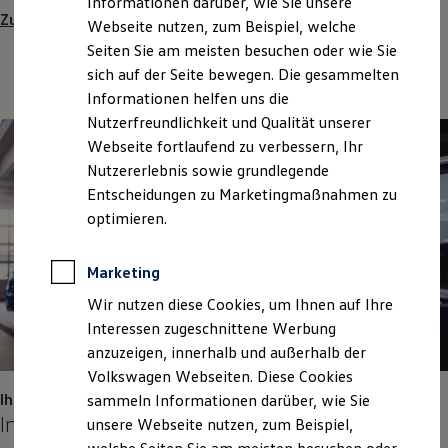
Informationen darüber, wie Sie unsere
Garantien
Zum Sommer-Special
Webseite nutzen, zum Beispiel, welche
Kfz-Versicherung für Nutzfahrzeuge
Restschuldversicherung
Seiten Sie am meisten besuchen oder wie Sie
Wartungsverträge
sich auf der Seite bewegen. Die gesammelten
Besitzer & Service
Informationen helfen uns die
Reparatur & Service
Sommer-Special
Nutzerfreundlichkeit und Qualität unserer
Reparatur, Pflege & Inspektion
Webseite fortlaufend zu verbessern, Ihr
Servicetermin anfragen
Nutzererlebnis sowie grundlegende
Service-Vorteile bei Volkswagen Nutzfahrzeuge
ServicePlus
Entscheidungen zu Marketingmaßnahmen zu
Economy Service
optimieren.
Räder & Reifen Service
Ersatzfahrzeuge
Notdienst und Pannenhilfe
Marketing
Software, Konnektivität & Apps
California App
Wir nutzen diese Cookies, um Ihnen auf Ihre
VW Connect für Ihren ID. Buzz
Interessen zugeschnittene Werbung
VW Connect für Ihren Transporter/Caravelle
anzuzeigen, innerhalb und außerhalb der
VW Connect für Ihren Amarok
VW Connect für andere Modelle
Volkswagen Webseiten. Diese Cookies
Connect Pro
Ihre Vorteile: Service und Qualität
sammeln Informationen darüber, wie Sie
Fleet Interface Data
In den
besten Händen
unsere Webseite nutzen, zum Beispiel,
Multistop Pathfinder
Übersicht Software Updates