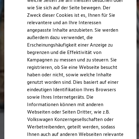
welche Seiten Sie am meisten besuchen oder
Digitales Bordbuch
wie Sie sich auf der Seite bewegen. Der
Fahrerassistenz- und Sicherheitssysteme
Zweck dieser Cookies ist es, Ihnen für Sie
Kontrollleuchten
Kurzfahrprofile und Ölverdünnung
relevantere und an Ihre Interessen
Batterieverordnung
angepasste Inhalte anzubieten. Sie werden
XTL-Dieselkraftstoff
außerdem dazu verwendet, die
Ersatzteile und Betriebsflüssigkeiten
Original Zubehör und Lifestyle Produkte
Erscheinungshäufigkeit einer Anzeige zu
myVolkswagen
begrenzen und die Effektivität von
myVolkswagen Business
Kampagnen zu messen und zu steuern. Sie
Elektrisch & Autonom
Elektro - & Hybridfahrzeuge
registrieren, ob Sie eine Webseite besucht
Unser Ansatz
haben oder nicht, sowie welche Inhalte
Klimafreundlicher Strom
genutzt worden sind. Dies basiert auf einer
Reichweite & Ladelösungen
Reichweitensimulator
eindeutigen Identifikation Ihres Browsers
Ladezeitensimulator
sowie Ihres Internetgeräts. Die
Ladelösungen für Privatkunden
Informationen können mit anderen
Ladelösungen für Gewerbekunden
Wallbox und Ladekabel
Webseiten oder Seiten Dritter, wie z.B.
Bidirektionales Laden
Volkswagen Konzerngesellschaften oder
Förderung & Kosten der Elektrofahrzeuge
Werbetreibenden, geteilt werden, sodass
Fördermöglichkeiten für Privatkunden
Fördermöglichkeiten für Gewerbekunden
Ihnen auch auf anderen Webseiten relevante
Kostensimulator