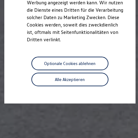
Werbung angezeigt werden kann. Wir nutzen
Autonomes Fahren
die Dienste eines Dritten für die Verarbeitung
Mehr zum ID. Buzz
Online Beratung
solcher Daten zu Marketing Zwecken. Diese
California Welt
Cookies werden, soweit dies zweckdienlich
California Club
ist, oftmals mit Seitenfunktionalitäten von
California Magazin & Ratgeber
Vanlife
Dritten verlinkt.
Ratgeber
Routen & Reisen
California Reisen & Erlebnisse
California App
Optionale Cookies ablehnen
California Lifestyle & Zubehör
Übernachten im California
Marke
Alle Akzeptieren
Unternehmen
Karriere
Karriere im Unternehmen
Karriere im Autohaus
Nachhaltigkeit
Kunden
Gesellschaft
Natur
Events
Rückblick VW Bus Festival 2023
75 Jahre Bulli Jubiläum