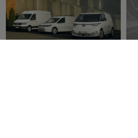
Händlersuche
Servi
Gesucht, gefunden:
Ihr
Volkswagen
Und
Nutzfahrzeuge
Partner