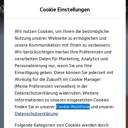
Modelle & Konfigurator
Cookie Einstellungen
Nutzfahrzeuge
Nutzfahrzeugkategorien entdecken
Modelle konfigurieren
Konfiguration laden
Zum
Zum
Modelle vergleichen
Wir nutzen Cookies, um Ihnen die bestmögliche
Hauptinhalt
Footer
Vorgängermodelle und Oldtimer
springen
springen
Nutzung unserer Webseite zu ermöglichen und
Vorgängermodelle
Oldtimer
unsere Kommunikation mit Ihnen zu verbessern.
Bulli Historie
Wir berücksichtigen hierbei Ihre Präferenzen und
Branchenlösungen & Gewerbekunden
verarbeiten Daten für Marketing, Analytics und
Umbaulösungen und Hersteller finden
Auf- und Umbauten entdecken & konfigurieren
Personalisierung nur, wenn Sie uns Ihre
Groß- und Sonderkunden
Einwilligung geben. Diese können Sie jederzeit mit
Großkunden
Wirkung für die Zukunft im Cookie Manager
Kommunen & Behörden
Journalisten
(Meine Präferenzen verwalten) in der
Sportvereine
Datenschutzerklärung widerrufen. Weitere
Branchenlösungen
Informationen zu unseren eingesetzten Cookies
Bau & Handwerk
Gewerbliche Personenbeförderung
finden Sie in unserer
Cookie-Richtlinie
und unserer
Service & mobile Werkstätten
Datenschutzerklärung
.
Kurier, Logistik & Handel
Kühlfahrzeuge
Folgende Kategorien von Cookies werden durch
Feuerwehr