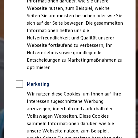
Informationen darüber, wie Sie unsere
Kfz-Versicherung für Nutzfahrzeuge
Webseite nutzen, zum Beispiel, welche
Restschuldversicherung
Wartungsverträge
Seiten Sie am meisten besuchen oder wie Sie
Besitzer & Service
sich auf der Seite bewegen. Die gesammelten
Reparatur & Service
Informationen helfen uns die
Sommer-Special
Reparatur, Pflege & Inspektion
Nutzerfreundlichkeit und Qualität unserer
Servicetermin anfragen
Webseite fortlaufend zu verbessern, Ihr
Service-Vorteile bei Volkswagen Nutzfahrzeuge
Nutzererlebnis sowie grundlegende
ServicePlus
Economy Service
Entscheidungen zu Marketingmaßnahmen zu
Räder & Reifen Service
optimieren.
Ersatzfahrzeuge
Notdienst und Pannenhilfe
Software, Konnektivität & Apps
Marketing
California App
VW Connect für Ihren ID. Buzz
Wir nutzen diese Cookies, um Ihnen auf Ihre
VW Connect für Ihren Transporter/Caravelle
Interessen zugeschnittene Werbung
VW Connect für Ihren Amarok
anzuzeigen, innerhalb und außerhalb der
VW Connect für andere Modelle
Connect Pro
Volkswagen Webseiten. Diese Cookies
Fleet Interface Data
sammeln Informationen darüber, wie Sie
Multistop Pathfinder
unsere Webseite nutzen, zum Beispiel,
Übersicht Software Updates
Hilfreiches für Besitzer