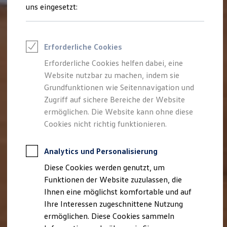
Rettungsdienste
uns eingesetzt:
ONE Business ID Vorteile
Fahrzeugsuche & Marktplatz
Fahrzeugsuche
Fahrzeuge online kaufen
Erforderliche Cookies
Digitaler Marktplatz
Kauf & Finanzierung
Erforderliche Cookies helfen dabei, eine
Online-Fahrzeugbewertung
Website nutzbar zu machen, indem sie
Aktionen & Angebote
E-Auto-Förderung
Grundfunktionen wie Seitennavigation und
Für Privatkunden
Zugriff auf sichere Bereiche der Website
Für Gewerbekunden
ermöglichen. Die Website kann ohne diese
Profi Paket
TopDeal
Cookies nicht richtig funktionieren.
Gebrauchtwagen
ProfiPartner für Gebrauchtwagen
Zertifizierte Gebrauchtwagen
Analytics und Personalisierung
Finanzierung
Diese Cookies werden genutzt, um
Für Privatkunden
Für Gewerbekunden
Funktionen der Website zuzulassen, die
Leasing
Ihnen eine möglichst komfortable und auf
Für Privatkunden
Ihre Interessen zugeschnittene Nutzung
Für Gewerbekunden
Versicherungen & Garantien
ermöglichen. Diese Cookies sammeln
Garantien