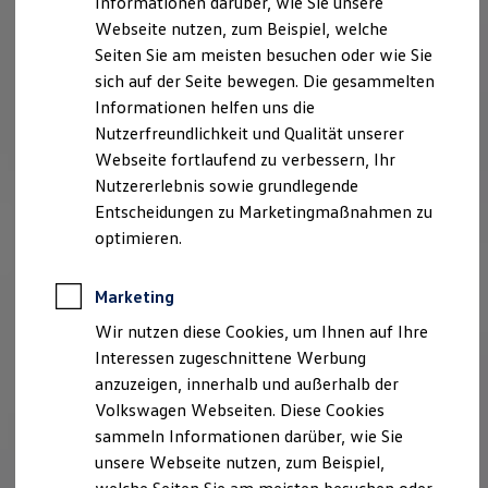
Informationen darüber, wie Sie unsere
Garantien
Webseite nutzen, zum Beispiel, welche
Kfz-Versicherung für Nutzfahrzeuge
Restschuldversicherung
Seiten Sie am meisten besuchen oder wie Sie
Wartungsverträge
sich auf der Seite bewegen. Die gesammelten
Besitzer & Service
Informationen helfen uns die
Reparatur & Service
Sommer-Special
Nutzerfreundlichkeit und Qualität unserer
Reparatur, Pflege & Inspektion
Webseite fortlaufend zu verbessern, Ihr
Servicetermin anfragen
Nutzererlebnis sowie grundlegende
Service-Vorteile bei Volkswagen Nutzfahrzeuge
ServicePlus
Entscheidungen zu Marketingmaßnahmen zu
Economy Service
optimieren.
Räder & Reifen Service
Ersatzfahrzeuge
Notdienst und Pannenhilfe
Marketing
Software, Konnektivität & Apps
California App
Wir nutzen diese Cookies, um Ihnen auf Ihre
VW Connect für Ihren ID. Buzz
Interessen zugeschnittene Werbung
VW Connect für Ihren Transporter/Caravelle
anzuzeigen, innerhalb und außerhalb der
VW Connect für Ihren Amarok
VW Connect für andere Modelle
Volkswagen Webseiten. Diese Cookies
Connect Pro
sammeln Informationen darüber, wie Sie
Fleet Interface Data
unsere Webseite nutzen, zum Beispiel,
Multistop Pathfinder
Übersicht Software Updates