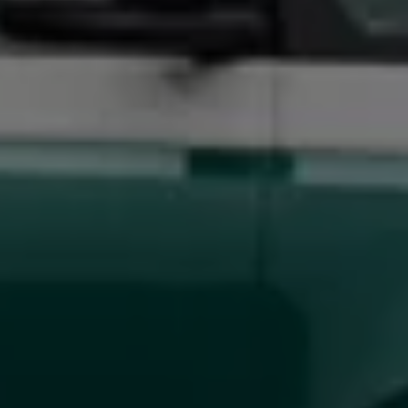
75 Jahre Bulli Jubiläum
Bulli Magazin
Fahrzeugabholung ab Werk