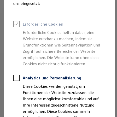
Feuerwehr
uns eingesetzt:
Rettungsdienste
ONE Business ID Vorteile
Fahrzeugsuche & Marktplatz
Fahrzeugsuche
Erforderliche Cookies
Fahrzeuge online kaufen
Digitaler Marktplatz
Erforderliche Cookies helfen dabei, eine
Kauf & Finanzierung
Website nutzbar zu machen, indem sie
Online-Fahrzeugbewertung
Aktionen & Angebote
Grundfunktionen wie Seitennavigation und
E-Auto-Förderung
Zugriff auf sichere Bereiche der Website
Für Privatkunden
ermöglichen. Die Website kann ohne diese
Für Gewerbekunden
Profi Paket
Cookies nicht richtig funktionieren.
TopDeal
Gebrauchtwagen
ProfiPartner für Gebrauchtwagen
Analytics und Personalisierung
Zertifizierte Gebrauchtwagen
Diese Cookies werden genutzt, um
Finanzierung
Für Privatkunden
Funktionen der Website zuzulassen, die
Für Gewerbekunden
Ihnen eine möglichst komfortable und auf
Leasing
Ihre Interessen zugeschnittene Nutzung
Für Privatkunden
Für Gewerbekunden
ermöglichen. Diese Cookies sammeln
Versicherungen & Garantien