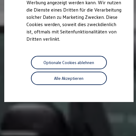
Werbung angezeigt werden kann. Wir nutzen
Kostensimulator
die Dienste eines Dritten für die Verarbeitung
Autonomes Fahren
Mehr zum ID. Buzz
solcher Daten zu Marketing Zwecken. Diese
Online Beratung
Cookies werden, soweit dies zweckdienlich
California Welt
ist, oftmals mit Seitenfunktionalitäten von
California Club
California Magazin & Ratgeber
Dritten verlinkt.
Vanlife
Ratgeber
Routen & Reisen
California Reisen & Erlebnisse
Optionale Cookies ablehnen
California App
California Lifestyle & Zubehör
Übernachten im California
Alle Akzeptieren
Marke
Unternehmen
Karriere
Karriere im Unternehmen
Karriere im Autohaus
Nachhaltigkeit
Kunden
Gesellschaft
Natur
Events
Rückblick VW Bus Festival 2023