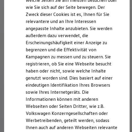
welche Seiten Sie am meisten besuchen oder
Hilfreiches für Besitzer
wie Sie sich auf der Seite bewegen. Der
Digitales Bordbuch
Zweck dieser Cookies ist es, Ihnen für Sie
Fahrerassistenz- und Sicherheitssysteme
Kontrollleuchten
relevantere und an Ihre Interessen
Kurzfahrprofile und Ölverdünnung
angepasste Inhalte anzubieten. Sie werden
Batterieverordnung
außerdem dazu verwendet, die
XTL-Dieselkraftstoff
Ersatzteile und Betriebsflüssigkeiten
Erscheinungshäufigkeit einer Anzeige zu
Original Zubehör und Lifestyle Produkte
begrenzen und die Effektivität von
myVolkswagen
Kampagnen zu messen und zu steuern. Sie
myVolkswagen Business
Elektrisch & Autonom
registrieren, ob Sie eine Webseite besucht
Elektro - & Hybridfahrzeuge
haben oder nicht, sowie welche Inhalte
Unser Ansatz
genutzt worden sind. Dies basiert auf einer
Klimafreundlicher Strom
Reichweite & Ladelösungen
eindeutigen Identifikation Ihres Browsers
Reichweitensimulator
sowie Ihres Internetgeräts. Die
Ladezeitensimulator
Informationen können mit anderen
Ladelösungen für Privatkunden
Ladelösungen für Gewerbekunden
Webseiten oder Seiten Dritter, wie z.B.
Wallbox und Ladekabel
Volkswagen Konzerngesellschaften oder
Bidirektionales Laden
Werbetreibenden, geteilt werden, sodass
Förderung & Kosten der Elektrofahrzeuge
Fördermöglichkeiten für Privatkunden
Ihnen auch auf anderen Webseiten relevante
Fördermöglichkeiten für Gewerbekunden