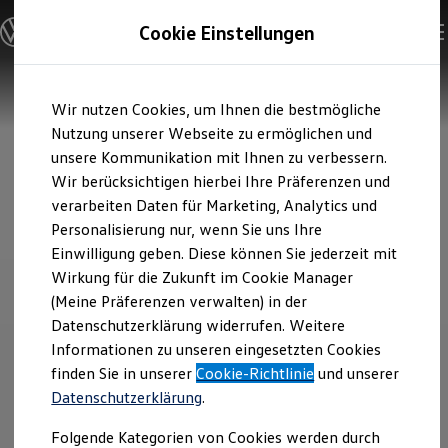
Modelle & Konfigurator
Cookie Einstellungen
Nutzfahrzeuge
Nutzfahrzeugkategorien entdecken
Modelle konfigurieren
Konfiguration laden
Zum
Zum
Modelle vergleichen
Wir nutzen Cookies, um Ihnen die bestmögliche
Hauptinhalt
Footer
Vorgängermodelle und Oldtimer
springen
springen
Nutzung unserer Webseite zu ermöglichen und
Vorgängermodelle
Oldtimer
unsere Kommunikation mit Ihnen zu verbessern.
Bulli Historie
Wir berücksichtigen hierbei Ihre Präferenzen und
Branchenlösungen & Gewerbekunden
verarbeiten Daten für Marketing, Analytics und
Umbaulösungen und Hersteller finden
Auf- und Umbauten entdecken & konfigurieren
Personalisierung nur, wenn Sie uns Ihre
Groß- und Sonderkunden
Einwilligung geben. Diese können Sie jederzeit mit
Großkunden
Wirkung für die Zukunft im Cookie Manager
Kommunen & Behörden
Journalisten
(Meine Präferenzen verwalten) in der
Sportvereine
Datenschutzerklärung widerrufen. Weitere
Branchenlösungen
Informationen zu unseren eingesetzten Cookies
Bau & Handwerk
Gewerbliche Personenbeförderung
finden Sie in unserer
Cookie-Richtlinie
und unserer
Service & mobile Werkstätten
Datenschutzerklärung
.
Kurier, Logistik & Handel
Menschen mit Behinderung
Folgende Kategorien von Cookies werden durch
Kühlfahrzeuge