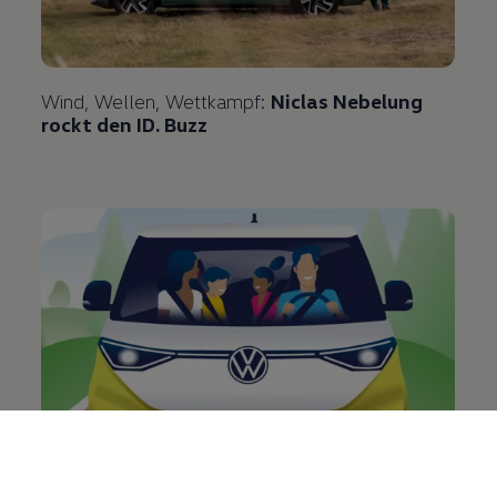
Wind, Wellen, Wettkampf:
Niclas Nebelung
rockt den
ID. Buzz
e-Mobility im Alltag:
alles rund ums Laden