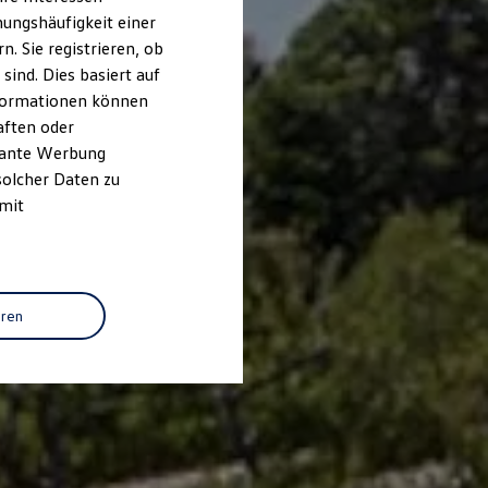
ungshäufigkeit einer
. Sie registrieren, ob
ind. Dies basiert auf
Informationen können
aften oder
evante Werbung
solcher Daten zu
 mit
eren