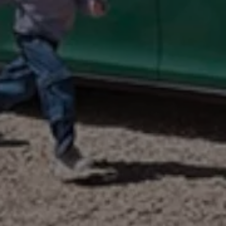
Autonomes Fahren
Mehr zum ID. Buzz
Online Beratung
California Welt
California Club
California Magazin & Ratgeber
Vanlife
Ratgeber
Routen & Reisen
California Reisen & Erlebnisse
California App
California Lifestyle & Zubehör
Übernachten im California
Marke
Unternehmen
Karriere
Karriere im Unternehmen
Karriere im Autohaus
Nachhaltigkeit
Kunden
Gesellschaft
Natur
Events
Rückblick VW Bus Festival 2023
75 Jahre Bulli Jubiläum