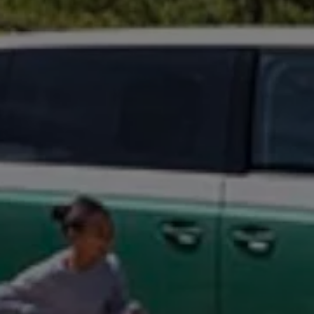
Digitales Bordbuch
Fahrerassistenz- und Sicherheitssysteme
Kontrollleuchten
Kurzfahrprofile und Ölverdünnung
Batterieverordnung
XTL-Dieselkraftstoff
Ersatzteile und Betriebsflüssigkeiten
Original Zubehör und Lifestyle Produkte
myVolkswagen
myVolkswagen Business
Elektrisch & Autonom
Elektro - & Hybridfahrzeuge
Unser Ansatz
Klimafreundlicher Strom
Reichweite & Ladelösungen
Reichweitensimulator
Ladezeitensimulator
Ladelösungen für Privatkunden
Ladelösungen für Gewerbekunden
Wallbox und Ladekabel
Bidirektionales Laden
Förderung & Kosten der Elektrofahrzeuge
Fördermöglichkeiten für Privatkunden
Fördermöglichkeiten für Gewerbekunden
Kostensimulator