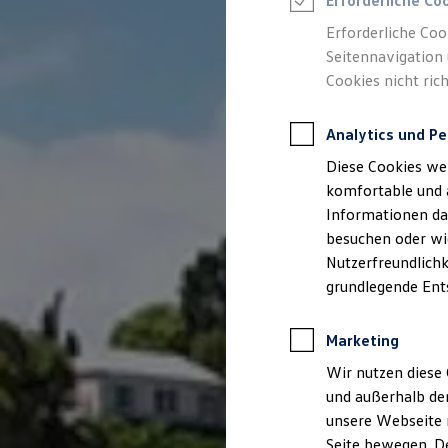
Erforderliche Co
Rettungsdienste
ONE Business ID Vorteile
Erforderliche Coo
Fahrzeugsuche & Marktplatz
Seitennavigation 
Fahrzeugsuche
Cookies nicht rich
Fahrzeuge online kaufen
Digitaler Marktplatz
Kauf & Finanzierung
Analytics und Pe
Online-Fahrzeugbewertung
Aktionen & Angebote
Diese Cookies we
E-Auto-Förderung
Für Privatkunden
komfortable und 
Für Gewerbekunden
Informationen dar
Profi Paket
besuchen oder wie
TopDeal
Gebrauchtwagen
Nutzerfreundlichk
ProfiPartner für Gebrauchtwagen
grundlegende Ent
Zertifizierte Gebrauchtwagen
Finanzierung
Für Privatkunden
Marketing
Für Gewerbekunden
Leasing
Wir nutzen diese 
Für Privatkunden
und außerhalb de
Für Gewerbekunden
unsere Webseite n
Versicherungen & Garantien
Garantien
Seite bewegen. De