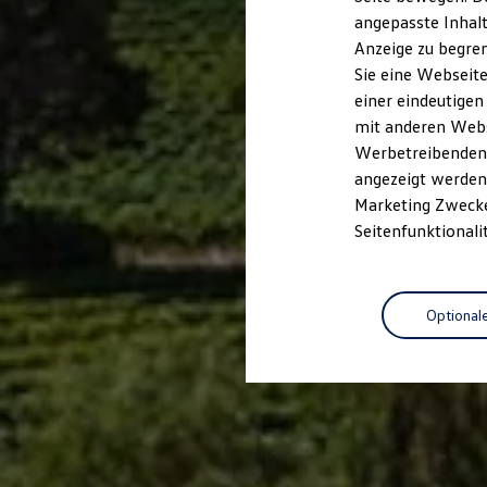
Kfz-Versicherung für Nutzfahrzeuge
angepasste Inhalt
Restschuldversicherung
Anzeige zu begren
Wartungsverträge
Besitzer & Service
Sie eine Webseite
Reparatur & Service
einer eindeutigen
Sommer-Special
mit anderen Webse
Reparatur, Pflege & Inspektion
Servicetermin anfragen
Werbetreibenden,
Service-Vorteile bei Volkswagen Nutzfahrzeuge
angezeigt werden 
ServicePlus
Marketing Zwecken
Economy Service
Räder & Reifen Service
Seitenfunktionali
Ersatzfahrzeuge
Notdienst und Pannenhilfe
Software, Konnektivität & Apps
California App
Optional
VW Connect für Ihren ID. Buzz
VW Connect für Ihren Transporter/Caravelle
VW Connect für Ihren Amarok
VW Connect für andere Modelle
Connect Pro
Fleet Interface Data
Multistop Pathfinder
Übersicht Software Updates
Hilfreiches für Besitzer