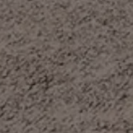
Bulli Magazin
Fahrzeugabholung ab Werk
Uptime