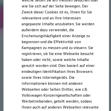
welche Seiten Sie am meisten besuchen oder
Digitales Bordbuch
wie Sie sich auf der Seite bewegen. Der
Fahrerassistenz- und Sicherheitssysteme
Zweck dieser Cookies ist es, Ihnen für Sie
Kontrollleuchten
Kurzfahrprofile und Ölverdünnung
relevantere und an Ihre Interessen
Batterieverordnung
angepasste Inhalte anzubieten. Sie werden
XTL-Dieselkraftstoff
außerdem dazu verwendet, die
Ersatzteile und Betriebsflüssigkeiten
Original Zubehör und Lifestyle Produkte
Erscheinungshäufigkeit einer Anzeige zu
myVolkswagen
begrenzen und die Effektivität von
myVolkswagen Business
Kampagnen zu messen und zu steuern. Sie
Elektrisch & Autonom
Elektro - & Hybridfahrzeuge
registrieren, ob Sie eine Webseite besucht
Unser Ansatz
haben oder nicht, sowie welche Inhalte
Klimafreundlicher Strom
genutzt worden sind. Dies basiert auf einer
Reichweite & Ladelösungen
Reichweitensimulator
eindeutigen Identifikation Ihres Browsers
Ladezeitensimulator
sowie Ihres Internetgeräts. Die
Ladelösungen für Privatkunden
Informationen können mit anderen
Ladelösungen für Gewerbekunden
Wallbox und Ladekabel
Webseiten oder Seiten Dritter, wie z.B.
Bidirektionales Laden
Volkswagen Konzerngesellschaften oder
Förderung & Kosten der Elektrofahrzeuge
Werbetreibenden, geteilt werden, sodass
Fördermöglichkeiten für Privatkunden
Fördermöglichkeiten für Gewerbekunden
Ihnen auch auf anderen Webseiten relevante
Kostensimulator