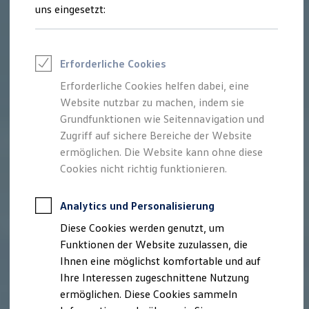
Rettungsdienste
uns eingesetzt:
ONE Business ID Vorteile
Fahrzeugsuche & Marktplatz
Fahrzeugsuche
Fahrzeuge online kaufen
Erforderliche Cookies
Digitaler Marktplatz
Kauf & Finanzierung
Erforderliche Cookies helfen dabei, eine
Online-Fahrzeugbewertung
Website nutzbar zu machen, indem sie
Aktionen & Angebote
E-Auto-Förderung
Grundfunktionen wie Seitennavigation und
Für Privatkunden
Zugriff auf sichere Bereiche der Website
Für Gewerbekunden
ermöglichen. Die Website kann ohne diese
Profi Paket
TopDeal
Cookies nicht richtig funktionieren.
Gebrauchtwagen
ProfiPartner für Gebrauchtwagen
Zertifizierte Gebrauchtwagen
Analytics und Personalisierung
Finanzierung
Diese Cookies werden genutzt, um
Für Privatkunden
Für Gewerbekunden
Funktionen der Website zuzulassen, die
Leasing
Ihnen eine möglichst komfortable und auf
Für Privatkunden
Ihre Interessen zugeschnittene Nutzung
Für Gewerbekunden
Versicherungen & Garantien
ermöglichen. Diese Cookies sammeln
Garantien