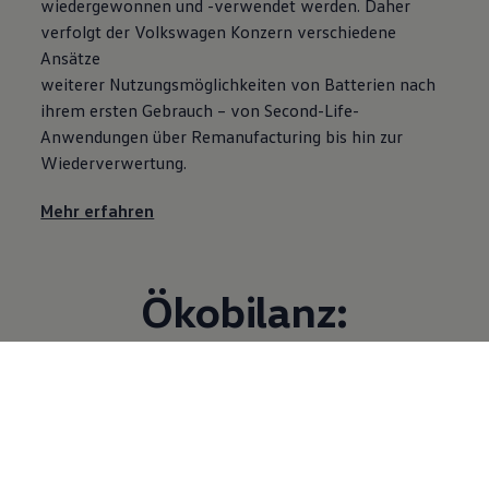
wiedergewonnen und -verwendet werden. Daher
verfolgt der
Volkswagen
Konzern verschiedene
Ansätze
weiterer Nutzungsmöglichkeiten von Batterien nach
ihrem ersten Gebrauch – von Second-Life-
Anwendungen über Remanufacturing bis hin zur
Wiederverwertung.
Mehr erfahren
Ökobilanz:
Nachhaltigkeit über
den gesamten
Fahrzeuglebenszykl