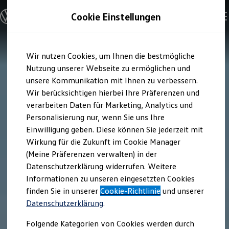
Modelle & Konfigurator
Cookie Einstellungen
Nutzfahrzeuge
Nutzfahrzeugkategorien entdecken
Modelle konfigurieren
Konfiguration laden
Zum
Zum
Modelle vergleichen
Wir nutzen Cookies, um Ihnen die bestmögliche
Hauptinhalt
Footer
Vorgängermodelle und Oldtimer
springen
springen
Nutzung unserer Webseite zu ermöglichen und
Vorgängermodelle
Oldtimer
unsere Kommunikation mit Ihnen zu verbessern.
Bulli Historie
Wir berücksichtigen hierbei Ihre Präferenzen und
Branchenlösungen & Gewerbekunden
verarbeiten Daten für Marketing, Analytics und
Umbaulösungen und Hersteller finden
Auf- und Umbauten entdecken & konfigurieren
Personalisierung nur, wenn Sie uns Ihre
Groß- und Sonderkunden
Einwilligung geben. Diese können Sie jederzeit mit
Großkunden
Wirkung für die Zukunft im Cookie Manager
Kommunen & Behörden
Journalisten
(Meine Präferenzen verwalten) in der
Sportvereine
Datenschutzerklärung widerrufen. Weitere
Branchenlösungen
Informationen zu unseren eingesetzten Cookies
Bau & Handwerk
Gewerbliche Personenbeförderung
finden Sie in unserer
Cookie-Richtlinie
und unserer
Service & mobile Werkstätten
Datenschutzerklärung
.
Kurier, Logistik & Handel
Kühlfahrzeuge
Folgende Kategorien von Cookies werden durch
Feuerwehr