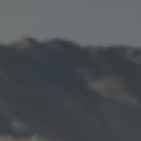
Bulli Magazin
Fahrzeugabholung ab Werk
Uptime