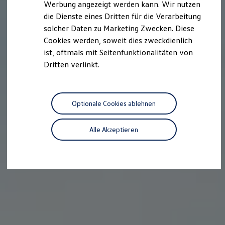
Werbung angezeigt werden kann. Wir nutzen
Autonomes Fahren
die Dienste eines Dritten für die Verarbeitung
Mehr zum ID. Buzz
Online Beratung
solcher Daten zu Marketing Zwecken. Diese
California Welt
Cookies werden, soweit dies zweckdienlich
California Club
ist, oftmals mit Seitenfunktionalitäten von
California Magazin & Ratgeber
Vanlife
Dritten verlinkt.
Ratgeber
Routen & Reisen
California Reisen & Erlebnisse
California App
Optionale Cookies ablehnen
California Lifestyle & Zubehör
Übernachten im California
Marke
Alle Akzeptieren
Unternehmen
Karriere
Karriere im Unternehmen
Karriere im Autohaus
Nachhaltigkeit
Kunden
Gesellschaft
Natur
Events
Rückblick VW Bus Festival 2023
75 Jahre Bulli Jubiläum