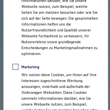
Informationen darüber, wie Sie unsere
Kfz-Versicherung für Nutzfahrzeuge
Webseite nutzen, zum Beispiel, welche
Restschuldversicherung
Wartungsverträge
Seiten Sie am meisten besuchen oder wie Sie
Besitzer & Service
sich auf der Seite bewegen. Die gesammelten
Reparatur & Service
Informationen helfen uns die
Sommer-Special
Reparatur, Pflege & Inspektion
Nutzerfreundlichkeit und Qualität unserer
Servicetermin anfragen
Webseite fortlaufend zu verbessern, Ihr
Service-Vorteile bei Volkswagen Nutzfahrzeuge
Nutzererlebnis sowie grundlegende
ServicePlus
Economy Service
Entscheidungen zu Marketingmaßnahmen zu
Räder & Reifen Service
optimieren.
Ersatzfahrzeuge
Notdienst und Pannenhilfe
Software, Konnektivität & Apps
Marketing
California App
VW Connect für Ihren ID. Buzz
Wir nutzen diese Cookies, um Ihnen auf Ihre
VW Connect für Ihren Transporter/Caravelle
Interessen zugeschnittene Werbung
VW Connect für Ihren Amarok
anzuzeigen, innerhalb und außerhalb der
VW Connect für andere Modelle
Connect Pro
Volkswagen Webseiten. Diese Cookies
Fleet Interface Data
sammeln Informationen darüber, wie Sie
Multistop Pathfinder
unsere Webseite nutzen, zum Beispiel,
Übersicht Software Updates
Hilfreiches für Besitzer