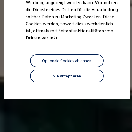
Werbung angezeigt werden kann. Wir nutzen
Autonomes Fahren
die Dienste eines Dritten für die Verarbeitung
Mehr zum ID. Buzz
Online Beratung
solcher Daten zu Marketing Zwecken. Diese
California Welt
Cookies werden, soweit dies zweckdienlich
California Club
ist, oftmals mit Seitenfunktionalitäten von
California Magazin & Ratgeber
Vanlife
Dritten verlinkt.
Ratgeber
Routen & Reisen
California Reisen & Erlebnisse
California App
Optionale Cookies ablehnen
California Lifestyle & Zubehör
Übernachten im California
Marke
Alle Akzeptieren
Unternehmen
Karriere
Karriere im Unternehmen
Karriere im Autohaus
Nachhaltigkeit
Kunden
Gesellschaft
Natur
Events
Rückblick VW Bus Festival 2023
75 Jahre Bulli Jubiläum