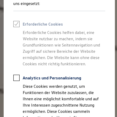
Rettungsdienste
uns eingesetzt:
ONE Business ID Vorteile
Fahrzeugsuche & Marktplatz
Fahrzeugsuche
Fahrzeuge online kaufen
Erforderliche Cookies
Digitaler Marktplatz
Kauf & Finanzierung
Erforderliche Cookies helfen dabei, eine
Online-Fahrzeugbewertung
Website nutzbar zu machen, indem sie
Aktionen & Angebote
E-Auto-Förderung
Grundfunktionen wie Seitennavigation und
Für Privatkunden
Zugriff auf sichere Bereiche der Website
Für Gewerbekunden
ermöglichen. Die Website kann ohne diese
Profi Paket
TopDeal
Cookies nicht richtig funktionieren.
Gebrauchtwagen
ProfiPartner für Gebrauchtwagen
Zertifizierte Gebrauchtwagen
Analytics und Personalisierung
Finanzierung
Diese Cookies werden genutzt, um
Für Privatkunden
Für Gewerbekunden
Funktionen der Website zuzulassen, die
Leasing
Ihnen eine möglichst komfortable und auf
Für Privatkunden
Ihre Interessen zugeschnittene Nutzung
Für Gewerbekunden
Versicherungen & Garantien
ermöglichen. Diese Cookies sammeln
Garantien