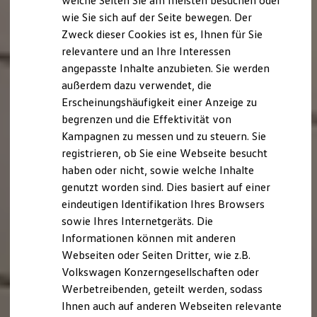
welche Seiten Sie am meisten besuchen oder
Digitales Bordbuch
wie Sie sich auf der Seite bewegen. Der
Fahrerassistenz- und Sicherheitssysteme
Zweck dieser Cookies ist es, Ihnen für Sie
Kontrollleuchten
Kurzfahrprofile und Ölverdünnung
relevantere und an Ihre Interessen
Batterieverordnung
angepasste Inhalte anzubieten. Sie werden
XTL-Dieselkraftstoff
außerdem dazu verwendet, die
Ersatzteile und Betriebsflüssigkeiten
Original Zubehör und Lifestyle Produkte
Erscheinungshäufigkeit einer Anzeige zu
myVolkswagen
begrenzen und die Effektivität von
myVolkswagen Business
Kampagnen zu messen und zu steuern. Sie
Elektrisch & Autonom
Elektro - & Hybridfahrzeuge
registrieren, ob Sie eine Webseite besucht
Unser Ansatz
haben oder nicht, sowie welche Inhalte
Klimafreundlicher Strom
genutzt worden sind. Dies basiert auf einer
Reichweite & Ladelösungen
Reichweitensimulator
eindeutigen Identifikation Ihres Browsers
Ladezeitensimulator
sowie Ihres Internetgeräts. Die
Ladelösungen für Privatkunden
Informationen können mit anderen
Ladelösungen für Gewerbekunden
Wallbox und Ladekabel
Webseiten oder Seiten Dritter, wie z.B.
Bidirektionales Laden
Volkswagen Konzerngesellschaften oder
Förderung & Kosten der Elektrofahrzeuge
Werbetreibenden, geteilt werden, sodass
Fördermöglichkeiten für Privatkunden
Fördermöglichkeiten für Gewerbekunden
Ihnen auch auf anderen Webseiten relevante
Kostensimulator