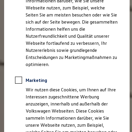
Informationen darüber, wie Sie unsere
Kfz-Versicherung für Nutzfahrzeuge
Webseite nutzen, zum Beispiel, welche
Restschuldversicherung
Wartungsverträge
Seiten Sie am meisten besuchen oder wie Sie
Besitzer & Service
sich auf der Seite bewegen. Die gesammelten
Reparatur & Service
Informationen helfen uns die
Sommer-Special
Reparatur, Pflege & Inspektion
Nutzerfreundlichkeit und Qualität unserer
Servicetermin anfragen
Webseite fortlaufend zu verbessern, Ihr
Service-Vorteile bei Volkswagen Nutzfahrzeuge
Nutzererlebnis sowie grundlegende
ServicePlus
Economy Service
Entscheidungen zu Marketingmaßnahmen zu
Räder & Reifen Service
optimieren.
Ersatzfahrzeuge
Notdienst und Pannenhilfe
Software, Konnektivität & Apps
Marketing
California App
VW Connect für Ihren ID. Buzz
Wir nutzen diese Cookies, um Ihnen auf Ihre
VW Connect für Ihren Transporter/Caravelle
Interessen zugeschnittene Werbung
VW Connect für Ihren Amarok
anzuzeigen, innerhalb und außerhalb der
VW Connect für andere Modelle
Connect Pro
Volkswagen Webseiten. Diese Cookies
Fleet Interface Data
sammeln Informationen darüber, wie Sie
Multistop Pathfinder
unsere Webseite nutzen, zum Beispiel,
Übersicht Software Updates
Hilfreiches für Besitzer