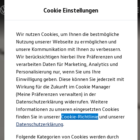
Modelle & Konfigurator
Cookie Einstellungen
Nutzfahrzeuge
Nutzfahrzeugkategorien entdecken
Modelle konfigurieren
Konfiguration laden
Zum
Zum
Modelle vergleichen
Wir nutzen Cookies, um Ihnen die bestmögliche
Hauptinhalt
Footer
Vorgängermodelle und Oldtimer
springen
springen
Nutzung unserer Webseite zu ermöglichen und
Vorgängermodelle
Oldtimer
unsere Kommunikation mit Ihnen zu verbessern.
Bulli Historie
Wir berücksichtigen hierbei Ihre Präferenzen und
Branchenlösungen & Gewerbekunden
verarbeiten Daten für Marketing, Analytics und
Umbaulösungen und Hersteller finden
Auf- und Umbauten entdecken & konfigurieren
Personalisierung nur, wenn Sie uns Ihre
Groß- und Sonderkunden
Einwilligung geben. Diese können Sie jederzeit mit
Großkunden
Wirkung für die Zukunft im Cookie Manager
Kommunen & Behörden
Journalisten
(Meine Präferenzen verwalten) in der
Sportvereine
Datenschutzerklärung widerrufen. Weitere
Branchenlösungen
Informationen zu unseren eingesetzten Cookies
Bau & Handwerk
Gewerbliche Personenbeförderung
finden Sie in unserer
Cookie-Richtlinie
und unserer
Service & mobile Werkstätten
Datenschutzerklärung
.
Kurier, Logistik & Handel
Kühlfahrzeuge
Folgende Kategorien von Cookies werden durch
Feuerwehr