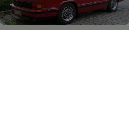
Stories
Verliebt, verfolgt, für immer behalten: Jürgens T3
California