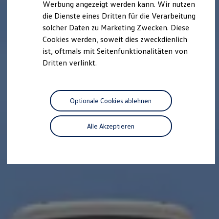
Werbung angezeigt werden kann. Wir nutzen
Kostensimulator
die Dienste eines Dritten für die Verarbeitung
Autonomes Fahren
Mehr zum ID. Buzz
solcher Daten zu Marketing Zwecken. Diese
Online Beratung
Cookies werden, soweit dies zweckdienlich
California Welt
ist, oftmals mit Seitenfunktionalitäten von
California Club
California Magazin & Ratgeber
Dritten verlinkt.
Vanlife
Ratgeber
Routen & Reisen
California Reisen & Erlebnisse
Optionale Cookies ablehnen
California App
California Lifestyle & Zubehör
Übernachten im California
Alle Akzeptieren
Marke
Unternehmen
Karriere
Karriere im Unternehmen
Karriere im Autohaus
Nachhaltigkeit
Kunden
Gesellschaft
Natur
Events
Rückblick VW Bus Festival 2023