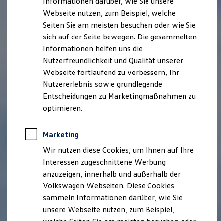
Informationen darüber, wie Sie unsere
Garantien
Webseite nutzen, zum Beispiel, welche
Kfz-Versicherung für Nutzfahrzeuge
Restschuldversicherung
Seiten Sie am meisten besuchen oder wie Sie
Wartungsverträge
sich auf der Seite bewegen. Die gesammelten
Besitzer & Service
Informationen helfen uns die
Reparatur & Service
Sommer-Special
Nutzerfreundlichkeit und Qualität unserer
Reparatur, Pflege & Inspektion
Webseite fortlaufend zu verbessern, Ihr
Servicetermin anfragen
Nutzererlebnis sowie grundlegende
Service-Vorteile bei Volkswagen Nutzfahrzeuge
ServicePlus
Entscheidungen zu Marketingmaßnahmen zu
Economy Service
optimieren.
Räder & Reifen Service
Ersatzfahrzeuge
Notdienst und Pannenhilfe
Marketing
Software, Konnektivität & Apps
California App
Wir nutzen diese Cookies, um Ihnen auf Ihre
VW Connect für Ihren ID. Buzz
Interessen zugeschnittene Werbung
VW Connect für Ihren Transporter/Caravelle
anzuzeigen, innerhalb und außerhalb der
VW Connect für Ihren Amarok
VW Connect für andere Modelle
Volkswagen Webseiten. Diese Cookies
Connect Pro
sammeln Informationen darüber, wie Sie
Fleet Interface Data
unsere Webseite nutzen, zum Beispiel,
Multistop Pathfinder
Übersicht Software Updates