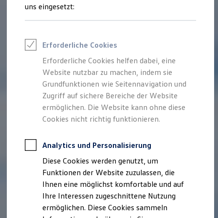
Feuerwehr
uns eingesetzt:
Rettungsdienste
ONE Business ID Vorteile
Fahrzeugsuche & Marktplatz
Fahrzeugsuche
Erforderliche Cookies
Fahrzeuge online kaufen
Digitaler Marktplatz
Erforderliche Cookies helfen dabei, eine
Kauf & Finanzierung
Website nutzbar zu machen, indem sie
Online-Fahrzeugbewertung
Aktionen & Angebote
Grundfunktionen wie Seitennavigation und
E-Auto-Förderung
Zugriff auf sichere Bereiche der Website
Für Privatkunden
ermöglichen. Die Website kann ohne diese
Für Gewerbekunden
Profi Paket
Cookies nicht richtig funktionieren.
TopDeal
Gebrauchtwagen
ProfiPartner für Gebrauchtwagen
Analytics und Personalisierung
Zertifizierte Gebrauchtwagen
Diese Cookies werden genutzt, um
Finanzierung
Für Privatkunden
Funktionen der Website zuzulassen, die
Für Gewerbekunden
Ihnen eine möglichst komfortable und auf
Leasing
Ihre Interessen zugeschnittene Nutzung
Für Privatkunden
Für Gewerbekunden
ermöglichen. Diese Cookies sammeln
Versicherungen & Garantien