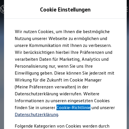
Modelle & Konfigurator
Cookie Einstellungen
Nutzfahrzeuge
Nutzfahrzeugkategorien entdecken
Modelle konfigurieren
Konfiguration laden
Zum
Zum
Modelle vergleichen
Wir nutzen Cookies, um Ihnen die bestmögliche
Hauptinhalt
Footer
Vorgängermodelle und Oldtimer
springen
springen
Nutzung unserer Webseite zu ermöglichen und
Vorgängermodelle
Oldtimer
unsere Kommunikation mit Ihnen zu verbessern.
Bulli Historie
Wir berücksichtigen hierbei Ihre Präferenzen und
Branchenlösungen & Gewerbekunden
verarbeiten Daten für Marketing, Analytics und
Umbaulösungen und Hersteller finden
Auf- und Umbauten entdecken & konfigurieren
Personalisierung nur, wenn Sie uns Ihre
Groß- und Sonderkunden
Einwilligung geben. Diese können Sie jederzeit mit
Großkunden
Wirkung für die Zukunft im Cookie Manager
Kommunen & Behörden
Journalisten
(Meine Präferenzen verwalten) in der
Sportvereine
Datenschutzerklärung widerrufen. Weitere
Branchenlösungen
Informationen zu unseren eingesetzten Cookies
Bau & Handwerk
Gewerbliche Personenbeförderung
finden Sie in unserer
Cookie-Richtlinie
und unserer
Service & mobile Werkstätten
Datenschutzerklärung
.
Kurier, Logistik & Handel
Menschen mit Behinderung
Folgende Kategorien von Cookies werden durch
Kühlfahrzeuge