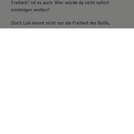
Freiheit? Ist es auch. Wer würde da nicht sofort
einsteigen wollen?
Doch Luis kennt nicht nur die Freiheit des Bullis,
sondern auch seine praktischen Vorteile. Da er mit
Rollator und Stöcken durchs Leben geht, weiß er den
großzügigen Innenraum besonders zu schätzen. „In
einem normalen Pkw hätten wir viel größere
Schwierigkeiten, meinen Rollator oder früher meinen
Rollstuhl unterzubringen“, erzählt er.
Humor mit Herzblut
– und Vollgas auf
der Bühne
Und dann ist da noch sein Humor, der ihn auszeichnet.