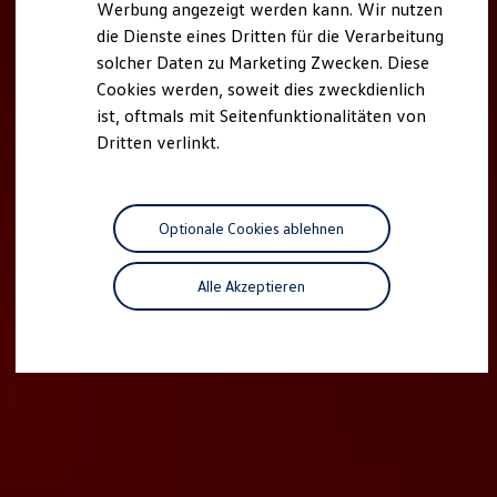
Werbung angezeigt werden kann. Wir nutzen
Autonomes Fahren
die Dienste eines Dritten für die Verarbeitung
Mehr zum ID. Buzz
Online Beratung
solcher Daten zu Marketing Zwecken. Diese
California Welt
Cookies werden, soweit dies zweckdienlich
California Club
ist, oftmals mit Seitenfunktionalitäten von
California Magazin & Ratgeber
Vanlife
Dritten verlinkt.
Ratgeber
Routen & Reisen
California Reisen & Erlebnisse
California App
Optionale Cookies ablehnen
California Lifestyle & Zubehör
Übernachten im California
Marke
Alle Akzeptieren
Unternehmen
Karriere
Karriere im Unternehmen
Karriere im Autohaus
Nachhaltigkeit
Kunden
Gesellschaft
Natur
Events
Rückblick VW Bus Festival 2023
75 Jahre Bulli Jubiläum