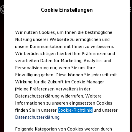
Modelle & Konfigurator
Cookie Einstellungen
Nutzfahrzeuge
Nutzfahrzeugkategorien entdecken
Modelle konfigurieren
Konfiguration laden
Zum
Zum
Modelle vergleichen
Wir nutzen Cookies, um Ihnen die bestmögliche
Hauptinhalt
Footer
Vorgängermodelle und Oldtimer
springen
springen
Nutzung unserer Webseite zu ermöglichen und
Vorgängermodelle
Oldtimer
unsere Kommunikation mit Ihnen zu verbessern.
Bulli Historie
Wir berücksichtigen hierbei Ihre Präferenzen und
Branchenlösungen & Gewerbekunden
verarbeiten Daten für Marketing, Analytics und
Umbaulösungen und Hersteller finden
Auf- und Umbauten entdecken & konfigurieren
Personalisierung nur, wenn Sie uns Ihre
Groß- und Sonderkunden
Einwilligung geben. Diese können Sie jederzeit mit
Großkunden
Wirkung für die Zukunft im Cookie Manager
Kommunen & Behörden
Journalisten
(Meine Präferenzen verwalten) in der
Sportvereine
Datenschutzerklärung widerrufen. Weitere
Branchenlösungen
Informationen zu unseren eingesetzten Cookies
Bau & Handwerk
Gewerbliche Personenbeförderung
finden Sie in unserer
Cookie-Richtlinie
und unserer
Service & mobile Werkstätten
Datenschutzerklärung
.
Kurier, Logistik & Handel
Kühlfahrzeuge
Folgende Kategorien von Cookies werden durch
Feuerwehr