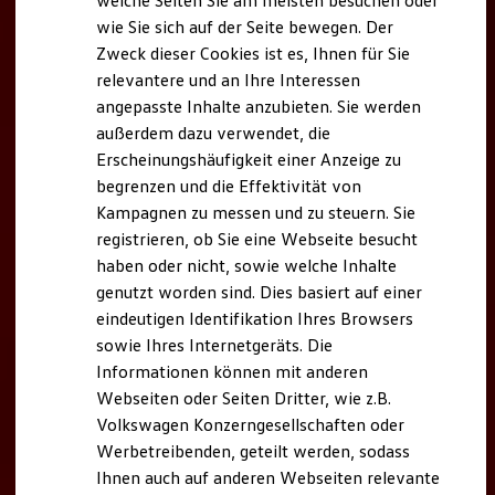
welche Seiten Sie am meisten besuchen oder
Digitales Bordbuch
wie Sie sich auf der Seite bewegen. Der
Fahrerassistenz- und Sicherheitssysteme
Zweck dieser Cookies ist es, Ihnen für Sie
Kontrollleuchten
Kurzfahrprofile und Ölverdünnung
relevantere und an Ihre Interessen
Batterieverordnung
angepasste Inhalte anzubieten. Sie werden
XTL-Dieselkraftstoff
außerdem dazu verwendet, die
Ersatzteile und Betriebsflüssigkeiten
Original Zubehör und Lifestyle Produkte
Erscheinungshäufigkeit einer Anzeige zu
myVolkswagen
begrenzen und die Effektivität von
myVolkswagen Business
Kampagnen zu messen und zu steuern. Sie
Elektrisch & Autonom
Elektro - & Hybridfahrzeuge
registrieren, ob Sie eine Webseite besucht
Unser Ansatz
haben oder nicht, sowie welche Inhalte
Klimafreundlicher Strom
genutzt worden sind. Dies basiert auf einer
Reichweite & Ladelösungen
Reichweitensimulator
eindeutigen Identifikation Ihres Browsers
Ladezeitensimulator
sowie Ihres Internetgeräts. Die
Ladelösungen für Privatkunden
Informationen können mit anderen
Ladelösungen für Gewerbekunden
Wallbox und Ladekabel
Webseiten oder Seiten Dritter, wie z.B.
Bidirektionales Laden
Volkswagen Konzerngesellschaften oder
Förderung & Kosten der Elektrofahrzeuge
Werbetreibenden, geteilt werden, sodass
Fördermöglichkeiten für Privatkunden
Fördermöglichkeiten für Gewerbekunden
Ihnen auch auf anderen Webseiten relevante
Kostensimulator