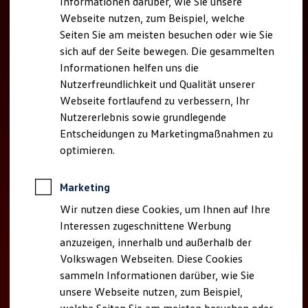
Informationen darüber, wie Sie unsere
Kfz-Versicherung für Nutzfahrzeuge
Webseite nutzen, zum Beispiel, welche
Restschuldversicherung
Wartungsverträge
Seiten Sie am meisten besuchen oder wie Sie
Besitzer & Service
sich auf der Seite bewegen. Die gesammelten
Reparatur & Service
Informationen helfen uns die
Sommer-Special
Reparatur, Pflege & Inspektion
Nutzerfreundlichkeit und Qualität unserer
Servicetermin anfragen
Webseite fortlaufend zu verbessern, Ihr
Service-Vorteile bei Volkswagen Nutzfahrzeuge
Nutzererlebnis sowie grundlegende
ServicePlus
Economy Service
Entscheidungen zu Marketingmaßnahmen zu
Räder & Reifen Service
optimieren.
Ersatzfahrzeuge
Notdienst und Pannenhilfe
Software, Konnektivität & Apps
Marketing
California App
VW Connect für Ihren ID. Buzz
Wir nutzen diese Cookies, um Ihnen auf Ihre
VW Connect für Ihren Transporter/Caravelle
Interessen zugeschnittene Werbung
VW Connect für Ihren Amarok
anzuzeigen, innerhalb und außerhalb der
VW Connect für andere Modelle
Connect Pro
Volkswagen Webseiten. Diese Cookies
Fleet Interface Data
sammeln Informationen darüber, wie Sie
Multistop Pathfinder
unsere Webseite nutzen, zum Beispiel,
Übersicht Software Updates
Hilfreiches für Besitzer