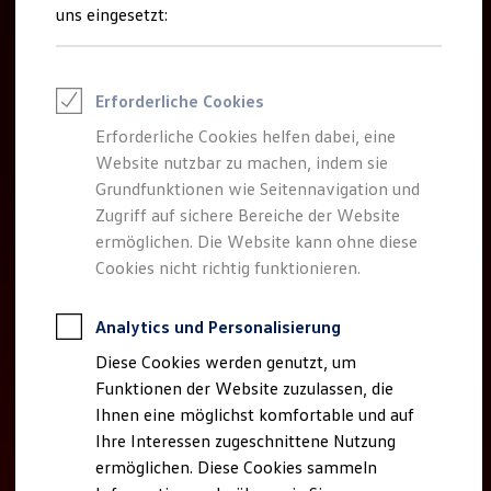
Rettungsdienste
uns eingesetzt:
ONE Business ID Vorteile
Fahrzeugsuche & Marktplatz
Fahrzeugsuche
Fahrzeuge online kaufen
Erforderliche Cookies
Digitaler Marktplatz
Kauf & Finanzierung
Erforderliche Cookies helfen dabei, eine
Online-Fahrzeugbewertung
Website nutzbar zu machen, indem sie
Aktionen & Angebote
E-Auto-Förderung
Grundfunktionen wie Seitennavigation und
Für Privatkunden
Zugriff auf sichere Bereiche der Website
Für Gewerbekunden
ermöglichen. Die Website kann ohne diese
Profi Paket
TopDeal
Cookies nicht richtig funktionieren.
Gebrauchtwagen
ProfiPartner für Gebrauchtwagen
Zertifizierte Gebrauchtwagen
Analytics und Personalisierung
Finanzierung
Diese Cookies werden genutzt, um
Für Privatkunden
Für Gewerbekunden
Funktionen der Website zuzulassen, die
Leasing
Ihnen eine möglichst komfortable und auf
Für Privatkunden
Ihre Interessen zugeschnittene Nutzung
Für Gewerbekunden
Versicherungen & Garantien
ermöglichen. Diese Cookies sammeln
Garantien