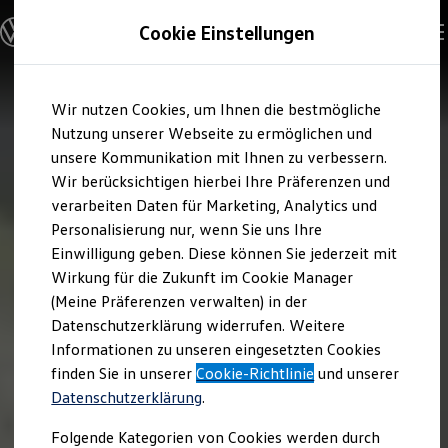
Modelle & Konfigurator
Cookie Einstellungen
Nutzfahrzeuge
Nutzfahrzeugkategorien entdecken
Modelle konfigurieren
Konfiguration laden
Zum
Zum
Modelle vergleichen
Wir nutzen Cookies, um Ihnen die bestmögliche
Hauptinhalt
Footer
Vorgängermodelle und Oldtimer
springen
springen
Nutzung unserer Webseite zu ermöglichen und
Vorgängermodelle
Oldtimer
unsere Kommunikation mit Ihnen zu verbessern.
Bulli Historie
Wir berücksichtigen hierbei Ihre Präferenzen und
Branchenlösungen & Gewerbekunden
verarbeiten Daten für Marketing, Analytics und
Umbaulösungen und Hersteller finden
Auf- und Umbauten entdecken & konfigurieren
Personalisierung nur, wenn Sie uns Ihre
Groß- und Sonderkunden
Einwilligung geben. Diese können Sie jederzeit mit
Großkunden
Wirkung für die Zukunft im Cookie Manager
Kommunen & Behörden
Journalisten
(Meine Präferenzen verwalten) in der
Sportvereine
Datenschutzerklärung widerrufen. Weitere
Branchenlösungen
Informationen zu unseren eingesetzten Cookies
Bau & Handwerk
Gewerbliche Personenbeförderung
finden Sie in unserer
Cookie-Richtlinie
und unserer
Service & mobile Werkstätten
Datenschutzerklärung
.
Kurier, Logistik & Handel
Kühlfahrzeuge
Folgende Kategorien von Cookies werden durch
Feuerwehr