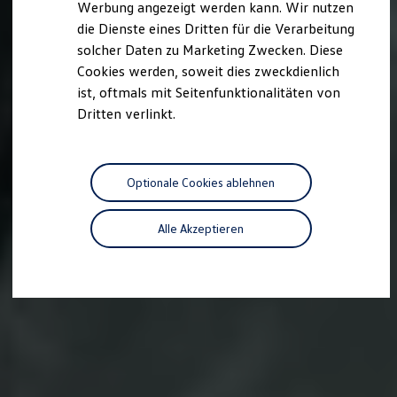
Werbung angezeigt werden kann. Wir nutzen
Autonomes Fahren
die Dienste eines Dritten für die Verarbeitung
Mehr zum ID. Buzz
Online Beratung
solcher Daten zu Marketing Zwecken. Diese
California Welt
Cookies werden, soweit dies zweckdienlich
California Club
ist, oftmals mit Seitenfunktionalitäten von
California Magazin & Ratgeber
Vanlife
Dritten verlinkt.
Ratgeber
Routen & Reisen
California Reisen & Erlebnisse
California App
Optionale Cookies ablehnen
California Lifestyle & Zubehör
Übernachten im California
Marke
Alle Akzeptieren
Unternehmen
Karriere
Karriere im Unternehmen
Karriere im Autohaus
Nachhaltigkeit
Kunden
Gesellschaft
Natur
Events
Rückblick VW Bus Festival 2023
75 Jahre Bulli Jubiläum