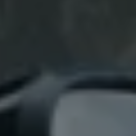
Bulli Magazin
Fahrzeugabholung ab Werk
Uptime