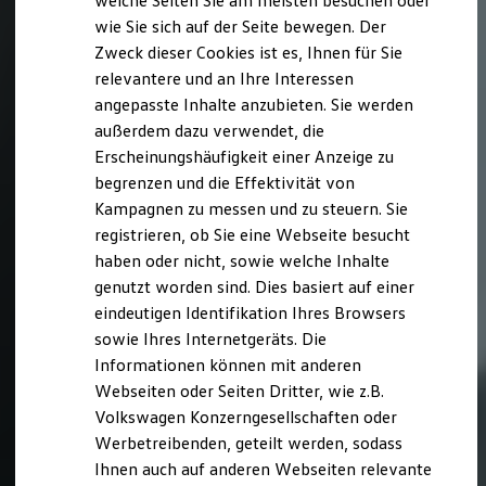
welche Seiten Sie am meisten besuchen oder
Digitales Bordbuch
wie Sie sich auf der Seite bewegen. Der
Fahrerassistenz- und Sicherheitssysteme
Zweck dieser Cookies ist es, Ihnen für Sie
Kontrollleuchten
Kurzfahrprofile und Ölverdünnung
relevantere und an Ihre Interessen
Batterieverordnung
angepasste Inhalte anzubieten. Sie werden
XTL-Dieselkraftstoff
außerdem dazu verwendet, die
Ersatzteile und Betriebsflüssigkeiten
Original Zubehör und Lifestyle Produkte
Erscheinungshäufigkeit einer Anzeige zu
myVolkswagen
begrenzen und die Effektivität von
myVolkswagen Business
Kampagnen zu messen und zu steuern. Sie
Elektrisch & Autonom
Elektro - & Hybridfahrzeuge
registrieren, ob Sie eine Webseite besucht
Unser Ansatz
haben oder nicht, sowie welche Inhalte
Klimafreundlicher Strom
genutzt worden sind. Dies basiert auf einer
Reichweite & Ladelösungen
Reichweitensimulator
eindeutigen Identifikation Ihres Browsers
Ladezeitensimulator
sowie Ihres Internetgeräts. Die
Ladelösungen für Privatkunden
Informationen können mit anderen
Ladelösungen für Gewerbekunden
Wallbox und Ladekabel
Webseiten oder Seiten Dritter, wie z.B.
Bidirektionales Laden
Volkswagen Konzerngesellschaften oder
Förderung & Kosten der Elektrofahrzeuge
Werbetreibenden, geteilt werden, sodass
Fördermöglichkeiten für Privatkunden
Fördermöglichkeiten für Gewerbekunden
Ihnen auch auf anderen Webseiten relevante
Kostensimulator