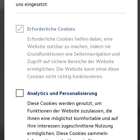
Rettungsdienste
uns eingesetzt:
ONE Business ID Vorteile
Fahrzeugsuche & Marktplatz
Fahrzeugsuche
Fahrzeuge online kaufen
Erforderliche Cookies
Digitaler Marktplatz
Kauf & Finanzierung
Erforderliche Cookies helfen dabei, eine
Online-Fahrzeugbewertung
Website nutzbar zu machen, indem sie
Aktionen & Angebote
E-Auto-Förderung
Grundfunktionen wie Seitennavigation und
Für Privatkunden
Zugriff auf sichere Bereiche der Website
Für Gewerbekunden
ermöglichen. Die Website kann ohne diese
Profi Paket
TopDeal
Cookies nicht richtig funktionieren.
Gebrauchtwagen
ProfiPartner für Gebrauchtwagen
Zertifizierte Gebrauchtwagen
Analytics und Personalisierung
Finanzierung
Diese Cookies werden genutzt, um
Für Privatkunden
Für Gewerbekunden
Funktionen der Website zuzulassen, die
Leasing
Ihnen eine möglichst komfortable und auf
Für Privatkunden
Ihre Interessen zugeschnittene Nutzung
Für Gewerbekunden
Versicherungen & Garantien
ermöglichen. Diese Cookies sammeln
Garantien