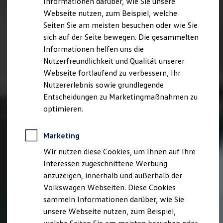
Informationen darüber, wie Sie unsere
Kfz-Versicherung für Nutzfahrzeuge
Webseite nutzen, zum Beispiel, welche
Restschuldversicherung
Wartungsverträge
Seiten Sie am meisten besuchen oder wie Sie
Besitzer & Service
sich auf der Seite bewegen. Die gesammelten
Reparatur & Service
Informationen helfen uns die
Sommer-Special
Reparatur, Pflege & Inspektion
Nutzerfreundlichkeit und Qualität unserer
Servicetermin anfragen
Webseite fortlaufend zu verbessern, Ihr
Service-Vorteile bei Volkswagen Nutzfahrzeuge
Nutzererlebnis sowie grundlegende
ServicePlus
Economy Service
Entscheidungen zu Marketingmaßnahmen zu
Räder & Reifen Service
optimieren.
Ersatzfahrzeuge
Notdienst und Pannenhilfe
Software, Konnektivität & Apps
Marketing
California App
VW Connect für Ihren ID. Buzz
Wir nutzen diese Cookies, um Ihnen auf Ihre
VW Connect für Ihren Transporter/Caravelle
Interessen zugeschnittene Werbung
VW Connect für Ihren Amarok
anzuzeigen, innerhalb und außerhalb der
VW Connect für andere Modelle
Connect Pro
Volkswagen Webseiten. Diese Cookies
Fleet Interface Data
sammeln Informationen darüber, wie Sie
Multistop Pathfinder
unsere Webseite nutzen, zum Beispiel,
Übersicht Software Updates
Hilfreiches für Besitzer