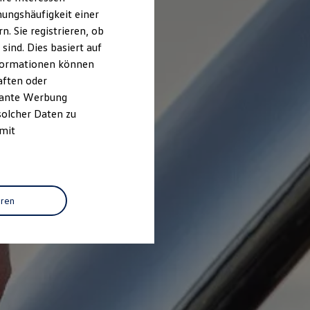
ungshäufigkeit einer
. Sie registrieren, ob
ind. Dies basiert auf
Informationen können
aften oder
evante Werbung
solcher Daten zu
 mit
eren