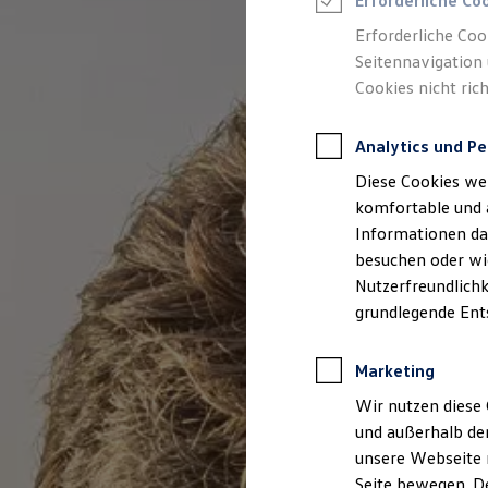
Erforderliche Co
Feuerwehr
Rettungsdienste
Erforderliche Coo
ONE Business ID Vorteile
Seitennavigation 
Fahrzeugsuche & Marktplatz
Cookies nicht rich
Fahrzeugsuche
Fahrzeuge online kaufen
Digitaler Marktplatz
Analytics und Pe
Kauf & Finanzierung
Online-Fahrzeugbewertung
Diese Cookies we
Aktionen & Angebote
E-Auto-Förderung
komfortable und 
Für Privatkunden
Informationen dar
Für Gewerbekunden
besuchen oder wie
Profi Paket
TopDeal
Nutzerfreundlichk
Gebrauchtwagen
grundlegende Ent
ProfiPartner für Gebrauchtwagen
Zertifizierte Gebrauchtwagen
Finanzierung
Marketing
Für Privatkunden
Für Gewerbekunden
Wir nutzen diese 
Leasing
und außerhalb de
Für Privatkunden
unsere Webseite n
Für Gewerbekunden
Versicherungen & Garantien
Seite bewegen. De