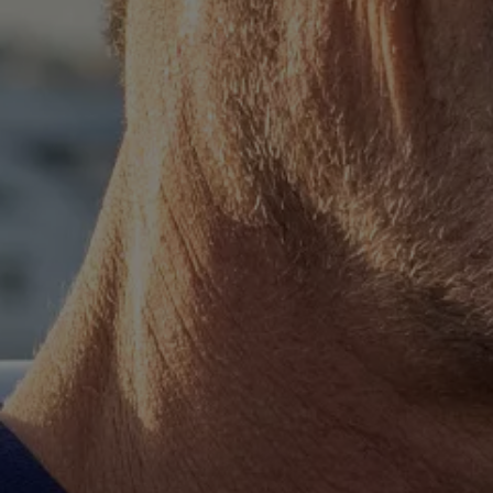
Hilfreiches für Besitzer
Digitales Bordbuch
Fahrerassistenz- und Sicherheitssysteme
Kontrollleuchten
Kurzfahrprofile und Ölverdünnung
Batterieverordnung
XTL-Dieselkraftstoff
Ersatzteile und Betriebsflüssigkeiten
Original Zubehör und Lifestyle Produkte
myVolkswagen
myVolkswagen Business
Elektrisch & Autonom
Elektro - & Hybridfahrzeuge
Unser Ansatz
Klimafreundlicher Strom
Reichweite & Ladelösungen
Reichweitensimulator
Ladezeitensimulator
Ladelösungen für Privatkunden
Ladelösungen für Gewerbekunden
Wallbox und Ladekabel
Bidirektionales Laden
Förderung & Kosten der Elektrofahrzeuge
Fördermöglichkeiten für Privatkunden
Fördermöglichkeiten für Gewerbekunden