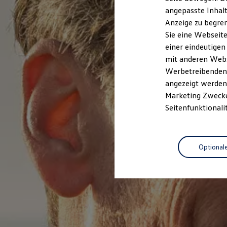
Garantien
angepasste Inhalt
Kfz-Versicherung für Nutzfahrzeuge
Anzeige zu begren
Restschuldversicherung
Wartungsverträge
Sie eine Webseite
Besitzer & Service
einer eindeutigen
Reparatur & Service
mit anderen Webse
Sommer-Special
Reparatur, Pflege & Inspektion
Werbetreibenden,
Servicetermin anfragen
angezeigt werden 
Service-Vorteile bei Volkswagen Nutzfahrzeuge
Marketing Zwecken
ServicePlus
Economy Service
Seitenfunktionali
Räder & Reifen Service
Ersatzfahrzeuge
Notdienst und Pannenhilfe
Software, Konnektivität & Apps
Optional
California App
VW Connect für Ihren ID. Buzz
VW Connect für Ihren Transporter/Caravelle
VW Connect für Ihren Amarok
VW Connect für andere Modelle
Connect Pro
Fleet Interface Data
Multistop Pathfinder
Übersicht Software Updates