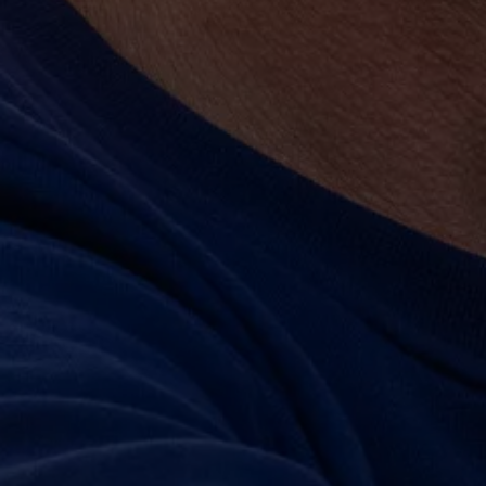
Kostensimulator
Autonomes Fahren
Mehr zum ID. Buzz
Online Beratung
California Welt
California Club
California Magazin & Ratgeber
Vanlife
Ratgeber
Routen & Reisen
California Reisen & Erlebnisse
California App
California Lifestyle & Zubehör
Übernachten im California
Marke
Unternehmen
Karriere
Karriere im Unternehmen
Karriere im Autohaus
Nachhaltigkeit
Kunden
Gesellschaft
Natur
Events
Rückblick VW Bus Festival 2023