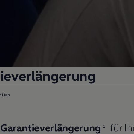
tieverlängerung
ntien
 Garantieverlängerung
für Ih
1