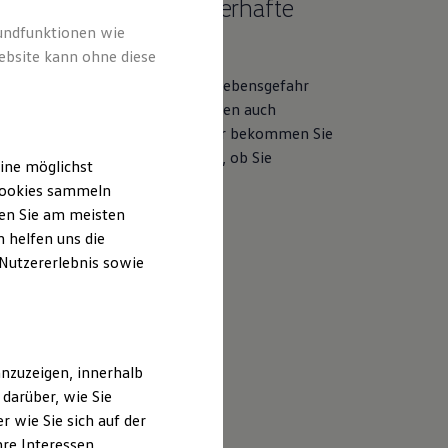
nsgefahr
durch fehlerhafte
rundfunktionen wie
ags
ebsite kann ohne diese
tweiten Rückrufe aufgrund von Lebensgefahr
ehlerhafte Takata Airbags betreffen auch
agen
Nutzfahrzeuge
Modelle. Hier bekommen Sie
formationen und können prüfen, ob Sie
ine möglichst
n sind.
 Cookies sammeln
ten Sie am meisten
m Airbag Sicherheitsrückruf
 helfen uns die
 Nutzererlebnis sowie
nzuzeigen, innerhalb
darüber, wie Sie
 wie Sie sich auf der
hre Interessen