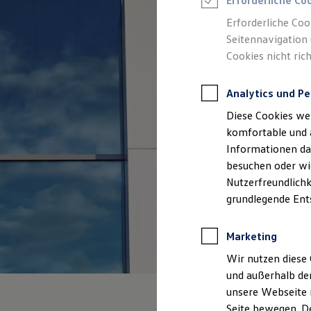
Erforderliche Co
Feuerwehr
Rettungsdienste
Erforderliche Coo
ONE Business ID Vorteile
Seitennavigation 
Fahrzeugsuche & Marktplatz
Cookies nicht rich
Fahrzeugsuche
Fahrzeuge online kaufen
Digitaler Marktplatz
Analytics und Pe
Kauf & Finanzierung
Online-Fahrzeugbewertung
Diese Cookies we
Aktionen & Angebote
E-Auto-Förderung
komfortable und 
Für Privatkunden
Informationen dar
Für Gewerbekunden
besuchen oder wie
Profi Paket
TopDeal
Nutzerfreundlichk
Gebrauchtwagen
grundlegende Ent
ProfiPartner für Gebrauchtwagen
Zertifizierte Gebrauchtwagen
Finanzierung
Marketing
Für Privatkunden
Für Gewerbekunden
Wir nutzen diese 
Leasing
und außerhalb de
Für Privatkunden
unsere Webseite n
Für Gewerbekunden
Versicherungen & Garantien
Seite bewegen. De