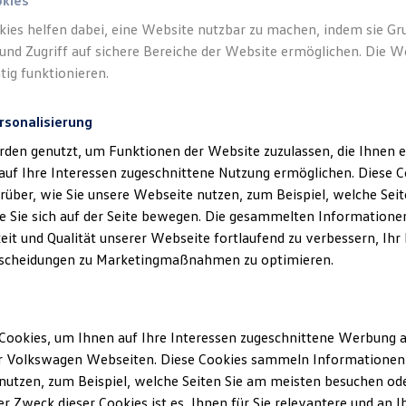
okies
Lebe
kies helfen dabei, eine Website nutzbar zu machen, indem sie G
Airb
und Zugriff auf sichere Bereiche der Website ermöglichen. Die W
tig funktionieren.
Die wel
durch f
Volksw
rsonalisierung
mehr In
rden genutzt, um Funktionen der Website zuzulassen, die Ihnen e
betroffe
auf Ihre Interessen zugeschnittene Nutzung ermöglichen. Diese
über, wie Sie unsere Webseite nutzen, zum Beispiel, welche Sei
Mehr zu
 Sie sich auf der Seite bewegen. Die gesammelten Informationen
eit und Qualität unserer Webseite fortlaufend zu verbessern, Ihr
scheidungen zu Marketingmaßnahmen zu optimieren.
Cookies, um Ihnen auf Ihre Interessen zugeschnittene Werbung a
r Volkswagen Webseiten. Diese Cookies sammeln Informationen 
utzen, zum Beispiel, welche Seiten Sie am meisten besuchen oder
r Zweck dieser Cookies ist es, Ihnen für Sie relevantere und an I