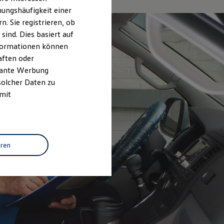
ungshäufigkeit einer
. Sie registrieren, ob
ind. Dies basiert auf
Informationen können
aften oder
evante Werbung
solcher Daten zu
 mit
eren