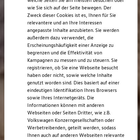
welche Seiten Sie am meisten besuchen oder
Digitales Bordbuch
wie Sie sich auf der Seite bewegen. Der
Fahrerassistenz- und Sicherheitssysteme
Zweck dieser Cookies ist es, Ihnen für Sie
Kontrollleuchten
Kurzfahrprofile und Ölverdünnung
relevantere und an Ihre Interessen
Batterieverordnung
angepasste Inhalte anzubieten. Sie werden
XTL-Dieselkraftstoff
außerdem dazu verwendet, die
Ersatzteile und Betriebsflüssigkeiten
Original Zubehör und Lifestyle Produkte
Erscheinungshäufigkeit einer Anzeige zu
myVolkswagen
begrenzen und die Effektivität von
myVolkswagen Business
Kampagnen zu messen und zu steuern. Sie
Elektrisch & Autonom
Elektro - & Hybridfahrzeuge
registrieren, ob Sie eine Webseite besucht
Unser Ansatz
haben oder nicht, sowie welche Inhalte
Klimafreundlicher Strom
genutzt worden sind. Dies basiert auf einer
Reichweite & Ladelösungen
Reichweitensimulator
eindeutigen Identifikation Ihres Browsers
Ladezeitensimulator
sowie Ihres Internetgeräts. Die
Ladelösungen für Privatkunden
Informationen können mit anderen
Ladelösungen für Gewerbekunden
Wallbox und Ladekabel
Webseiten oder Seiten Dritter, wie z.B.
Bidirektionales Laden
Volkswagen Konzerngesellschaften oder
Förderung & Kosten der Elektrofahrzeuge
Werbetreibenden, geteilt werden, sodass
Fördermöglichkeiten für Privatkunden
Fördermöglichkeiten für Gewerbekunden
Ihnen auch auf anderen Webseiten relevante
Kostensimulator