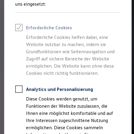
Rettungsdienste
uns eingesetzt:
ONE Business ID Vorteile
Fahrzeugsuche & Marktplatz
Fahrzeugsuche
Fahrzeuge online kaufen
Erforderliche Cookies
Digitaler Marktplatz
Kauf & Finanzierung
Erforderliche Cookies helfen dabei, eine
Online-Fahrzeugbewertung
Website nutzbar zu machen, indem sie
Aktionen & Angebote
E-Auto-Förderung
Grundfunktionen wie Seitennavigation und
Für Privatkunden
Zugriff auf sichere Bereiche der Website
Für Gewerbekunden
ermöglichen. Die Website kann ohne diese
Profi Paket
TopDeal
Cookies nicht richtig funktionieren.
Gebrauchtwagen
ProfiPartner für Gebrauchtwagen
Zertifizierte Gebrauchtwagen
Analytics und Personalisierung
Finanzierung
Diese Cookies werden genutzt, um
Für Privatkunden
Für Gewerbekunden
Funktionen der Website zuzulassen, die
Leasing
Ihnen eine möglichst komfortable und auf
Für Privatkunden
Ihre Interessen zugeschnittene Nutzung
Für Gewerbekunden
Versicherungen & Garantien
ermöglichen. Diese Cookies sammeln
Garantien