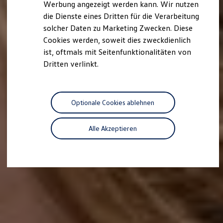
Werbung angezeigt werden kann. Wir nutzen
Autonomes Fahren
die Dienste eines Dritten für die Verarbeitung
Mehr zum ID. Buzz
Online Beratung
solcher Daten zu Marketing Zwecken. Diese
California Welt
Cookies werden, soweit dies zweckdienlich
California Club
ist, oftmals mit Seitenfunktionalitäten von
California Magazin & Ratgeber
Vanlife
Dritten verlinkt.
Ratgeber
Routen & Reisen
California Reisen & Erlebnisse
California App
Optionale Cookies ablehnen
California Lifestyle & Zubehör
Übernachten im California
Marke
Alle Akzeptieren
Unternehmen
Karriere
Karriere im Unternehmen
Karriere im Autohaus
Nachhaltigkeit
Kunden
Gesellschaft
Natur
Events
Rückblick VW Bus Festival 2023
75 Jahre Bulli Jubiläum