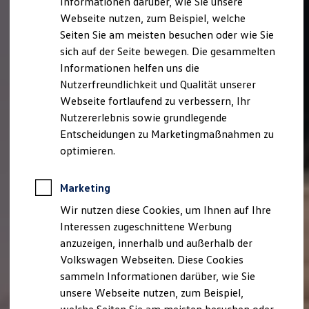
Informationen darüber, wie Sie unsere
Kfz-Versicherung für Nutzfahrzeuge
Webseite nutzen, zum Beispiel, welche
Restschuldversicherung
Wartungsverträge
Seiten Sie am meisten besuchen oder wie Sie
Besitzer & Service
sich auf der Seite bewegen. Die gesammelten
Reparatur & Service
Informationen helfen uns die
Sommer-Special
Reparatur, Pflege & Inspektion
Nutzerfreundlichkeit und Qualität unserer
Servicetermin anfragen
Webseite fortlaufend zu verbessern, Ihr
Service-Vorteile bei Volkswagen Nutzfahrzeuge
Nutzererlebnis sowie grundlegende
ServicePlus
Economy Service
Entscheidungen zu Marketingmaßnahmen zu
Räder & Reifen Service
optimieren.
Ersatzfahrzeuge
Notdienst und Pannenhilfe
Software, Konnektivität & Apps
Marketing
California App
VW Connect für Ihren ID. Buzz
Wir nutzen diese Cookies, um Ihnen auf Ihre
VW Connect für Ihren Transporter/Caravelle
Interessen zugeschnittene Werbung
VW Connect für Ihren Amarok
anzuzeigen, innerhalb und außerhalb der
VW Connect für andere Modelle
Connect Pro
Volkswagen Webseiten. Diese Cookies
Fleet Interface Data
sammeln Informationen darüber, wie Sie
Multistop Pathfinder
unsere Webseite nutzen, zum Beispiel,
Übersicht Software Updates
Hilfreiches für Besitzer