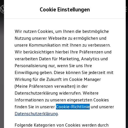
Modelle & Konfigurator
Cookie Einstellungen
Nutzfahrzeuge
Nutzfahrzeugkategorien entdecken
Modelle konfigurieren
Konfiguration laden
Zum
Zum
Modelle vergleichen
Wir nutzen Cookies, um Ihnen die bestmögliche
Hauptinhalt
Footer
Vorgängermodelle und Oldtimer
springen
springen
Nutzung unserer Webseite zu ermöglichen und
Vorgängermodelle
Oldtimer
unsere Kommunikation mit Ihnen zu verbessern.
Bulli Historie
Wir berücksichtigen hierbei Ihre Präferenzen und
Branchenlösungen & Gewerbekunden
verarbeiten Daten für Marketing, Analytics und
Umbaulösungen und Hersteller finden
Auf- und Umbauten entdecken & konfigurieren
Personalisierung nur, wenn Sie uns Ihre
Groß- und Sonderkunden
Einwilligung geben. Diese können Sie jederzeit mit
Großkunden
Wirkung für die Zukunft im Cookie Manager
Kommunen & Behörden
Journalisten
(Meine Präferenzen verwalten) in der
Sportvereine
Datenschutzerklärung widerrufen. Weitere
Branchenlösungen
Informationen zu unseren eingesetzten Cookies
Bau & Handwerk
Gewerbliche Personenbeförderung
finden Sie in unserer
Cookie-Richtlinie
und unserer
Service & mobile Werkstätten
Datenschutzerklärung
.
Kurier, Logistik & Handel
Kühlfahrzeuge
Folgende Kategorien von Cookies werden durch
Feuerwehr