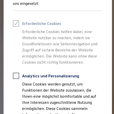
Rettungsdienste
uns eingesetzt:
ONE Business ID Vorteile
Fahrzeugsuche & Marktplatz
Fahrzeugsuche
Fahrzeuge online kaufen
Erforderliche Cookies
Digitaler Marktplatz
Kauf & Finanzierung
Erforderliche Cookies helfen dabei, eine
Online-Fahrzeugbewertung
Website nutzbar zu machen, indem sie
Aktionen & Angebote
E-Auto-Förderung
Grundfunktionen wie Seitennavigation und
Für Privatkunden
Zugriff auf sichere Bereiche der Website
Für Gewerbekunden
ermöglichen. Die Website kann ohne diese
Profi Paket
TopDeal
Cookies nicht richtig funktionieren.
Gebrauchtwagen
ProfiPartner für Gebrauchtwagen
Zertifizierte Gebrauchtwagen
Analytics und Personalisierung
Finanzierung
Diese Cookies werden genutzt, um
Für Privatkunden
Für Gewerbekunden
Funktionen der Website zuzulassen, die
Leasing
Ihnen eine möglichst komfortable und auf
Für Privatkunden
Ihre Interessen zugeschnittene Nutzung
Für Gewerbekunden
Versicherungen & Garantien
ermöglichen. Diese Cookies sammeln
Garantien