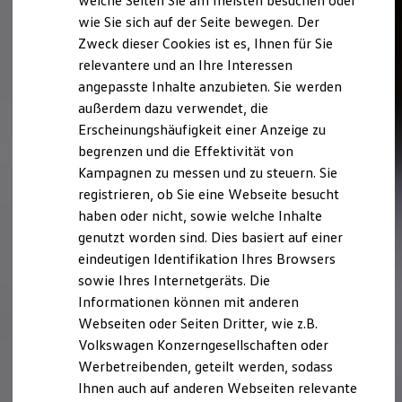
welche Seiten Sie am meisten besuchen oder
Digitales Bordbuch
wie Sie sich auf der Seite bewegen. Der
Fahrerassistenz- und Sicherheitssysteme
Zweck dieser Cookies ist es, Ihnen für Sie
Kontrollleuchten
Kurzfahrprofile und Ölverdünnung
relevantere und an Ihre Interessen
Batterieverordnung
angepasste Inhalte anzubieten. Sie werden
XTL-Dieselkraftstoff
außerdem dazu verwendet, die
Ersatzteile und Betriebsflüssigkeiten
Original Zubehör und Lifestyle Produkte
Erscheinungshäufigkeit einer Anzeige zu
myVolkswagen
begrenzen und die Effektivität von
myVolkswagen Business
Kampagnen zu messen und zu steuern. Sie
Elektrisch & Autonom
Elektro - & Hybridfahrzeuge
registrieren, ob Sie eine Webseite besucht
Unser Ansatz
haben oder nicht, sowie welche Inhalte
Klimafreundlicher Strom
genutzt worden sind. Dies basiert auf einer
Reichweite & Ladelösungen
Reichweitensimulator
eindeutigen Identifikation Ihres Browsers
Ladezeitensimulator
sowie Ihres Internetgeräts. Die
Ladelösungen für Privatkunden
Informationen können mit anderen
Ladelösungen für Gewerbekunden
Wallbox und Ladekabel
Webseiten oder Seiten Dritter, wie z.B.
Bidirektionales Laden
Volkswagen Konzerngesellschaften oder
Förderung & Kosten der Elektrofahrzeuge
Werbetreibenden, geteilt werden, sodass
Fördermöglichkeiten für Privatkunden
Fördermöglichkeiten für Gewerbekunden
Ihnen auch auf anderen Webseiten relevante
Kostensimulator