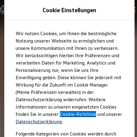
Modelle & Konfigurator
Cookie Einstellungen
Nutzfahrzeuge
Nutzfahrzeugkategorien entdecken
Modelle konfigurieren
Konfiguration laden
Zum
Zum
Modelle vergleichen
Wir nutzen Cookies, um Ihnen die bestmögliche
Hauptinhalt
Footer
Vorgängermodelle und Oldtimer
springen
springen
Nutzung unserer Webseite zu ermöglichen und
Vorgängermodelle
Oldtimer
unsere Kommunikation mit Ihnen zu verbessern.
Bulli Historie
Wir berücksichtigen hierbei Ihre Präferenzen und
Branchenlösungen & Gewerbekunden
verarbeiten Daten für Marketing, Analytics und
Umbaulösungen und Hersteller finden
Auf- und Umbauten entdecken & konfigurieren
Personalisierung nur, wenn Sie uns Ihre
Groß- und Sonderkunden
Einwilligung geben. Diese können Sie jederzeit mit
Großkunden
Wirkung für die Zukunft im Cookie Manager
Kommunen & Behörden
Journalisten
(Meine Präferenzen verwalten) in der
Sportvereine
Datenschutzerklärung widerrufen. Weitere
Branchenlösungen
Informationen zu unseren eingesetzten Cookies
Bau & Handwerk
Gewerbliche Personenbeförderung
finden Sie in unserer
Cookie-Richtlinie
und unserer
Service & mobile Werkstätten
Datenschutzerklärung
.
Kurier, Logistik & Handel
Kühlfahrzeuge
Folgende Kategorien von Cookies werden durch
Feuerwehr