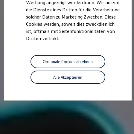
Werbung angezeigt werden kann. Wir nutzen
Autonomes Fahren
die Dienste eines Dritten für die Verarbeitung
Mehr zum ID. Buzz
Online Beratung
solcher Daten zu Marketing Zwecken. Diese
California Welt
Cookies werden, soweit dies zweckdienlich
California Club
ist, oftmals mit Seitenfunktionalitäten von
California Magazin & Ratgeber
Vanlife
Dritten verlinkt.
Ratgeber
Routen & Reisen
California Reisen & Erlebnisse
California App
Optionale Cookies ablehnen
California Lifestyle & Zubehör
Übernachten im California
Marke
Alle Akzeptieren
Unternehmen
Karriere
Karriere im Unternehmen
Karriere im Autohaus
Nachhaltigkeit
Kunden
Gesellschaft
Natur
Events
Rückblick VW Bus Festival 2023
75 Jahre Bulli Jubiläum