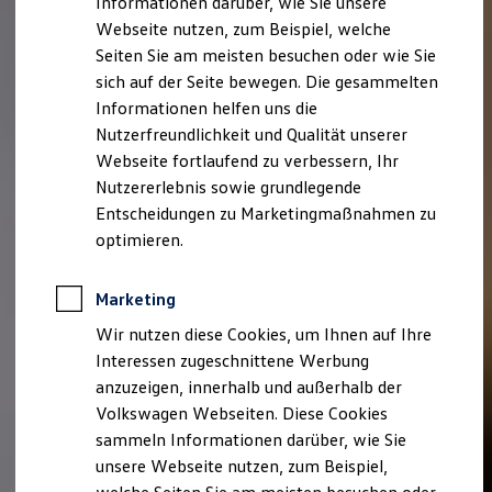
Informationen darüber, wie Sie unsere
Kfz-Versicherung für Nutzfahrzeuge
Webseite nutzen, zum Beispiel, welche
Restschuldversicherung
Wartungsverträge
Seiten Sie am meisten besuchen oder wie Sie
Besitzer & Service
sich auf der Seite bewegen. Die gesammelten
Reparatur & Service
Informationen helfen uns die
Sommer-Special
Reparatur, Pflege & Inspektion
Nutzerfreundlichkeit und Qualität unserer
Servicetermin anfragen
Webseite fortlaufend zu verbessern, Ihr
Service-Vorteile bei Volkswagen Nutzfahrzeuge
Nutzererlebnis sowie grundlegende
ServicePlus
Economy Service
Entscheidungen zu Marketingmaßnahmen zu
Räder & Reifen Service
optimieren.
Ersatzfahrzeuge
Notdienst und Pannenhilfe
Software, Konnektivität & Apps
Marketing
California App
VW Connect für Ihren ID. Buzz
Wir nutzen diese Cookies, um Ihnen auf Ihre
VW Connect für Ihren Transporter/Caravelle
Interessen zugeschnittene Werbung
VW Connect für Ihren Amarok
anzuzeigen, innerhalb und außerhalb der
VW Connect für andere Modelle
Connect Pro
Volkswagen Webseiten. Diese Cookies
Fleet Interface Data
sammeln Informationen darüber, wie Sie
Multistop Pathfinder
unsere Webseite nutzen, zum Beispiel,
Übersicht Software Updates
Hilfreiches für Besitzer