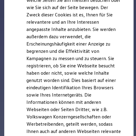
welche Seiten Sie am meisten besuchen oder
Digitales Bordbuch
wie Sie sich auf der Seite bewegen. Der
Fahrerassistenz- und Sicherheitssysteme
Zweck dieser Cookies ist es, Ihnen für Sie
Kontrollleuchten
Kurzfahrprofile und Ölverdünnung
relevantere und an Ihre Interessen
Batterieverordnung
angepasste Inhalte anzubieten. Sie werden
XTL-Dieselkraftstoff
außerdem dazu verwendet, die
Ersatzteile und Betriebsflüssigkeiten
Original Zubehör und Lifestyle Produkte
Erscheinungshäufigkeit einer Anzeige zu
myVolkswagen
begrenzen und die Effektivität von
myVolkswagen Business
Kampagnen zu messen und zu steuern. Sie
Elektrisch & Autonom
Elektro - & Hybridfahrzeuge
registrieren, ob Sie eine Webseite besucht
Unser Ansatz
haben oder nicht, sowie welche Inhalte
Klimafreundlicher Strom
genutzt worden sind. Dies basiert auf einer
Reichweite & Ladelösungen
Reichweitensimulator
eindeutigen Identifikation Ihres Browsers
Ladezeitensimulator
sowie Ihres Internetgeräts. Die
Ladelösungen für Privatkunden
Informationen können mit anderen
Ladelösungen für Gewerbekunden
Wallbox und Ladekabel
Webseiten oder Seiten Dritter, wie z.B.
Bidirektionales Laden
Volkswagen Konzerngesellschaften oder
Förderung & Kosten der Elektrofahrzeuge
Werbetreibenden, geteilt werden, sodass
Fördermöglichkeiten für Privatkunden
Fördermöglichkeiten für Gewerbekunden
Ihnen auch auf anderen Webseiten relevante
Kostensimulator