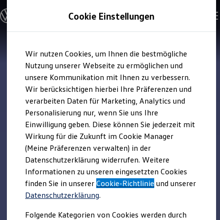
Modelle & Konfigurator
Cookie Einstellungen
Nutzfahrzeuge
Nutzfahrzeugkategorien entdecken
Modelle konfigurieren
Konfiguration laden
Zum
Zum
Modelle vergleichen
Wir nutzen Cookies, um Ihnen die bestmögliche
Hauptinhalt
Footer
Vorgängermodelle und Oldtimer
springen
springen
Nutzung unserer Webseite zu ermöglichen und
Vorgängermodelle
Oldtimer
unsere Kommunikation mit Ihnen zu verbessern.
Bulli Historie
Wir berücksichtigen hierbei Ihre Präferenzen und
Branchenlösungen & Gewerbekunden
verarbeiten Daten für Marketing, Analytics und
Umbaulösungen und Hersteller finden
Auf- und Umbauten entdecken & konfigurieren
Personalisierung nur, wenn Sie uns Ihre
Groß- und Sonderkunden
Einwilligung geben. Diese können Sie jederzeit mit
Großkunden
Wirkung für die Zukunft im Cookie Manager
Kommunen & Behörden
Journalisten
(Meine Präferenzen verwalten) in der
Sportvereine
Datenschutzerklärung widerrufen. Weitere
Branchenlösungen
Informationen zu unseren eingesetzten Cookies
Bau & Handwerk
Gewerbliche Personenbeförderung
finden Sie in unserer
Cookie-Richtlinie
und unserer
Service & mobile Werkstätten
Datenschutzerklärung
.
Kurier, Logistik & Handel
Kühlfahrzeuge
Folgende Kategorien von Cookies werden durch
Feuerwehr