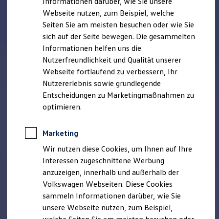
Informationen darüber, wie Sie unsere
Kfz-Versicherung für Nutzfahrzeuge
Webseite nutzen, zum Beispiel, welche
Restschuldversicherung
Wartungsverträge
Seiten Sie am meisten besuchen oder wie Sie
Besitzer & Service
sich auf der Seite bewegen. Die gesammelten
Reparatur & Service
Informationen helfen uns die
Sommer-Special
Reparatur, Pflege & Inspektion
Nutzerfreundlichkeit und Qualität unserer
Servicetermin anfragen
Webseite fortlaufend zu verbessern, Ihr
Service-Vorteile bei Volkswagen Nutzfahrzeuge
Nutzererlebnis sowie grundlegende
ServicePlus
Economy Service
Entscheidungen zu Marketingmaßnahmen zu
Räder & Reifen Service
optimieren.
Ersatzfahrzeuge
Notdienst und Pannenhilfe
Software, Konnektivität & Apps
Marketing
California App
VW Connect für Ihren ID. Buzz
Wir nutzen diese Cookies, um Ihnen auf Ihre
VW Connect für Ihren Transporter/Caravelle
Interessen zugeschnittene Werbung
VW Connect für Ihren Amarok
anzuzeigen, innerhalb und außerhalb der
VW Connect für andere Modelle
Connect Pro
Volkswagen Webseiten. Diese Cookies
Fleet Interface Data
sammeln Informationen darüber, wie Sie
Multistop Pathfinder
unsere Webseite nutzen, zum Beispiel,
Übersicht Software Updates
Hilfreiches für Besitzer