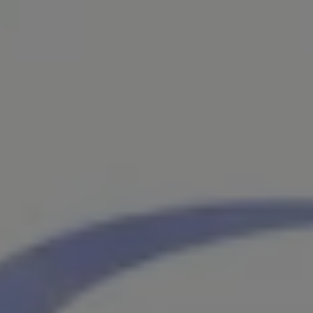
Bulli Magazin
Fahrzeugabholung ab Werk
Uptime