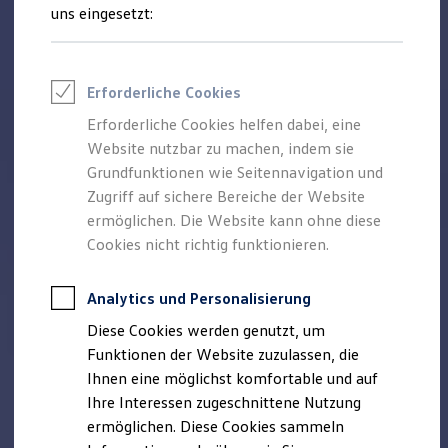
Rettungsdienste
uns eingesetzt:
ONE Business ID Vorteile
Fahrzeugsuche & Marktplatz
Fahrzeugsuche
Fahrzeuge online kaufen
Erforderliche Cookies
Digitaler Marktplatz
Kauf & Finanzierung
Erforderliche Cookies helfen dabei, eine
Online-Fahrzeugbewertung
Website nutzbar zu machen, indem sie
Aktionen & Angebote
E-Auto-Förderung
Grundfunktionen wie Seitennavigation und
Für Privatkunden
Zugriff auf sichere Bereiche der Website
Für Gewerbekunden
ermöglichen. Die Website kann ohne diese
Profi Paket
TopDeal
Cookies nicht richtig funktionieren.
Gebrauchtwagen
ProfiPartner für Gebrauchtwagen
Zertifizierte Gebrauchtwagen
Analytics und Personalisierung
Finanzierung
Diese Cookies werden genutzt, um
Für Privatkunden
Für Gewerbekunden
Funktionen der Website zuzulassen, die
Leasing
Ihnen eine möglichst komfortable und auf
Für Privatkunden
Ihre Interessen zugeschnittene Nutzung
Für Gewerbekunden
Versicherungen & Garantien
ermöglichen. Diese Cookies sammeln
Garantien