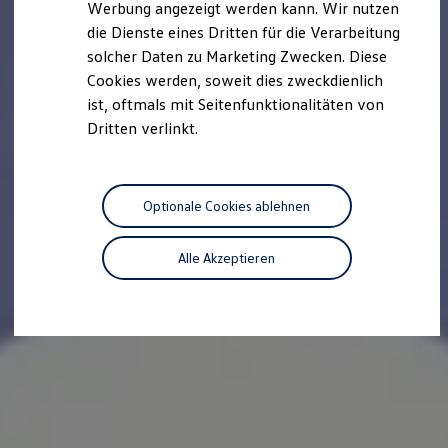
Werbung angezeigt werden kann. Wir nutzen
Autonomes Fahren
die Dienste eines Dritten für die Verarbeitung
Mehr zum ID. Buzz
Online Beratung
solcher Daten zu Marketing Zwecken. Diese
California Welt
Cookies werden, soweit dies zweckdienlich
California Club
ist, oftmals mit Seitenfunktionalitäten von
California Magazin & Ratgeber
Vanlife
Dritten verlinkt.
Ratgeber
Routen & Reisen
California Reisen & Erlebnisse
California App
Optionale Cookies ablehnen
California Lifestyle & Zubehör
Übernachten im California
Marke
Alle Akzeptieren
Unternehmen
Karriere
Karriere im Unternehmen
Karriere im Autohaus
Nachhaltigkeit
Kunden
Gesellschaft
Natur
Events
Rückblick VW Bus Festival 2023
75 Jahre Bulli Jubiläum