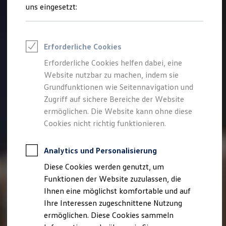
Rettungsdienste
uns eingesetzt:
ONE Business ID Vorteile
Fahrzeugsuche & Marktplatz
Fahrzeugsuche
Fahrzeuge online kaufen
Erforderliche Cookies
Digitaler Marktplatz
Kauf & Finanzierung
Erforderliche Cookies helfen dabei, eine
Online-Fahrzeugbewertung
Website nutzbar zu machen, indem sie
Aktionen & Angebote
E-Auto-Förderung
Grundfunktionen wie Seitennavigation und
Für Privatkunden
Zugriff auf sichere Bereiche der Website
Für Gewerbekunden
ermöglichen. Die Website kann ohne diese
Profi Paket
TopDeal
Cookies nicht richtig funktionieren.
Gebrauchtwagen
ProfiPartner für Gebrauchtwagen
Zertifizierte Gebrauchtwagen
Analytics und Personalisierung
Finanzierung
Diese Cookies werden genutzt, um
Für Privatkunden
Für Gewerbekunden
Funktionen der Website zuzulassen, die
Leasing
Ihnen eine möglichst komfortable und auf
Für Privatkunden
Ihre Interessen zugeschnittene Nutzung
Für Gewerbekunden
Versicherungen & Garantien
ermöglichen. Diese Cookies sammeln
Garantien