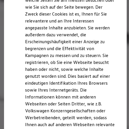
welche Seiten Sie am meisten besuchen oder
Digitales Bordbuch
wie Sie sich auf der Seite bewegen. Der
Fahrerassistenz- und Sicherheitssysteme
Zweck dieser Cookies ist es, Ihnen für Sie
Kontrollleuchten
Kurzfahrprofile und Ölverdünnung
relevantere und an Ihre Interessen
Batterieverordnung
angepasste Inhalte anzubieten. Sie werden
XTL-Dieselkraftstoff
außerdem dazu verwendet, die
Ersatzteile und Betriebsflüssigkeiten
Original Zubehör und Lifestyle Produkte
Erscheinungshäufigkeit einer Anzeige zu
myVolkswagen
begrenzen und die Effektivität von
myVolkswagen Business
Kampagnen zu messen und zu steuern. Sie
Elektrisch & Autonom
Elektro - & Hybridfahrzeuge
registrieren, ob Sie eine Webseite besucht
Unser Ansatz
haben oder nicht, sowie welche Inhalte
Klimafreundlicher Strom
genutzt worden sind. Dies basiert auf einer
Reichweite & Ladelösungen
Reichweitensimulator
eindeutigen Identifikation Ihres Browsers
Ladezeitensimulator
sowie Ihres Internetgeräts. Die
Ladelösungen für Privatkunden
Informationen können mit anderen
Ladelösungen für Gewerbekunden
Wallbox und Ladekabel
Webseiten oder Seiten Dritter, wie z.B.
Bidirektionales Laden
Volkswagen Konzerngesellschaften oder
Förderung & Kosten der Elektrofahrzeuge
Werbetreibenden, geteilt werden, sodass
Fördermöglichkeiten für Privatkunden
Fördermöglichkeiten für Gewerbekunden
Ihnen auch auf anderen Webseiten relevante
Kostensimulator