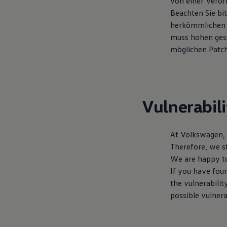
von einer Veröf
75 Jahre Bulli Jubiläum
Beachten Sie bit
Bulli Magazin
herkömmlichen B
Fahrzeugabholung ab Werk
muss hohen gese
möglichen Patch 
Vulnerabili
At
Volkswagen
,
Therefore, we st
We are happy to
If you have fou
the vulnerabilit
possible vulnera