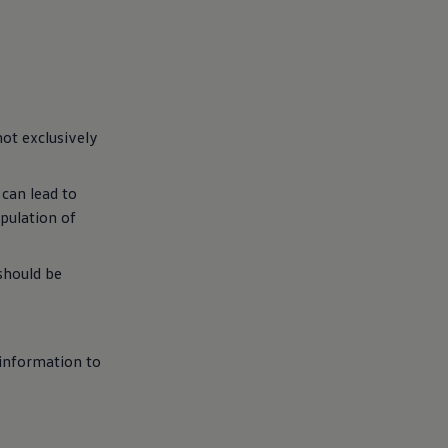
not exclusively
 can lead to
ipulation of
should be
information to