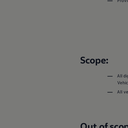
Provi
Scope:
All d
Vehicl
All v
Out of scop