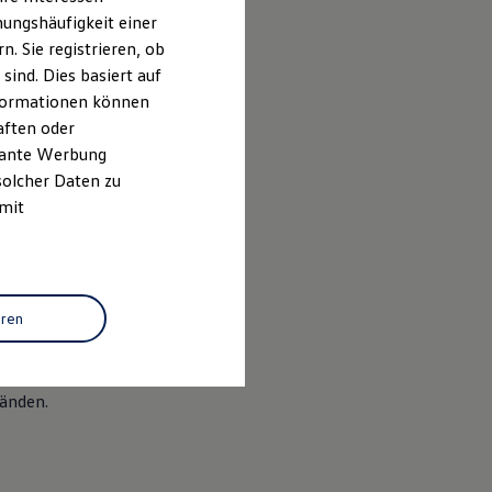
n schaden können
ungshäufigkeit einer
lation während
. Sie registrieren, ob
ind. Dies basiert auf
me sind zu
Informationen können
aften oder
evante Werbung
siehe unten
solcher Daten zu
 mit
uns
eren
 entdeckt wurde.
len und
änden.