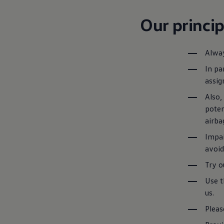
Our princip
Alway
In pa
assig
Also,
poten
airbag
Impai
avoid
Try o
Use t
us.
Pleas