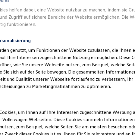
okies
legen wir großen Wert auf die Sicherheit unserer digitalen Diens
kies helfen dabei, eine Website nutzbar zu machen, indem sie G
bestrebt relevante Security-Schwachstellen zu identifizieren und
und Zugriff auf sichere Bereiche der Website ermöglichen. Die W
 diesem Zusammenhang nehmen wir Hinweise gerne entgegen.
tig funktionieren.
e auf eine Schwachstelle entdeckt haben, teilen Sie uns diese bi
stelle mit Ihrer Hilfe bearbeiten können. Nach Eingang der Meld
rsonalisierung
wir die empfangenen Hinweise auf mögliche Schwachstellen im 
rden genutzt, um Funktionen der Website zuzulassen, die Ihnen e
auf Ihre Interessen zugeschnittene Nutzung ermöglichen. Diese
über, wie Sie unsere Webseite nutzen, zum Beispiel, welche Sei
 Sie sich auf der Seite bewegen. Die gesammelten Informationen
eit und Qualität unserer Webseite fortlaufend zu verbessern, Ihr
zipien:
scheidungen zu Marketingmaßnahmen zu optimieren.
gen Sie stets die jeweils geltenden, gesetzlichen Bestimmungen.
Cookies, um Ihnen auf Ihre Interessen zugeschnittene Werbung a
en Sie insbesondere auf keine Daten (personenbezogen/nicht-p
r Volkswagen Webseiten. Diese Cookies sammeln Informationen 
ie nicht ausschließlich Ihnen zugeordnet sind bzw. ohne eine vorh
utzen, zum Beispiel, welche Seiten Sie am meisten besuchen oder
mmung eingeholt zu haben.
r Zweck dieser Cookies ist es, Ihnen für Sie relevantere und an I