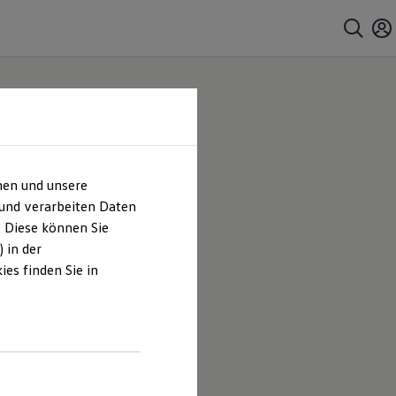
hen und unsere
swagen
 und verarbeiten Daten
. Diese können Sie
 in der
es finden Sie in