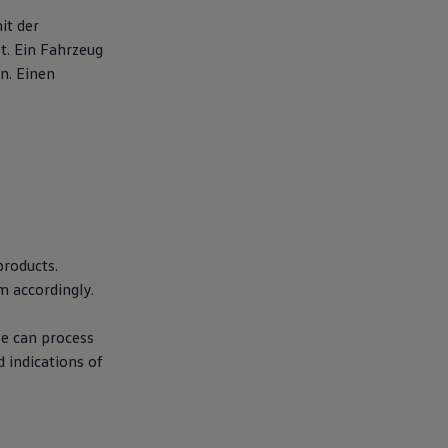
it der
t. Ein Fahrzeug
n. Einen
products.
m accordingly.
we can process
d indications of