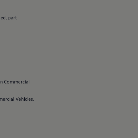
ed, part
en
Commercial
rcial Vehicles.