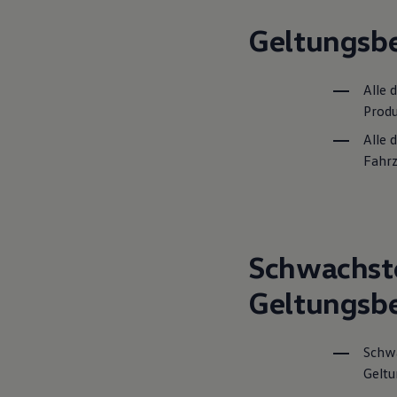
Hilfreiches für Besitzer
Digitales Bordbuch
Geltungsbe
Fahrerassistenz- und Sicherheitssysteme
Kontrollleuchten
Kurzfahrprofile und Ölverdünnung
Alle 
Batterieverordnung
XTL-Dieselkraftstoff
Produ
Ersatzteile und Betriebsflüssigkeiten
Original Zubehör und Lifestyle Produkte
Alle 
myVolkswagen
Fahrz
myVolkswagen Business
Elektrisch & Autonom
Elektro - & Hybridfahrzeuge
Unser Ansatz
Klimafreundlicher Strom
Reichweite & Ladelösungen
Schwachste
Reichweitensimulator
Ladezeitensimulator
Geltungsbe
Ladelösungen für Privatkunden
Ladelösungen für Gewerbekunden
Wallbox und Ladekabel
Bidirektionales Laden
Schw
Förderung & Kosten der Elektrofahrzeuge
Geltu
Fördermöglichkeiten für Privatkunden
Fördermöglichkeiten für Gewerbekunden