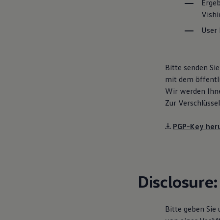
Ergeb
Kostensimulator
Vishi
Autonomes Fahren
Mehr zum ID. Buzz
User 
Online Beratung
California Welt
California Club
California Magazin & Ratgeber
Bitte senden Sie
Vanlife
Ratgeber
mit dem öffentli
Routen & Reisen
Wir werden Ihn
California Reisen & Erlebnisse
Zur Verschlüsse
California App
California Lifestyle & Zubehör
Übernachten im California
PGP-Key her
Marke
Unternehmen
Karriere
Karriere im Unternehmen
Karriere im Autohaus
Nachhaltigkeit
Disclosure:
Kunden
Gesellschaft
Natur
Bitte geben Sie 
Events
Rückblick VW Bus Festival 2023