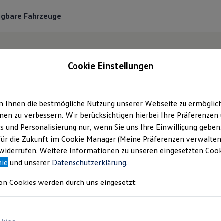
ügbare Fahrzeuge
Cookie Einstellungen
m Ihnen die bestmögliche Nutzung unserer Webseite zu ermöglic
t Cyber Security
Volk
en zu verbessern. Wir berücksichtigen hierbei Ihre Präferenzen
cs und Personalisierung nur, wenn Sie uns Ihre Einwilligung geben
für die Zukunft im Cookie Manager (Meine Präferenzen verwalten)
iderrufen. Weitere Informationen zu unseren eingesetzten Cooki
nie
und unserer
Datenschutzerklärung
.
on Cookies werden durch uns eingesetzt:
ty Reporting Policy