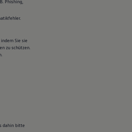
 B.
Phishing,
tikfehler.
, indem Sie sie
en zu schützen.
n.
s dahin bitte