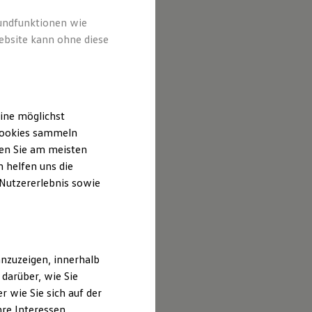
te und Produkte.
rundfunktionen wie
 entsprechend zu
ebsite kann ohne diese
tte mit, damit
ung, untersuchen
Rahmen unserer
ine möglichst
 Cookies sammeln
ten Sie am meisten
 helfen uns die
 Nutzererlebnis sowie
nzuzeigen, innerhalb
ersonenbezogen)
darüber, wie Sie
erige
 wie Sie sich auf der
hre Interessen