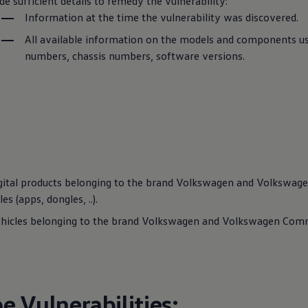
de sufficient details to remedy the vulnerability:
Information at the time the vulnerability was discovered.
All available information on the models and components us
numbers, chassis numbers, software versions.
igital products belonging to the brand
Volkswagen
and
Volkswag
es (apps, dongles, ..).
ehicles belonging to the brand
Volkswagen
and
Volkswagen
Comme
e Vulnerabilities: