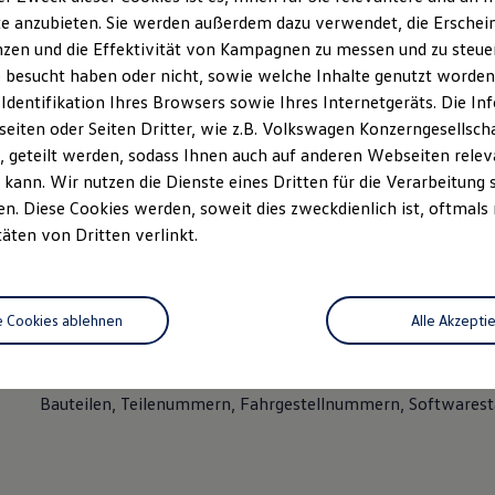
n Sie außerdem keine Aktivitäten durch, die Ihnen oder andere
e anzubieten. Sie werden außerdem dazu verwendet, die Erschein
zu potentiell gefährlichen Situationen führen können
(
z. B.
Manipu
zen und die Effektivität von Kampagnen zu messen und zu steuern
ahrt, Manipulation von Airbags, etc.).
 besucht haben oder nicht, sowie welche Inhalte genutzt worden s
trächtigungen der User Experience sowie eine Störung der Syste
 Identifikation Ihres Browsers sowie Ihres Internetgeräts. Die 
eiden.
iten oder Seiten Dritter, wie z.B. Volkswagen Konzerngesellsch
 geteilt werden, sodass Ihnen auch auf anderen Webseiten rel
n Sie Tests und Recherchen nur innerhalb des Geltungsbereichs (
kann. Wir nutzen die Dienste eines Dritten für die Verarbeitung 
ngsbereich) durch.
. Diese Cookies werden, soweit dies zweckdienlich ist, oftmals
enden Sie den unten ausgewiesenen Kommunikationskanal, um 
täten von Dritten verlinkt.
chstelleninformationen zu melden.
n Sie uns die Information bitte in Englisch oder auf Deutsch zu.
 Sie ausreichend Details zum Nachstellen der Schwachstelle an:
e Cookies ablehnen
Alle Akzepti
Informationen zu dem Zeitpunkt, zu dem die Schwachstelle
Alle verfügbaren Informationen zu den verwendeten Model
Bauteilen, Teilenummern, Fahrgestellnummern, Softwarest