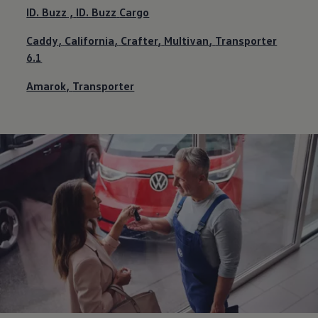
ID. Buzz
,
ID. Buzz
Cargo
Caddy
,
California
,
Crafter
,
Multivan
,
Transporter
6.1
Amarok
,
Transporter