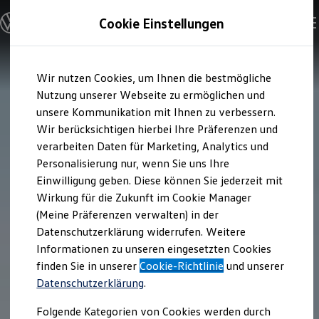
Modelle & Konfigurator
Cookie Einstellungen
Nutzfahrzeuge
Nutzfahrzeugkategorien entdecken
Modelle konfigurieren
Konfiguration laden
Zum
Zum
Modelle vergleichen
Wir nutzen Cookies, um Ihnen die bestmögliche
Hauptinhalt
Footer
Vorgängermodelle und Oldtimer
springen
springen
Nutzung unserer Webseite zu ermöglichen und
Vorgängermodelle
Oldtimer
unsere Kommunikation mit Ihnen zu verbessern.
Bulli Historie
Wir berücksichtigen hierbei Ihre Präferenzen und
Branchenlösungen & Gewerbekunden
verarbeiten Daten für Marketing, Analytics und
Umbaulösungen und Hersteller finden
Auf- und Umbauten entdecken & konfigurieren
Personalisierung nur, wenn Sie uns Ihre
Groß- und Sonderkunden
Einwilligung geben. Diese können Sie jederzeit mit
Großkunden
Wirkung für die Zukunft im Cookie Manager
Kommunen & Behörden
Journalisten
(Meine Präferenzen verwalten) in der
Sportvereine
Datenschutzerklärung widerrufen. Weitere
Branchenlösungen
Informationen zu unseren eingesetzten Cookies
Bau & Handwerk
Gewerbliche Personenbeförderung
finden Sie in unserer
Cookie-Richtlinie
und unserer
Service & mobile Werkstätten
Datenschutzerklärung
.
Kurier, Logistik & Handel
Menschen mit Behinderung
Folgende Kategorien von Cookies werden durch
Kühlfahrzeuge