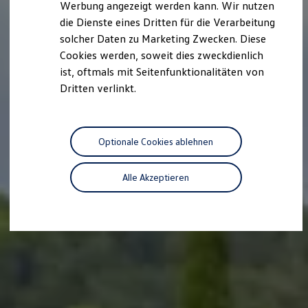
Werbung angezeigt werden kann. Wir nutzen
Kostensimulator
die Dienste eines Dritten für die Verarbeitung
Autonomes Fahren
Mehr zum ID. Buzz
solcher Daten zu Marketing Zwecken. Diese
Online Beratung
Cookies werden, soweit dies zweckdienlich
California Welt
ist, oftmals mit Seitenfunktionalitäten von
California Club
California Magazin & Ratgeber
Dritten verlinkt.
Vanlife
Ratgeber
Routen & Reisen
California Reisen & Erlebnisse
Optionale Cookies ablehnen
California App
California Lifestyle & Zubehör
Übernachten im California
Alle Akzeptieren
Marke
Unternehmen
Karriere
Karriere im Unternehmen
Karriere im Autohaus
Nachhaltigkeit
Kunden
Gesellschaft
Natur
Events
Rückblick VW Bus Festival 2023