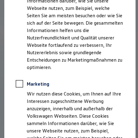
Informationen darüber, wie Sie unsere
Garantien
Webseite nutzen, zum Beispiel, welche
Kfz-Versicherung für Nutzfahrzeuge
Restschuldversicherung
Seiten Sie am meisten besuchen oder wie Sie
Wartungsverträge
sich auf der Seite bewegen. Die gesammelten
Besitzer & Service
Informationen helfen uns die
Reparatur & Service
Sommer-Special
Nutzerfreundlichkeit und Qualität unserer
Reparatur, Pflege & Inspektion
Webseite fortlaufend zu verbessern, Ihr
Servicetermin anfragen
Nutzererlebnis sowie grundlegende
Service-Vorteile bei Volkswagen Nutzfahrzeuge
ServicePlus
Entscheidungen zu Marketingmaßnahmen zu
Economy Service
optimieren.
Räder & Reifen Service
Ersatzfahrzeuge
Notdienst und Pannenhilfe
Marketing
Software, Konnektivität & Apps
California App
Wir nutzen diese Cookies, um Ihnen auf Ihre
VW Connect für Ihren ID. Buzz
Interessen zugeschnittene Werbung
VW Connect für Ihren Transporter/Caravelle
anzuzeigen, innerhalb und außerhalb der
VW Connect für Ihren Amarok
VW Connect für andere Modelle
Volkswagen Webseiten. Diese Cookies
Connect Pro
sammeln Informationen darüber, wie Sie
Fleet Interface Data
unsere Webseite nutzen, zum Beispiel,
Multistop Pathfinder
Übersicht Software Updates