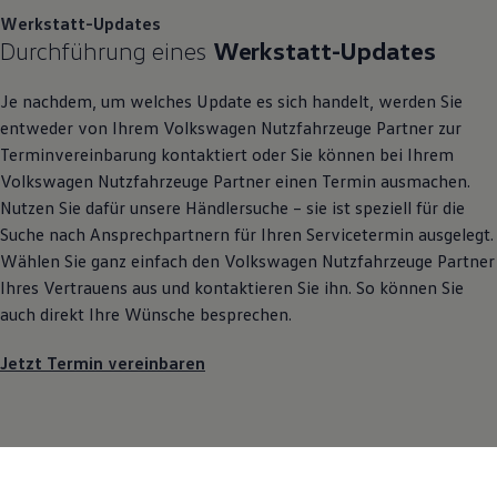
Werkstatt-Updates
Durchführung eines
Werkstatt-Updates
Je nachdem, um welches Update es sich handelt, werden Sie
entweder von Ihrem
Volkswagen
Nutzfahrzeuge
Partner zur
Terminvereinbarung kontaktiert oder Sie können bei Ihrem
Volkswagen
Nutzfahrzeuge
Partner einen Termin ausmachen.
Nutzen Sie dafür unsere Händlersuche – sie ist speziell für die
Suche nach Ansprechpartnern für Ihren Servicetermin ausgelegt.
Wählen Sie ganz einfach den
Volkswagen
Nutzfahrzeuge
Partner
Ihres Vertrauens aus und kontaktieren Sie ihn. So können Sie
auch direkt Ihre Wünsche besprechen.
Jetzt Termin vereinbaren