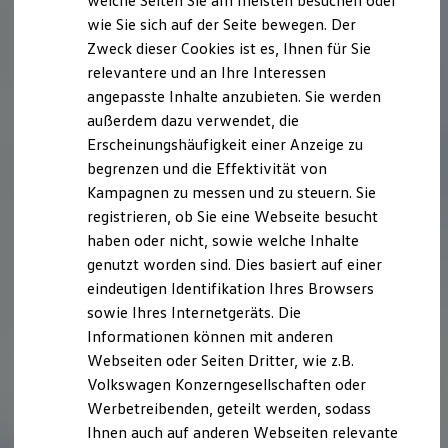
welche Seiten Sie am meisten besuchen oder
Hilfreiches für Besitzer
wie Sie sich auf der Seite bewegen. Der
Digitales Bordbuch
Zweck dieser Cookies ist es, Ihnen für Sie
Fahrerassistenz- und Sicherheitssysteme
Kontrollleuchten
relevantere und an Ihre Interessen
Kurzfahrprofile und Ölverdünnung
angepasste Inhalte anzubieten. Sie werden
Batterieverordnung
außerdem dazu verwendet, die
XTL-Dieselkraftstoff
Ersatzteile und Betriebsflüssigkeiten
Erscheinungshäufigkeit einer Anzeige zu
Original Zubehör und Lifestyle Produkte
begrenzen und die Effektivität von
myVolkswagen
Kampagnen zu messen und zu steuern. Sie
myVolkswagen Business
Elektrisch & Autonom
registrieren, ob Sie eine Webseite besucht
Elektro - & Hybridfahrzeuge
haben oder nicht, sowie welche Inhalte
Unser Ansatz
genutzt worden sind. Dies basiert auf einer
Klimafreundlicher Strom
Reichweite & Ladelösungen
eindeutigen Identifikation Ihres Browsers
Reichweitensimulator
sowie Ihres Internetgeräts. Die
Ladezeitensimulator
Informationen können mit anderen
Ladelösungen für Privatkunden
Ladelösungen für Gewerbekunden
Webseiten oder Seiten Dritter, wie z.B.
Wallbox und Ladekabel
Volkswagen Konzerngesellschaften oder
Bidirektionales Laden
Werbetreibenden, geteilt werden, sodass
Förderung & Kosten der Elektrofahrzeuge
Fördermöglichkeiten für Privatkunden
Ihnen auch auf anderen Webseiten relevante
Fördermöglichkeiten für Gewerbekunden