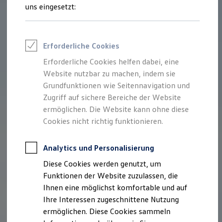
Feuerwehr
uns eingesetzt:
Rettungsdienste
ONE Business ID Vorteile
Fahrzeugsuche & Marktplatz
Fahrzeugsuche
Erforderliche Cookies
Fahrzeuge online kaufen
Digitaler Marktplatz
Erforderliche Cookies helfen dabei, eine
Kauf & Finanzierung
Website nutzbar zu machen, indem sie
Online-Fahrzeugbewertung
Aktionen & Angebote
Grundfunktionen wie Seitennavigation und
E-Auto-Förderung
Zugriff auf sichere Bereiche der Website
Für Privatkunden
ermöglichen. Die Website kann ohne diese
Für Gewerbekunden
Profi Paket
Cookies nicht richtig funktionieren.
TopDeal
Gebrauchtwagen
ProfiPartner für Gebrauchtwagen
Analytics und Personalisierung
Zertifizierte Gebrauchtwagen
Diese Cookies werden genutzt, um
Finanzierung
Für Privatkunden
Funktionen der Website zuzulassen, die
Für Gewerbekunden
Ihnen eine möglichst komfortable und auf
Leasing
Ihre Interessen zugeschnittene Nutzung
Für Privatkunden
Für Gewerbekunden
ermöglichen. Diese Cookies sammeln
Versicherungen & Garantien