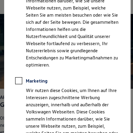
Informationen darüber, wie Sie unsere
Kfz-Versicherung für Nutzfahrzeuge
Webseite nutzen, zum Beispiel, welche
Restschuldversicherung
Wartungsverträge
Seiten Sie am meisten besuchen oder wie Sie
Besitzer & Service
sich auf der Seite bewegen. Die gesammelten
Reparatur & Service
Informationen helfen uns die
Sommer-Special
Reparatur, Pflege & Inspektion
Nutzerfreundlichkeit und Qualität unserer
Servicetermin anfragen
Webseite fortlaufend zu verbessern, Ihr
Service-Vorteile bei Volkswagen Nutzfahrzeuge
Nutzererlebnis sowie grundlegende
ServicePlus
Economy Service
Entscheidungen zu Marketingmaßnahmen zu
Räder & Reifen Service
optimieren.
Ersatzfahrzeuge
Notdienst und Pannenhilfe
Software, Konnektivität & Apps
Marketing
California App
VW Connect für Ihren ID. Buzz
Wir nutzen diese Cookies, um Ihnen auf Ihre
VW Connect für Ihren Transporter/Caravelle
Aktionen und Angebote für Gewerbekunden
Interessen zugeschnittene Werbung
VW Connect für Ihren Amarok
Gewerbekunden
aufgepasst
anzuzeigen, innerhalb und außerhalb der
VW Connect für andere Modelle
Connect Pro
Volkswagen Webseiten. Diese Cookies
Fleet Interface Data
Ob für ein Fahrzeug oder gleich für die ganze Flotte – in unseren
sammeln Informationen darüber, wie Sie
Multistop Pathfinder
neuen Vorteilsangeboten für Gewerbekunden ist auch für Sie
unsere Webseite nutzen, zum Beispiel,
Übersicht Software Updates
Hilfreiches für Besitzer
etwas dabei. Stöbern Sie in unseren aktuellen Aktionen und