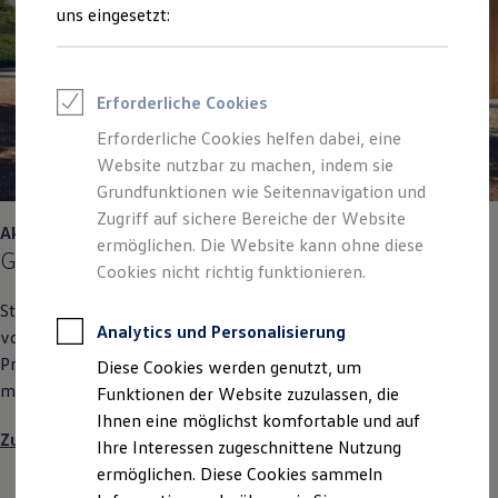
Rettungsdienste
uns eingesetzt:
ONE Business ID Vorteile
Fahrzeugsuche & Marktplatz
Fahrzeugsuche
Fahrzeuge online kaufen
Erforderliche Cookies
Digitaler Marktplatz
Kauf & Finanzierung
Erforderliche Cookies helfen dabei, eine
Online-Fahrzeugbewertung
Website nutzbar zu machen, indem sie
Aktionen & Angebote
E-Auto-Förderung
Grundfunktionen wie Seitennavigation und
Für Privatkunden
Zugriff auf sichere Bereiche der Website
Für Gewerbekunden
Aktionen und Angebote für Privatkunden
ermöglichen. Die Website kann ohne diese
Profi Paket
Gesucht, gefunden,
geleast
TopDeal
Cookies nicht richtig funktionieren.
Gebrauchtwagen
Stöbern Sie in unseren aktuellen Aktionen und profitieren Sie
ProfiPartner für Gebrauchtwagen
Zertifizierte Gebrauchtwagen
Analytics und Personalisierung
von attraktiven Leasingraten oder Angeboten speziell für
Finanzierung
Privatkunden. Damit Sie möglichst günstig und komfortabel
Diese Cookies werden genutzt, um
Für Privatkunden
mobil sind.
Für Gewerbekunden
Funktionen der Website zuzulassen, die
Leasing
Ihnen eine möglichst komfortable und auf
Für Privatkunden
Zu den Aktionen und Angeboten für Privatkunden
Ihre Interessen zugeschnittene Nutzung
Für Gewerbekunden
Versicherungen & Garantien
ermöglichen. Diese Cookies sammeln
Garantien