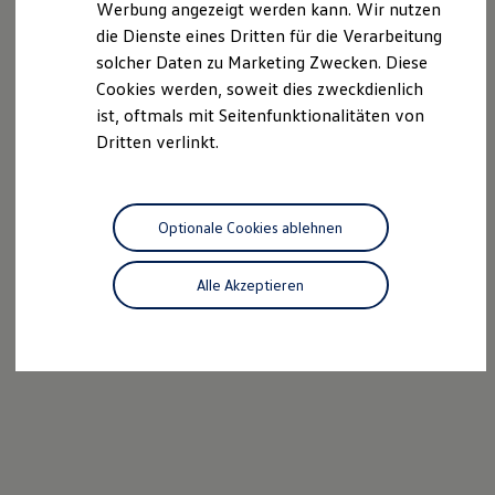
Werbung angezeigt werden kann. Wir nutzen
Autonomes Fahren
die Dienste eines Dritten für die Verarbeitung
Mehr zum ID. Buzz
Online Beratung
solcher Daten zu Marketing Zwecken. Diese
California Welt
Cookies werden, soweit dies zweckdienlich
California Club
ist, oftmals mit Seitenfunktionalitäten von
California Magazin & Ratgeber
Vanlife
Dritten verlinkt.
Ratgeber
Routen & Reisen
California Reisen & Erlebnisse
California App
Optionale Cookies ablehnen
California Lifestyle & Zubehör
Übernachten im California
Marke
Alle Akzeptieren
Unternehmen
Karriere
Karriere im Unternehmen
Karriere im Autohaus
Nachhaltigkeit
Kunden
Gesellschaft
Natur
Events
Rückblick VW Bus Festival 2023
75 Jahre Bulli Jubiläum