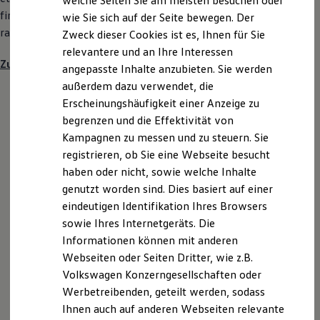
welche Seiten Sie am meisten besuchen oder
Digitales Bordbuch
finden Sie attraktive Leasing- oder Finanzierungsraten,
wie Sie sich auf der Seite bewegen. Der
Fahrerassistenz- und Sicherheitssysteme
rabattierte Umbauten, Aktionsprämien und vieles Mehr.
Zweck dieser Cookies ist es, Ihnen für Sie
Kontrollleuchten
Kurzfahrprofile und Ölverdünnung
relevantere und an Ihre Interessen
Batterieverordnung
Zu den Aktionen und Angeboten für Gewerbekunden
angepasste Inhalte anzubieten. Sie werden
XTL-Dieselkraftstoff
außerdem dazu verwendet, die
Ersatzteile und Betriebsflüssigkeiten
Original Zubehör und Lifestyle Produkte
Erscheinungshäufigkeit einer Anzeige zu
myVolkswagen
begrenzen und die Effektivität von
myVolkswagen Business
Kampagnen zu messen und zu steuern. Sie
Elektrisch & Autonom
Elektro - & Hybridfahrzeuge
registrieren, ob Sie eine Webseite besucht
Unser Ansatz
haben oder nicht, sowie welche Inhalte
Klimafreundlicher Strom
genutzt worden sind. Dies basiert auf einer
Reichweite & Ladelösungen
Reichweitensimulator
eindeutigen Identifikation Ihres Browsers
Ladezeitensimulator
sowie Ihres Internetgeräts. Die
Ladelösungen für Privatkunden
Informationen können mit anderen
Ladelösungen für Gewerbekunden
Wallbox und Ladekabel
Webseiten oder Seiten Dritter, wie z.B.
Bidirektionales Laden
Volkswagen Konzerngesellschaften oder
Förderung & Kosten der Elektrofahrzeuge
Werbetreibenden, geteilt werden, sodass
Fördermöglichkeiten für Privatkunden
Fördermöglichkeiten für Gewerbekunden
Ihnen auch auf anderen Webseiten relevante
Kostensimulator