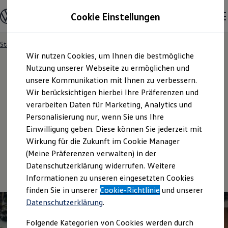
Modelle & Konfigurator
Cookie Einstellungen
Nutzfahrzeuge
Nutzfahrzeugkategorien entdecken
Modelle konfigurieren
Konfiguration laden
Startseite
Kauf & Finanzierung
Aktionen & Angebote
Zum
Zum
Modelle vergleichen
Wir nutzen Cookies, um Ihnen die bestmögliche
Hauptinhalt
Footer
Vorgängermodelle und Oldtimer
springen
springen
Nutzung unserer Webseite zu ermöglichen und
Vorgängermodelle
Oldtimer
unsere Kommunikation mit Ihnen zu verbessern.
Bulli Historie
Wir berücksichtigen hierbei Ihre Präferenzen und
Aktionen und
Branchenlösungen & Gewerbekunden
verarbeiten Daten für Marketing, Analytics und
Umbaulösungen und Hersteller finden
Auf- und Umbauten entdecken & konfigurieren
Personalisierung nur, wenn Sie uns Ihre
Angebote
Groß- und Sonderkunden
Einwilligung geben. Diese können Sie jederzeit mit
Großkunden
Wirkung für die Zukunft im Cookie Manager
Kommunen & Behörden
Journalisten
(Meine Präferenzen verwalten) in der
Sportvereine
Datenschutzerklärung widerrufen. Weitere
Branchenlösungen
Informationen zu unseren eingesetzten Cookies
Bau & Handwerk
Gewerbliche Personenbeförderung
finden Sie in unserer
Cookie-Richtlinie
und unserer
Service & mobile Werkstätten
Datenschutzerklärung
.
Kurier, Logistik & Handel
Kühlfahrzeuge
Folgende Kategorien von Cookies werden durch
Feuerwehr