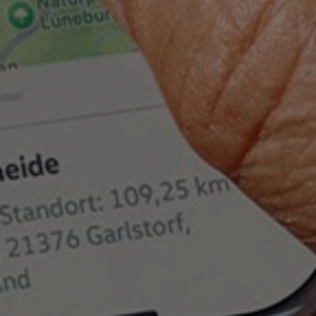
Bulli Magazin
Fahrzeugabholung ab Werk
Uptime