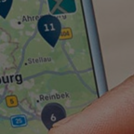
Digitales Bordbuch
Fahrerassistenz- und Sicherheitssysteme
Kontrollleuchten
Kurzfahrprofile und Ölverdünnung
Batterieverordnung
XTL-Dieselkraftstoff
Ersatzteile und Betriebsflüssigkeiten
Original Zubehör und Lifestyle Produkte
myVolkswagen
myVolkswagen Business
Elektrisch & Autonom
Elektro - & Hybridfahrzeuge
Unser Ansatz
Klimafreundlicher Strom
Reichweite & Ladelösungen
Reichweitensimulator
Ladezeitensimulator
Ladelösungen für Privatkunden
Ladelösungen für Gewerbekunden
Wallbox und Ladekabel
Bidirektionales Laden
Förderung & Kosten der Elektrofahrzeuge
Fördermöglichkeiten für Privatkunden
Fördermöglichkeiten für Gewerbekunden
Kostensimulator