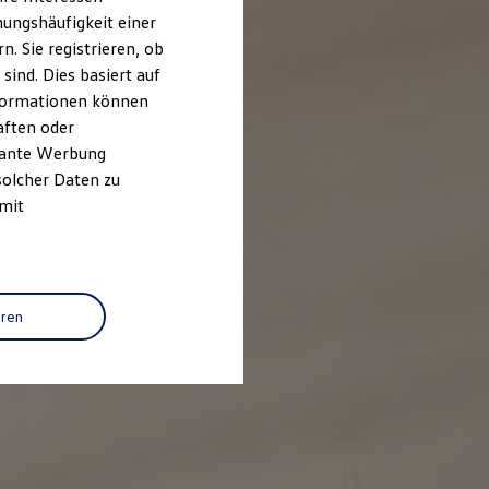
ungshäufigkeit einer
. Sie registrieren, ob
ind. Dies basiert auf
Informationen können
aften oder
evante Werbung
solcher Daten zu
 mit
eren