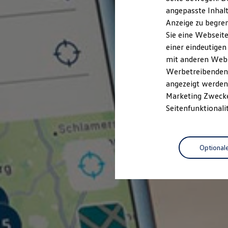
Kfz-Versicherung für Nutzfahrzeuge
angepasste Inhalt
Restschuldversicherung
Anzeige zu begren
Wartungsverträge
Besitzer & Service
Sie eine Webseite
Reparatur & Service
einer eindeutigen
Sommer-Special
mit anderen Webse
Reparatur, Pflege & Inspektion
Servicetermin anfragen
Werbetreibenden,
Service-Vorteile bei Volkswagen Nutzfahrzeuge
angezeigt werden 
ServicePlus
Marketing Zwecken
Economy Service
Räder & Reifen Service
Seitenfunktionali
Ersatzfahrzeuge
Notdienst und Pannenhilfe
Software, Konnektivität & Apps
California App
Optional
VW Connect für Ihren ID. Buzz
VW Connect für Ihren Transporter/Caravelle
VW Connect für Ihren Amarok
VW Connect für andere Modelle
Connect Pro
Fleet Interface Data
Multistop Pathfinder
Übersicht Software Updates
Hilfreiches für Besitzer