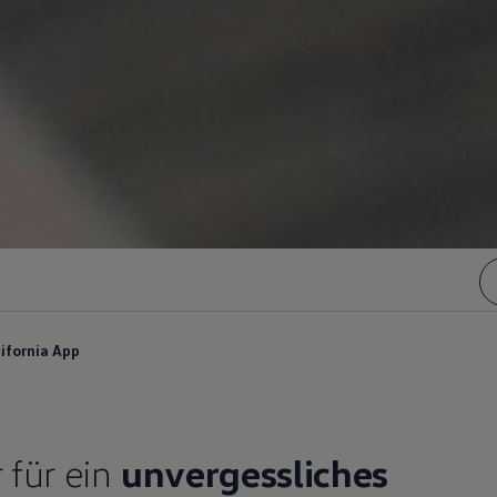
lifornia App
r für ein
unvergessliches