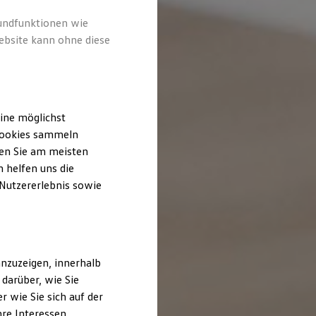
rundfunktionen wie
ebsite kann ohne diese
ine möglichst
 Cookies sammeln
ten Sie am meisten
 helfen uns die
 Nutzererlebnis sowie
nzuzeigen, innerhalb
darüber, wie Sie
 wie Sie sich auf der
hre Interessen