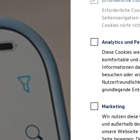
Erforderliche Co
Rettungsdienste
ONE Business ID Vorteile
Erforderliche Coo
Fahrzeugsuche & Marktplatz
Seitennavigation 
Fahrzeugsuche
Cookies nicht rich
Fahrzeuge online kaufen
Digitaler Marktplatz
Kauf & Finanzierung
Analytics und Pe
Online-Fahrzeugbewertung
Aktionen & Angebote
Diese Cookies we
E-Auto-Förderung
Für Privatkunden
komfortable und 
Für Gewerbekunden
Informationen dar
Profi Paket
besuchen oder wie
TopDeal
Gebrauchtwagen
Nutzerfreundlichk
ProfiPartner für Gebrauchtwagen
grundlegende Ent
Zertifizierte Gebrauchtwagen
Finanzierung
Für Privatkunden
Marketing
Für Gewerbekunden
Leasing
Wir nutzen diese 
Für Privatkunden
und außerhalb de
Für Gewerbekunden
unsere Webseite n
Versicherungen & Garantien
Garantien
Seite bewegen. De