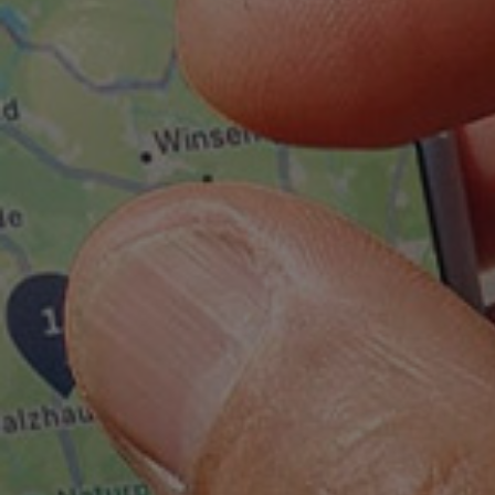
Autonomes Fahren
Mehr zum ID. Buzz
Online Beratung
California Welt
California Club
California Magazin & Ratgeber
Vanlife
Ratgeber
Routen & Reisen
California Reisen & Erlebnisse
California App
California Lifestyle & Zubehör
Übernachten im California
Marke
Unternehmen
Karriere
Karriere im Unternehmen
Karriere im Autohaus
Nachhaltigkeit
Kunden
Gesellschaft
Natur
Events
Rückblick VW Bus Festival 2023
75 Jahre Bulli Jubiläum