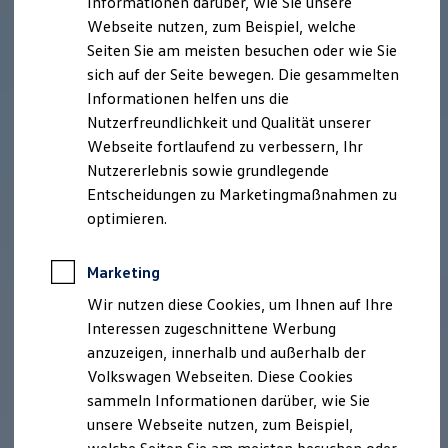
Informationen darüber, wie Sie unsere
Kfz-Versicherung für Nutzfahrzeuge
Webseite nutzen, zum Beispiel, welche
Restschuldversicherung
Wartungsverträge
Seiten Sie am meisten besuchen oder wie Sie
Besitzer & Service
sich auf der Seite bewegen. Die gesammelten
Reparatur & Service
Informationen helfen uns die
Sommer-Special
Reparatur, Pflege & Inspektion
Nutzerfreundlichkeit und Qualität unserer
Servicetermin anfragen
Webseite fortlaufend zu verbessern, Ihr
Service-Vorteile bei Volkswagen Nutzfahrzeuge
Nutzererlebnis sowie grundlegende
ServicePlus
Economy Service
Entscheidungen zu Marketingmaßnahmen zu
Räder & Reifen Service
optimieren.
Ersatzfahrzeuge
Notdienst und Pannenhilfe
Software, Konnektivität & Apps
Marketing
California App
VW Connect für Ihren ID. Buzz
Wir nutzen diese Cookies, um Ihnen auf Ihre
VW Connect für Ihren Transporter/Caravelle
Interessen zugeschnittene Werbung
VW Connect für Ihren Amarok
anzuzeigen, innerhalb und außerhalb der
VW Connect für andere Modelle
Connect Pro
Volkswagen Webseiten. Diese Cookies
Fleet Interface Data
sammeln Informationen darüber, wie Sie
Multistop Pathfinder
unsere Webseite nutzen, zum Beispiel,
Übersicht Software Updates
Hilfreiches für Besitzer