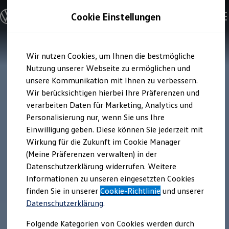
Modelle & Konfigurator
Cookie Einstellungen
Nutzfahrzeuge
Nutzfahrzeugkategorien entdecken
Modelle konfigurieren
Konfiguration laden
Zum
Zum
Modelle vergleichen
Wir nutzen Cookies, um Ihnen die bestmögliche
Hauptinhalt
Footer
Vorgängermodelle und Oldtimer
springen
springen
Nutzung unserer Webseite zu ermöglichen und
Vorgängermodelle
Oldtimer
unsere Kommunikation mit Ihnen zu verbessern.
Bulli Historie
Wir berücksichtigen hierbei Ihre Präferenzen und
Branchenlösungen & Gewerbekunden
verarbeiten Daten für Marketing, Analytics und
Umbaulösungen und Hersteller finden
Auf- und Umbauten entdecken & konfigurieren
Personalisierung nur, wenn Sie uns Ihre
Groß- und Sonderkunden
Einwilligung geben. Diese können Sie jederzeit mit
Großkunden
Wirkung für die Zukunft im Cookie Manager
Kommunen & Behörden
Journalisten
(Meine Präferenzen verwalten) in der
Sportvereine
Datenschutzerklärung widerrufen. Weitere
Branchenlösungen
Informationen zu unseren eingesetzten Cookies
Bau & Handwerk
Gewerbliche Personenbeförderung
finden Sie in unserer
Cookie-Richtlinie
und unserer
Service & mobile Werkstätten
Datenschutzerklärung
.
Kurier, Logistik & Handel
Kühlfahrzeuge
Folgende Kategorien von Cookies werden durch
Feuerwehr