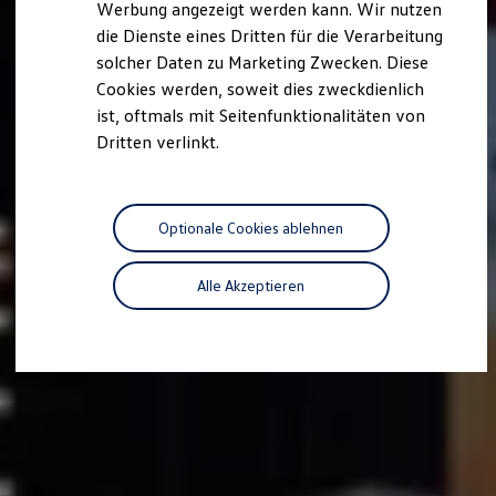
Werbung angezeigt werden kann. Wir nutzen
Autonomes Fahren
die Dienste eines Dritten für die Verarbeitung
Mehr zum ID. Buzz
Online Beratung
solcher Daten zu Marketing Zwecken. Diese
California Welt
Cookies werden, soweit dies zweckdienlich
California Club
ist, oftmals mit Seitenfunktionalitäten von
California Magazin & Ratgeber
Vanlife
Dritten verlinkt.
Ratgeber
Routen & Reisen
California Reisen & Erlebnisse
California App
Optionale Cookies ablehnen
California Lifestyle & Zubehör
Übernachten im California
Marke
Alle Akzeptieren
Unternehmen
Karriere
Karriere im Unternehmen
Karriere im Autohaus
Nachhaltigkeit
Kunden
Gesellschaft
Natur
Events
Rückblick VW Bus Festival 2023
75 Jahre Bulli Jubiläum