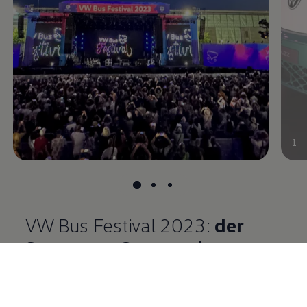
1
VW Bus Festival 2023:
der
Samstag – Stars und
Drohnen-Show
Squats, Yoga und Sit-ups: Der zweite, sehr