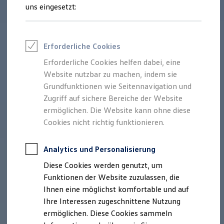
Rettungsdienste
uns eingesetzt:
ONE Business ID Vorteile
Fahrzeugsuche & Marktplatz
Fahrzeugsuche
Fahrzeuge online kaufen
Erforderliche Cookies
Digitaler Marktplatz
Kauf & Finanzierung
Erforderliche Cookies helfen dabei, eine
Online-Fahrzeugbewertung
Website nutzbar zu machen, indem sie
Aktionen & Angebote
E-Auto-Förderung
Grundfunktionen wie Seitennavigation und
Für Privatkunden
Zugriff auf sichere Bereiche der Website
Für Gewerbekunden
ermöglichen. Die Website kann ohne diese
Profi Paket
TopDeal
Cookies nicht richtig funktionieren.
Gebrauchtwagen
ProfiPartner für Gebrauchtwagen
Zertifizierte Gebrauchtwagen
Analytics und Personalisierung
Finanzierung
Diese Cookies werden genutzt, um
Für Privatkunden
Für Gewerbekunden
Funktionen der Website zuzulassen, die
Leasing
Ihnen eine möglichst komfortable und auf
Für Privatkunden
Ihre Interessen zugeschnittene Nutzung
Für Gewerbekunden
Versicherungen & Garantien
ermöglichen. Diese Cookies sammeln
Garantien