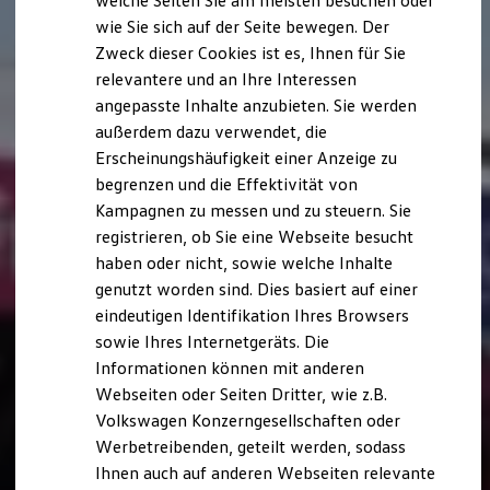
welche Seiten Sie am meisten besuchen oder
Digitales Bordbuch
wie Sie sich auf der Seite bewegen. Der
Fahrerassistenz- und Sicherheitssysteme
Zweck dieser Cookies ist es, Ihnen für Sie
Kontrollleuchten
Kurzfahrprofile und Ölverdünnung
relevantere und an Ihre Interessen
Batterieverordnung
angepasste Inhalte anzubieten. Sie werden
XTL-Dieselkraftstoff
außerdem dazu verwendet, die
Ersatzteile und Betriebsflüssigkeiten
Original Zubehör und Lifestyle Produkte
Erscheinungshäufigkeit einer Anzeige zu
myVolkswagen
begrenzen und die Effektivität von
myVolkswagen Business
Kampagnen zu messen und zu steuern. Sie
Elektrisch & Autonom
Elektro - & Hybridfahrzeuge
registrieren, ob Sie eine Webseite besucht
Unser Ansatz
haben oder nicht, sowie welche Inhalte
Klimafreundlicher Strom
genutzt worden sind. Dies basiert auf einer
Reichweite & Ladelösungen
Reichweitensimulator
eindeutigen Identifikation Ihres Browsers
Ladezeitensimulator
sowie Ihres Internetgeräts. Die
Ladelösungen für Privatkunden
Informationen können mit anderen
Ladelösungen für Gewerbekunden
Wallbox und Ladekabel
Webseiten oder Seiten Dritter, wie z.B.
Bidirektionales Laden
Volkswagen Konzerngesellschaften oder
Förderung & Kosten der Elektrofahrzeuge
Werbetreibenden, geteilt werden, sodass
Fördermöglichkeiten für Privatkunden
Fördermöglichkeiten für Gewerbekunden
Ihnen auch auf anderen Webseiten relevante
Kostensimulator