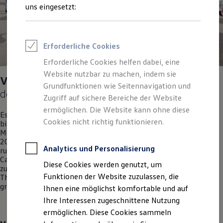
Feuerwehr
uns eingesetzt:
Rettungsdienste
ONE Business ID Vorteile
Fahrzeugsuche & Marktplatz
Fahrzeugsuche
Erforderliche Cookies
Fahrzeuge online kaufen
Digitaler Marktplatz
Erforderliche Cookies helfen dabei, eine
Kauf & Finanzierung
Website nutzbar zu machen, indem sie
Online-Fahrzeugbewertung
VW Bus Festival 2023
– drei Tage im Zeichen
Aktionen & Angebote
Grundfunktionen wie Seitennavigation und
des Bulli
E-Auto-Förderung
Zugriff auf sichere Bereiche der Website
Für Privatkunden
ermöglichen. Die Website kann ohne diese
Für Gewerbekunden
Es war das Highlight des Jahres für alle VW Bus Fans: Vom 23.
Profi Paket
Cookies nicht richtig funktionieren.
bis 25. Juni 2023 trafen sich mehr als 80.000 Gäste auf dem
TopDeal
Messegelände Hannover, um gemeinsam das VW Bus Festival
Gebrauchtwagen
2023 zu feiern. Die Parkflächen rund um das Gelände dienten
ProfiPartner für Gebrauchtwagen
Analytics und Personalisierung
rund 6.000 VW Bussen und 12.000 Übernachtungsgästen als
Zertifizierte Gebrauchtwagen
Campingplätze. Das Herz des Messegeländes verwandelte sich
Diese Cookies werden genutzt, um
Finanzierung
zur Festival-Plaza mit großer Bühne, drei verschiedenen
Für Privatkunden
Funktionen der Website zuzulassen, die
Themenpavillons und einem Riesenrad – insgesamt also drei
Für Gewerbekunden
grandiose Tage im Zeichen des Bulli.
Ihnen eine möglichst komfortable und auf
Leasing
Ihre Interessen zugeschnittene Nutzung
Für Privatkunden
Für Gewerbekunden
ermöglichen. Diese Cookies sammeln
Versicherungen & Garantien