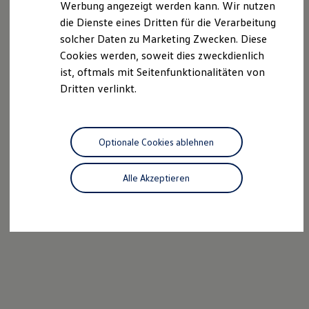
Werbung angezeigt werden kann. Wir nutzen
Kostensimulator
die Dienste eines Dritten für die Verarbeitung
Autonomes Fahren
Mehr zum ID. Buzz
solcher Daten zu Marketing Zwecken. Diese
Online Beratung
Cookies werden, soweit dies zweckdienlich
California Welt
ist, oftmals mit Seitenfunktionalitäten von
California Club
California Magazin & Ratgeber
Dritten verlinkt.
Vanlife
Ratgeber
Routen & Reisen
California Reisen & Erlebnisse
Optionale Cookies ablehnen
California App
California Lifestyle & Zubehör
Übernachten im California
Alle Akzeptieren
Marke
Unternehmen
Karriere
Karriere im Unternehmen
Karriere im Autohaus
Nachhaltigkeit
Kunden
Gesellschaft
Natur
Events
Rückblick VW Bus Festival 2023