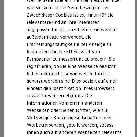
welche Seiten Sie am meisten besuchen oder
Hilfreiches für Besitzer
wie Sie sich auf der Seite bewegen. Der
Digitales Bordbuch
Zweck dieser Cookies ist es, Ihnen für Sie
Fahrerassistenz- und Sicherheitssysteme
Kontrollleuchten
relevantere und an Ihre Interessen
Kurzfahrprofile und Ölverdünnung
angepasste Inhalte anzubieten. Sie werden
Batterieverordnung
außerdem dazu verwendet, die
XTL-Dieselkraftstoff
Ersatzteile und Betriebsflüssigkeiten
Erscheinungshäufigkeit einer Anzeige zu
Original Zubehör und Lifestyle Produkte
begrenzen und die Effektivität von
myVolkswagen
Kampagnen zu messen und zu steuern. Sie
myVolkswagen Business
Elektrisch & Autonom
registrieren, ob Sie eine Webseite besucht
Elektro - & Hybridfahrzeuge
haben oder nicht, sowie welche Inhalte
Unser Ansatz
genutzt worden sind. Dies basiert auf einer
Klimafreundlicher Strom
Reichweite & Ladelösungen
eindeutigen Identifikation Ihres Browsers
Reichweitensimulator
sowie Ihres Internetgeräts. Die
Ladezeitensimulator
Informationen können mit anderen
Ladelösungen für Privatkunden
Ladelösungen für Gewerbekunden
Webseiten oder Seiten Dritter, wie z.B.
Wallbox und Ladekabel
Volkswagen Konzerngesellschaften oder
Bidirektionales Laden
Werbetreibenden, geteilt werden, sodass
Förderung & Kosten der Elektrofahrzeuge
Fördermöglichkeiten für Privatkunden
Ihnen auch auf anderen Webseiten relevante
Fördermöglichkeiten für Gewerbekunden