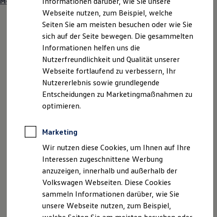
Mehr zu VW Bus Festival 2023 erfahren
Informationen darüber, wie Sie unsere
Garantien
Webseite nutzen, zum Beispiel, welche
Kfz-Versicherung für Nutzfahrzeuge
Restschuldversicherung
Seiten Sie am meisten besuchen oder wie Sie
Wartungsverträge
sich auf der Seite bewegen. Die gesammelten
Besitzer & Service
Informationen helfen uns die
Reparatur & Service
Sommer-Special
Nutzerfreundlichkeit und Qualität unserer
Reparatur, Pflege & Inspektion
Webseite fortlaufend zu verbessern, Ihr
Servicetermin anfragen
Nutzererlebnis sowie grundlegende
Service-Vorteile bei Volkswagen Nutzfahrzeuge
ServicePlus
Entscheidungen zu Marketingmaßnahmen zu
Economy Service
optimieren.
Räder & Reifen Service
Ersatzfahrzeuge
Notdienst und Pannenhilfe
Marketing
Software, Konnektivität & Apps
California App
Wir nutzen diese Cookies, um Ihnen auf Ihre
VW Connect für Ihren ID. Buzz
Interessen zugeschnittene Werbung
VW Connect für Ihren Transporter/Caravelle
anzuzeigen, innerhalb und außerhalb der
VW Connect für Ihren Amarok
VW Connect für andere Modelle
Volkswagen Webseiten. Diese Cookies
Connect Pro
sammeln Informationen darüber, wie Sie
Fleet Interface Data
unsere Webseite nutzen, zum Beispiel,
Multistop Pathfinder
Übersicht Software Updates