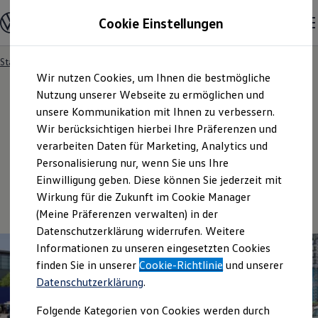
Modelle & Konfigurator
Cookie Einstellungen
Nutzfahrzeuge
Nutzfahrzeugkategorien entdecken
Modelle konfigurieren
Konfiguration laden
Startseite
Unternehmen
Events
Zum
Zum
Modelle vergleichen
Wir nutzen Cookies, um Ihnen die bestmögliche
Hauptinhalt
Footer
Vorgängermodelle und Oldtimer
springen
springen
Nutzung unserer Webseite zu ermöglichen und
Vorgängermodelle
Oldtimer
unsere Kommunikation mit Ihnen zu verbessern.
Bulli Historie
Wir berücksichtigen hierbei Ihre Präferenzen und
Events
Branchenlösungen & Gewerbekunden
verarbeiten Daten für Marketing, Analytics und
Umbaulösungen und Hersteller finden
Auf- und Umbauten entdecken & konfigurieren
Personalisierung nur, wenn Sie uns Ihre
Groß- und Sonderkunden
Einwilligung geben. Diese können Sie jederzeit mit
Großkunden
Wirkung für die Zukunft im Cookie Manager
Kommunen & Behörden
Journalisten
(Meine Präferenzen verwalten) in der
Sportvereine
Datenschutzerklärung widerrufen. Weitere
Branchenlösungen
Informationen zu unseren eingesetzten Cookies
Bau & Handwerk
Gewerbliche Personenbeförderung
finden Sie in unserer
Cookie-Richtlinie
und unserer
Service & mobile Werkstätten
Datenschutzerklärung
.
Kurier, Logistik & Handel
Menschen mit Behinderung
Folgende Kategorien von Cookies werden durch
Kühlfahrzeuge