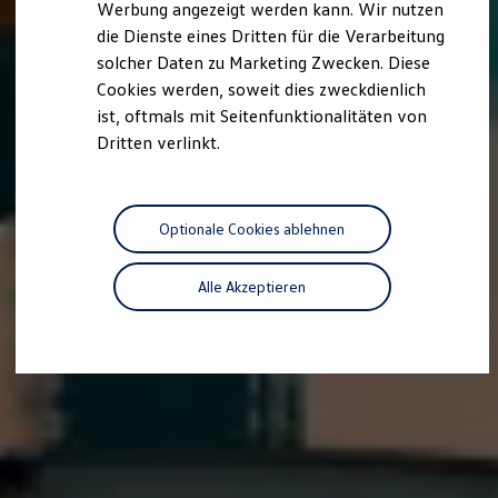
Werbung angezeigt werden kann. Wir nutzen
Autonomes Fahren
die Dienste eines Dritten für die Verarbeitung
Mehr zum ID. Buzz
Online Beratung
solcher Daten zu Marketing Zwecken. Diese
California Welt
Cookies werden, soweit dies zweckdienlich
California Club
ist, oftmals mit Seitenfunktionalitäten von
California Magazin & Ratgeber
Vanlife
Dritten verlinkt.
Ratgeber
Routen & Reisen
California Reisen & Erlebnisse
California App
Optionale Cookies ablehnen
California Lifestyle & Zubehör
Übernachten im California
Marke
Alle Akzeptieren
Unternehmen
Karriere
Karriere im Unternehmen
Karriere im Autohaus
Nachhaltigkeit
Kunden
Gesellschaft
Natur
Events
Rückblick VW Bus Festival 2023
75 Jahre Bulli Jubiläum