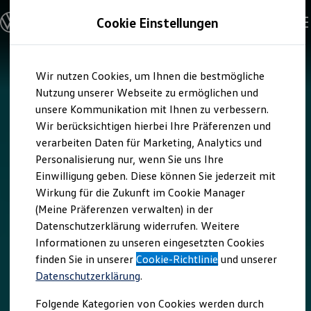
Modelle & Konfigurator
Cookie Einstellungen
Nutzfahrzeuge
Nutzfahrzeugkategorien entdecken
Modelle konfigurieren
Konfiguration laden
Zum
Zum
Modelle vergleichen
Wir nutzen Cookies, um Ihnen die bestmögliche
Hauptinhalt
Footer
Vorgängermodelle und Oldtimer
springen
springen
Nutzung unserer Webseite zu ermöglichen und
Vorgängermodelle
Oldtimer
unsere Kommunikation mit Ihnen zu verbessern.
Bulli Historie
Wir berücksichtigen hierbei Ihre Präferenzen und
Branchenlösungen & Gewerbekunden
verarbeiten Daten für Marketing, Analytics und
Umbaulösungen und Hersteller finden
Auf- und Umbauten entdecken & konfigurieren
Personalisierung nur, wenn Sie uns Ihre
Groß- und Sonderkunden
Einwilligung geben. Diese können Sie jederzeit mit
Großkunden
Wirkung für die Zukunft im Cookie Manager
Kommunen & Behörden
Journalisten
(Meine Präferenzen verwalten) in der
Sportvereine
Datenschutzerklärung widerrufen. Weitere
Branchenlösungen
Informationen zu unseren eingesetzten Cookies
Bau & Handwerk
Gewerbliche Personenbeförderung
finden Sie in unserer
Cookie-Richtlinie
und unserer
Service & mobile Werkstätten
Datenschutzerklärung
.
Kurier, Logistik & Handel
Kühlfahrzeuge
Folgende Kategorien von Cookies werden durch
Feuerwehr