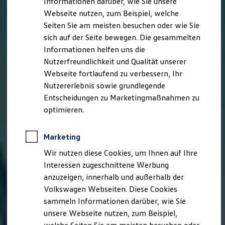
Informationen darüber, wie Sie unsere
Kfz-Versicherung für Nutzfahrzeuge
Webseite nutzen, zum Beispiel, welche
Restschuldversicherung
Wartungsverträge
Seiten Sie am meisten besuchen oder wie Sie
Besitzer & Service
sich auf der Seite bewegen. Die gesammelten
Reparatur & Service
Informationen helfen uns die
Sommer-Special
Reparatur, Pflege & Inspektion
Nutzerfreundlichkeit und Qualität unserer
Servicetermin anfragen
Webseite fortlaufend zu verbessern, Ihr
Service-Vorteile bei Volkswagen Nutzfahrzeuge
Nutzererlebnis sowie grundlegende
ServicePlus
Economy Service
Entscheidungen zu Marketingmaßnahmen zu
Räder & Reifen Service
optimieren.
Ersatzfahrzeuge
Notdienst und Pannenhilfe
Software, Konnektivität & Apps
Marketing
California App
VW Connect für Ihren ID. Buzz
Wir nutzen diese Cookies, um Ihnen auf Ihre
VW Connect für Ihren Transporter/Caravelle
Interessen zugeschnittene Werbung
VW Connect für Ihren Amarok
anzuzeigen, innerhalb und außerhalb der
VW Connect für andere Modelle
Connect Pro
Volkswagen Webseiten. Diese Cookies
Fleet Interface Data
sammeln Informationen darüber, wie Sie
Multistop Pathfinder
unsere Webseite nutzen, zum Beispiel,
Übersicht Software Updates
Hilfreiches für Besitzer