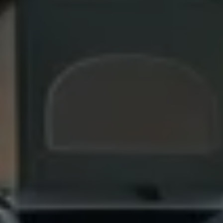
Bulli Magazin
Fahrzeugabholung ab Werk
Uptime