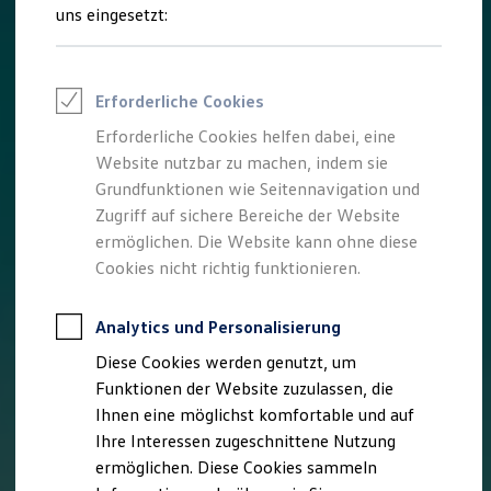
Rettungsdienste
uns eingesetzt:
ONE Business ID Vorteile
Fahrzeugsuche & Marktplatz
Fahrzeugsuche
Fahrzeuge online kaufen
Erforderliche Cookies
Digitaler Marktplatz
Kauf & Finanzierung
Erforderliche Cookies helfen dabei, eine
Online-Fahrzeugbewertung
Website nutzbar zu machen, indem sie
Aktionen & Angebote
E-Auto-Förderung
Grundfunktionen wie Seitennavigation und
Für Privatkunden
Zugriff auf sichere Bereiche der Website
Für Gewerbekunden
ermöglichen. Die Website kann ohne diese
Profi Paket
TopDeal
Cookies nicht richtig funktionieren.
Gebrauchtwagen
ProfiPartner für Gebrauchtwagen
Zertifizierte Gebrauchtwagen
Analytics und Personalisierung
Finanzierung
Diese Cookies werden genutzt, um
Für Privatkunden
Für Gewerbekunden
Funktionen der Website zuzulassen, die
Leasing
Ihnen eine möglichst komfortable und auf
Für Privatkunden
Ihre Interessen zugeschnittene Nutzung
Für Gewerbekunden
Versicherungen & Garantien
ermöglichen. Diese Cookies sammeln
Garantien