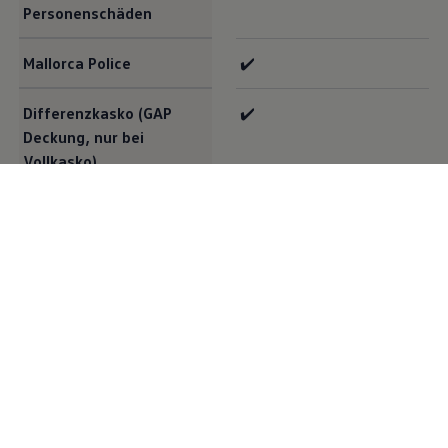
Personenschäden
Mallorca Police
✔️
Differenzkasko (GAP
✔️
Deckung, nur bei
Vollkasko)
Eigenschaden
–
Deckung, zum
Beispiel an der
Garage
Mögliche
Schutzbrief Mobilität,
Zusatzbausteine
Rabattschutz