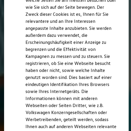
welche Seiten Sie am meisten besuchen oder
Digitales Bordbuch
wie Sie sich auf der Seite bewegen. Der
Fahrerassistenz- und Sicherheitssysteme
Zweck dieser Cookies ist es, Ihnen für Sie
Kontrollleuchten
Kurzfahrprofile und Ölverdünnung
relevantere und an Ihre Interessen
Batterieverordnung
angepasste Inhalte anzubieten. Sie werden
XTL-Dieselkraftstoff
außerdem dazu verwendet, die
Ersatzteile und Betriebsflüssigkeiten
Original Zubehör und Lifestyle Produkte
Erscheinungshäufigkeit einer Anzeige zu
myVolkswagen
begrenzen und die Effektivität von
myVolkswagen Business
Kampagnen zu messen und zu steuern. Sie
Elektrisch & Autonom
Elektro - & Hybridfahrzeuge
registrieren, ob Sie eine Webseite besucht
Unser Ansatz
haben oder nicht, sowie welche Inhalte
Klimafreundlicher Strom
genutzt worden sind. Dies basiert auf einer
Reichweite & Ladelösungen
Reichweitensimulator
eindeutigen Identifikation Ihres Browsers
Ladezeitensimulator
sowie Ihres Internetgeräts. Die
Ladelösungen für Privatkunden
Informationen können mit anderen
Ladelösungen für Gewerbekunden
Wallbox und Ladekabel
Webseiten oder Seiten Dritter, wie z.B.
Bidirektionales Laden
Volkswagen Konzerngesellschaften oder
Förderung & Kosten der Elektrofahrzeuge
Werbetreibenden, geteilt werden, sodass
Fördermöglichkeiten für Privatkunden
Fördermöglichkeiten für Gewerbekunden
Ihnen auch auf anderen Webseiten relevante
Kostensimulator