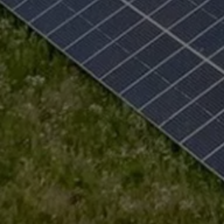
Autonomes Fahren
Mehr zum ID. Buzz
Online Beratung
California Welt
California Club
California Magazin & Ratgeber
Vanlife
Ratgeber
Routen & Reisen
California Reisen & Erlebnisse
California App
California Lifestyle & Zubehör
Übernachten im California
Marke
Unternehmen
Karriere
Karriere im Unternehmen
Karriere im Autohaus
Nachhaltigkeit
Kunden
Gesellschaft
Natur
Events
Rückblick VW Bus Festival 2023
75 Jahre Bulli Jubiläum