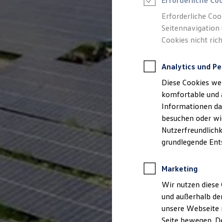
Erforderliche Co
Rettungsdienste
ONE Business ID Vorteile
Erforderliche Coo
Fahrzeugsuche & Marktplatz
Seitennavigation 
Fahrzeugsuche
Cookies nicht rich
Fahrzeuge online kaufen
Digitaler Marktplatz
Kauf & Finanzierung
Analytics und Pe
Online-Fahrzeugbewertung
Aktionen & Angebote
Diese Cookies we
E-Auto-Förderung
Für Privatkunden
komfortable und 
Für Gewerbekunden
Informationen dar
Profi Paket
besuchen oder wie
TopDeal
Gebrauchtwagen
Nutzerfreundlichk
ProfiPartner für Gebrauchtwagen
grundlegende Ent
Zertifizierte Gebrauchtwagen
Finanzierung
Für Privatkunden
Marketing
Für Gewerbekunden
Leasing
Wir nutzen diese 
Für Privatkunden
und außerhalb de
Für Gewerbekunden
unsere Webseite n
Versicherungen & Garantien
Garantien
Seite bewegen. De