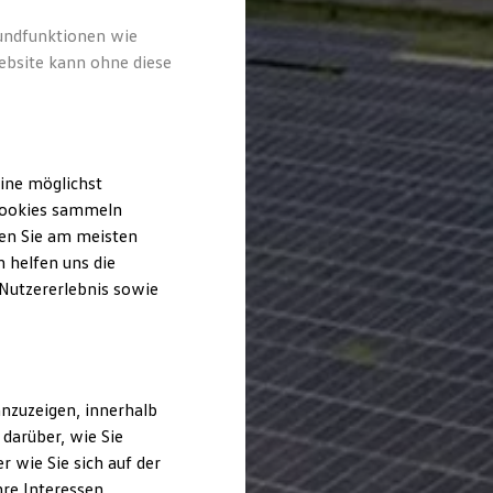
rundfunktionen wie
ebsite kann ohne diese
ine möglichst
 Cookies sammeln
ten Sie am meisten
 helfen uns die
 Nutzererlebnis sowie
nzuzeigen, innerhalb
darüber, wie Sie
 wie Sie sich auf der
hre Interessen