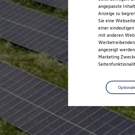
Kfz-Versicherung für Nutzfahrzeuge
angepasste Inhalt
Restschuldversicherung
Anzeige zu begren
Wartungsverträge
Besitzer & Service
Sie eine Webseite
Reparatur & Service
einer eindeutigen
Sommer-Special
mit anderen Webse
Reparatur, Pflege & Inspektion
Servicetermin anfragen
Werbetreibenden,
Service-Vorteile bei Volkswagen Nutzfahrzeuge
angezeigt werden 
ServicePlus
Marketing Zwecken
Economy Service
Räder & Reifen Service
Seitenfunktionali
Ersatzfahrzeuge
Notdienst und Pannenhilfe
Software, Konnektivität & Apps
California App
Optional
VW Connect für Ihren ID. Buzz
VW Connect für Ihren Transporter/Caravelle
VW Connect für Ihren Amarok
VW Connect für andere Modelle
Connect Pro
Fleet Interface Data
Multistop Pathfinder
Übersicht Software Updates
Hilfreiches für Besitzer