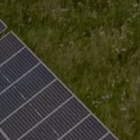
Bulli Magazin
Fahrzeugabholung ab Werk
Uptime