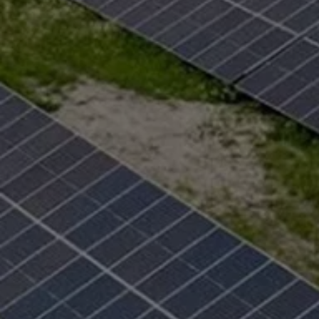
Digitales Bordbuch
Fahrerassistenz- und Sicherheitssysteme
Kontrollleuchten
Kurzfahrprofile und Ölverdünnung
Batterieverordnung
XTL-Dieselkraftstoff
Ersatzteile und Betriebsflüssigkeiten
Original Zubehör und Lifestyle Produkte
myVolkswagen
myVolkswagen Business
Elektrisch & Autonom
Elektro - & Hybridfahrzeuge
Unser Ansatz
Klimafreundlicher Strom
Reichweite & Ladelösungen
Reichweitensimulator
Ladezeitensimulator
Ladelösungen für Privatkunden
Ladelösungen für Gewerbekunden
Wallbox und Ladekabel
Bidirektionales Laden
Förderung & Kosten der Elektrofahrzeuge
Fördermöglichkeiten für Privatkunden
Fördermöglichkeiten für Gewerbekunden
Kostensimulator