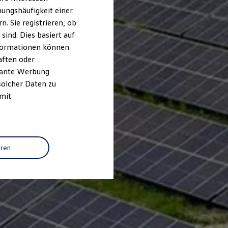
ungshäufigkeit einer
. Sie registrieren, ob
ind. Dies basiert auf
Informationen können
aften oder
evante Werbung
solcher Daten zu
 mit
eren