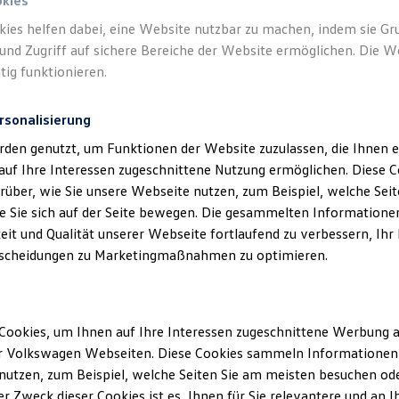
okies
kies helfen dabei, eine Website nutzbar zu machen, indem sie G
Der
Cal
und Zugriff auf sichere Bereiche der Website ermöglichen. Die W
Mehr
tig funktionieren.
Der
Cali
rsonalisierung
von
Vo
Auflage
rden genutzt, um Funktionen der Website zuzulassen, die Ihnen e
neues I
auf Ihre Interessen zugeschnittene Nutzung ermöglichen. Diese
Californ
über, wie Sie unsere Webseite nutzen, zum Beispiel, welche Sei
innovat
 Sie sich auf der Seite bewegen. Die gesammelten Informationen
auf ein 
eit und Qualität unserer Webseite fortlaufend zu verbessern, Ihr
scheidungen zu Marketingmaßnahmen zu optimieren.
Mehr zu
Cookies, um Ihnen auf Ihre Interessen zugeschnittene Werbung a
r Volkswagen Webseiten. Diese Cookies sammeln Informationen 
utzen, zum Beispiel, welche Seiten Sie am meisten besuchen oder
r Zweck dieser Cookies ist es, Ihnen für Sie relevantere und an I