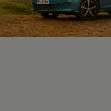
Kostensimulator
Autonomes Fahren
Mehr zum ID. Buzz
Online Beratung
California Welt
California Club
1
California Magazin & Ratgeber
Vanlife
Ratgeber
Routen & Reisen
California Reisen & Erlebnisse
California App
California Lifestyle & Zubehör
Übernachten im California
Marke
Unternehmen
Karriere
Karriere im Unternehmen
Karriere im Autohaus
Nachhaltigkeit
Kunden
Gesellschaft
Natur
Events
Rückblick VW Bus Festival 2023