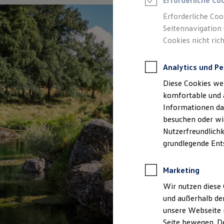
Erforderliche Co
Feuerwehr
Rettungsdienste
Erforderliche Coo
ONE Business ID Vorteile
Seitennavigation 
Fahrzeugsuche & Marktplatz
Cookies nicht rich
Fahrzeugsuche
Fahrzeuge online kaufen
Digitaler Marktplatz
Analytics und Pe
Kauf & Finanzierung
Online-Fahrzeugbewertung
Diese Cookies we
Aktionen & Angebote
E-Auto-Förderung
komfortable und 
Für Privatkunden
Informationen dar
Für Gewerbekunden
besuchen oder wie
Profi Paket
TopDeal
Nutzerfreundlichk
Gebrauchtwagen
grundlegende Ent
ProfiPartner für Gebrauchtwagen
Zertifizierte Gebrauchtwagen
Finanzierung
Marketing
Für Privatkunden
Für Gewerbekunden
Wir nutzen diese 
Leasing
und außerhalb de
Für Privatkunden
unsere Webseite n
Für Gewerbekunden
Versicherungen & Garantien
Seite bewegen. De