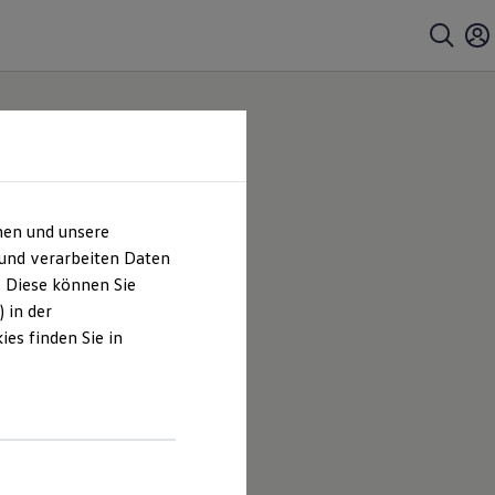
hen und unsere
lle von
 und verarbeiten Daten
. Diese können Sie
uge
 in der
es finden Sie in