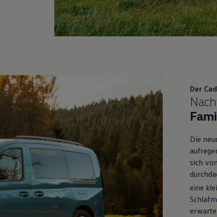
Der
Cad
Nach
Fami
Die neue
aufrege
sich vo
durchda
eine kl
Schlafmö
erwarten