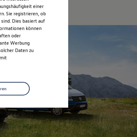
ungshäufigkeit einer
. Sie registrieren, ob
ind. Dies basiert auf
Informationen können
aften oder
evante Werbung
solcher Daten zu
 mit
eren