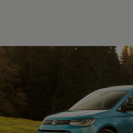
Hilfreiches für Besitzer
Digitales Bordbuch
Fahrerassistenz- und Sicherheitssysteme
Kontrollleuchten
Kurzfahrprofile und Ölverdünnung
Batterieverordnung
XTL-Dieselkraftstoff
Ersatzteile und Betriebsflüssigkeiten
Original Zubehör und Lifestyle Produkte
myVolkswagen
myVolkswagen Business
Elektrisch & Autonom
Elektro - & Hybridfahrzeuge
Unser Ansatz
Klimafreundlicher Strom
Reichweite & Ladelösungen
Reichweitensimulator
Ladezeitensimulator
Ladelösungen für Privatkunden
Ladelösungen für Gewerbekunden
Wallbox und Ladekabel
Bidirektionales Laden
Förderung & Kosten der Elektrofahrzeuge
Fördermöglichkeiten für Privatkunden
Fördermöglichkeiten für Gewerbekunden