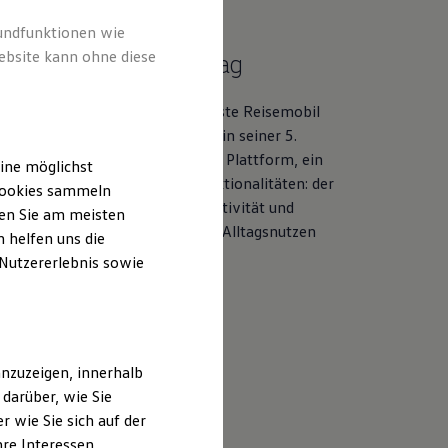
rundfunktionen wie
ifornia
ebsite kann ohne diese
 Camping,
mehr Alltag
fornia
. Das weltweit erfolgreichste Reisemobil
lkswagen
Nutzfahrzeuge
kommt in seiner 5.
. Innovative Konzepte, eine neue Plattform, ein
ine möglichst
nnenraumkonzept und neue Funktionalitäten: der
 Cookies sammeln
ia
hebt dank Flexibilität, Konnektivität und
ten Sie am meisten
iver Raumnutzung Camping wie Alltagsnutzen
 helfen uns die
neues Level.
 Nutzererlebnis sowie
m California erfahren
nzuzeigen, innerhalb
darüber, wie Sie
 wie Sie sich auf der
hre Interessen