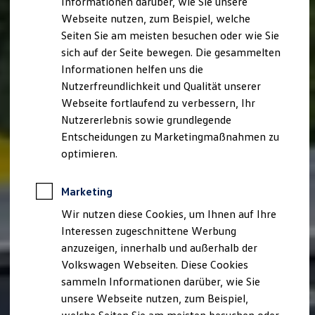
Informationen darüber, wie Sie unsere
Kfz-Versicherung für Nutzfahrzeuge
Webseite nutzen, zum Beispiel, welche
Restschuldversicherung
Wartungsverträge
Seiten Sie am meisten besuchen oder wie Sie
Besitzer & Service
sich auf der Seite bewegen. Die gesammelten
Reparatur & Service
Informationen helfen uns die
Sommer-Special
Reparatur, Pflege & Inspektion
Nutzerfreundlichkeit und Qualität unserer
Servicetermin anfragen
Webseite fortlaufend zu verbessern, Ihr
Service-Vorteile bei Volkswagen Nutzfahrzeuge
Nutzererlebnis sowie grundlegende
ServicePlus
Economy Service
Entscheidungen zu Marketingmaßnahmen zu
Räder & Reifen Service
optimieren.
Ersatzfahrzeuge
Notdienst und Pannenhilfe
Software, Konnektivität & Apps
Marketing
California App
VW Connect für Ihren ID. Buzz
Wir nutzen diese Cookies, um Ihnen auf Ihre
VW Connect für Ihren Transporter/Caravelle
Interessen zugeschnittene Werbung
VW Connect für Ihren Amarok
anzuzeigen, innerhalb und außerhalb der
VW Connect für andere Modelle
Connect Pro
Volkswagen Webseiten. Diese Cookies
Fleet Interface Data
sammeln Informationen darüber, wie Sie
Multistop Pathfinder
unsere Webseite nutzen, zum Beispiel,
Übersicht Software Updates
Hilfreiches für Besitzer