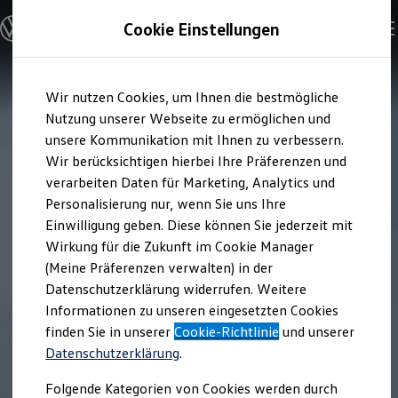
Modelle & Konfigurator
Cookie Einstellungen
Nutzfahrzeuge
Nutzfahrzeugkategorien entdecken
Modelle konfigurieren
Konfiguration laden
Zum
Zum
Modelle vergleichen
Wir nutzen Cookies, um Ihnen die bestmögliche
Hauptinhalt
Footer
Vorgängermodelle und Oldtimer
springen
springen
Nutzung unserer Webseite zu ermöglichen und
Vorgängermodelle
Oldtimer
unsere Kommunikation mit Ihnen zu verbessern.
Bulli Historie
Wir berücksichtigen hierbei Ihre Präferenzen und
Branchenlösungen & Gewerbekunden
verarbeiten Daten für Marketing, Analytics und
Umbaulösungen und Hersteller finden
Auf- und Umbauten entdecken & konfigurieren
Personalisierung nur, wenn Sie uns Ihre
Groß- und Sonderkunden
Einwilligung geben. Diese können Sie jederzeit mit
Großkunden
Wirkung für die Zukunft im Cookie Manager
Kommunen & Behörden
Journalisten
(Meine Präferenzen verwalten) in der
Sportvereine
Datenschutzerklärung widerrufen. Weitere
Branchenlösungen
Informationen zu unseren eingesetzten Cookies
Bau & Handwerk
Gewerbliche Personenbeförderung
finden Sie in unserer
Cookie-Richtlinie
und unserer
Service & mobile Werkstätten
Datenschutzerklärung
.
Kurier, Logistik & Handel
Kühlfahrzeuge
Folgende Kategorien von Cookies werden durch
Feuerwehr