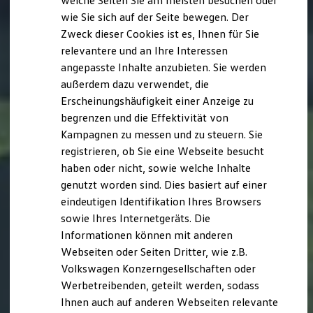
welche Seiten Sie am meisten besuchen oder
Digitales Bordbuch
wie Sie sich auf der Seite bewegen. Der
Fahrerassistenz- und Sicherheitssysteme
Zweck dieser Cookies ist es, Ihnen für Sie
Kontrollleuchten
Kurzfahrprofile und Ölverdünnung
relevantere und an Ihre Interessen
Batterieverordnung
angepasste Inhalte anzubieten. Sie werden
XTL-Dieselkraftstoff
außerdem dazu verwendet, die
Ersatzteile und Betriebsflüssigkeiten
Original Zubehör und Lifestyle Produkte
Erscheinungshäufigkeit einer Anzeige zu
myVolkswagen
begrenzen und die Effektivität von
myVolkswagen Business
Kampagnen zu messen und zu steuern. Sie
Elektrisch & Autonom
Elektro - & Hybridfahrzeuge
registrieren, ob Sie eine Webseite besucht
Unser Ansatz
haben oder nicht, sowie welche Inhalte
Klimafreundlicher Strom
genutzt worden sind. Dies basiert auf einer
Reichweite & Ladelösungen
Reichweitensimulator
eindeutigen Identifikation Ihres Browsers
Ladezeitensimulator
sowie Ihres Internetgeräts. Die
Ladelösungen für Privatkunden
Informationen können mit anderen
Ladelösungen für Gewerbekunden
Wallbox und Ladekabel
Webseiten oder Seiten Dritter, wie z.B.
Bidirektionales Laden
Volkswagen Konzerngesellschaften oder
Förderung & Kosten der Elektrofahrzeuge
Werbetreibenden, geteilt werden, sodass
Fördermöglichkeiten für Privatkunden
Fördermöglichkeiten für Gewerbekunden
Ihnen auch auf anderen Webseiten relevante
Kostensimulator