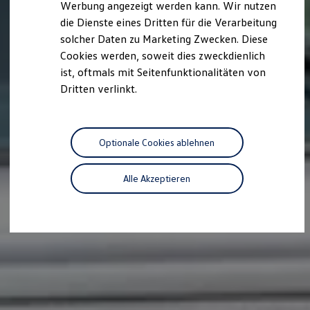
Werbung angezeigt werden kann. Wir nutzen
Autonomes Fahren
die Dienste eines Dritten für die Verarbeitung
Mehr zum ID. Buzz
Online Beratung
solcher Daten zu Marketing Zwecken. Diese
California Welt
Cookies werden, soweit dies zweckdienlich
California Club
ist, oftmals mit Seitenfunktionalitäten von
California Magazin & Ratgeber
Vanlife
Dritten verlinkt.
Ratgeber
Routen & Reisen
California Reisen & Erlebnisse
California App
Optionale Cookies ablehnen
California Lifestyle & Zubehör
Übernachten im California
Marke
Alle Akzeptieren
Unternehmen
Karriere
Karriere im Unternehmen
Karriere im Autohaus
Nachhaltigkeit
Kunden
Gesellschaft
Natur
Events
Rückblick VW Bus Festival 2023
75 Jahre Bulli Jubiläum