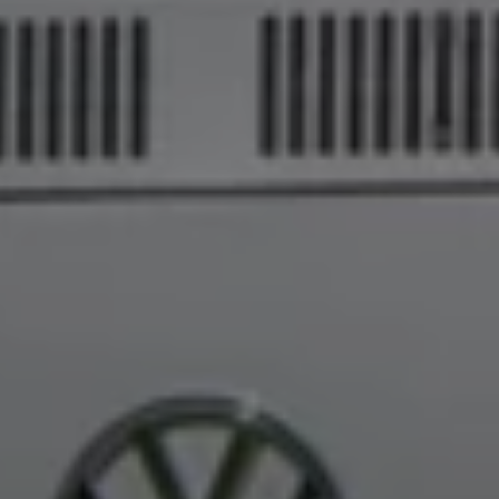
Bulli Magazin
Fahrzeugabholung ab Werk
Uptime