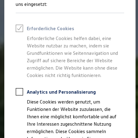
Rettungsdienste
uns eingesetzt:
ONE Business ID Vorteile
Fahrzeugsuche & Marktplatz
Fahrzeugsuche
Fahrzeuge online kaufen
Erforderliche Cookies
Digitaler Marktplatz
Kauf & Finanzierung
Erforderliche Cookies helfen dabei, eine
Online-Fahrzeugbewertung
Website nutzbar zu machen, indem sie
Aktionen & Angebote
E-Auto-Förderung
Grundfunktionen wie Seitennavigation und
Für Privatkunden
Zugriff auf sichere Bereiche der Website
Für Gewerbekunden
ermöglichen. Die Website kann ohne diese
Profi Paket
TopDeal
Cookies nicht richtig funktionieren.
Gebrauchtwagen
ProfiPartner für Gebrauchtwagen
Zertifizierte Gebrauchtwagen
Analytics und Personalisierung
Finanzierung
Diese Cookies werden genutzt, um
Für Privatkunden
Für Gewerbekunden
Funktionen der Website zuzulassen, die
Leasing
Ihnen eine möglichst komfortable und auf
Für Privatkunden
Ihre Interessen zugeschnittene Nutzung
Für Gewerbekunden
Versicherungen & Garantien
ermöglichen. Diese Cookies sammeln
Garantien