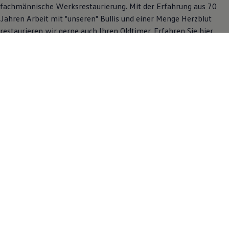
fachmännische Werksrestaurierung. Mit der Erfahrung aus 70
Jahren Arbeit mit "unseren" Bullis und einer Menge Herzblut
restaurieren wir gerne auch Ihren Oldtimer. Erfahren Sie hier
mehr über den hochinteressanten und arbeitsintensiven Prozess.
Mehr über die Werksrestaurierung erfahren