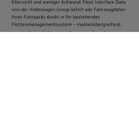
Übersicht und weniger Aufwand: Fleet Interface Data
von der
Volkswagen
Group liefert alle Fahrzeugdaten
Ihres Fuhrparks direkt in Ihr bestehendes
Flottenmanagementsystem – markenübergreifend
1
innerhalb des
Volkswagen
Konzerns
und ohne
zusätzliche Hardware. Sehen Sie Position,
Tankfüllstand, Wartungsstatus, Restreichweite und
Warnmeldungen Ihrer Fahrzeuge in Echtzeit ein. So
treffen Sie datenbasierte Entscheidungen, optimieren
Betriebskosten, planen Serviceintervalle
vorausschauend – und behalten alle relevanten
Informationen Ihrer Flotte bequem im Blick.
Alle Vorteile von Fleet Interface Data