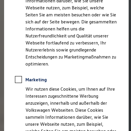
Informationen darüber, wie Sie unsere
Kfz-Versicherung für Nutzfahrzeuge
Webseite nutzen, zum Beispiel, welche
Restschuldversicherung
Wartungsverträge
Seiten Sie am meisten besuchen oder wie Sie
Besitzer & Service
sich auf der Seite bewegen. Die gesammelten
Reparatur & Service
Informationen helfen uns die
Sommer-Special
Reparatur, Pflege & Inspektion
Nutzerfreundlichkeit und Qualität unserer
Servicetermin anfragen
Webseite fortlaufend zu verbessern, Ihr
Service-Vorteile bei Volkswagen Nutzfahrzeuge
Nutzererlebnis sowie grundlegende
ServicePlus
Economy Service
Entscheidungen zu Marketingmaßnahmen zu
Räder & Reifen Service
optimieren.
Ersatzfahrzeuge
Notdienst und Pannenhilfe
Software, Konnektivität & Apps
Marketing
California App
VW Connect für Ihren ID. Buzz
Wir nutzen diese Cookies, um Ihnen auf Ihre
VW Connect für Ihren Transporter/Caravelle
Interessen zugeschnittene Werbung
VW Connect für Ihren Amarok
anzuzeigen, innerhalb und außerhalb der
VW Connect für andere Modelle
Connect Pro
Volkswagen Webseiten. Diese Cookies
Fleet Interface Data
sammeln Informationen darüber, wie Sie
Multistop Pathfinder
unsere Webseite nutzen, zum Beispiel,
Übersicht Software Updates
Hilfreiches für Besitzer