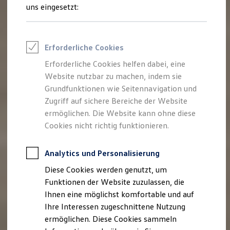
Rettungsdienste
uns eingesetzt:
ONE Business ID Vorteile
Fahrzeugsuche & Marktplatz
Fahrzeugsuche
Fahrzeuge online kaufen
Erforderliche Cookies
Digitaler Marktplatz
Kauf & Finanzierung
Erforderliche Cookies helfen dabei, eine
Online-Fahrzeugbewertung
Website nutzbar zu machen, indem sie
Aktionen & Angebote
E-Auto-Förderung
Grundfunktionen wie Seitennavigation und
Für Privatkunden
Zugriff auf sichere Bereiche der Website
Für Gewerbekunden
ermöglichen. Die Website kann ohne diese
Profi Paket
TopDeal
Cookies nicht richtig funktionieren.
Gebrauchtwagen
ProfiPartner für Gebrauchtwagen
Zertifizierte Gebrauchtwagen
Analytics und Personalisierung
Finanzierung
Diese Cookies werden genutzt, um
Für Privatkunden
Für Gewerbekunden
Funktionen der Website zuzulassen, die
Leasing
Ihnen eine möglichst komfortable und auf
Für Privatkunden
Ihre Interessen zugeschnittene Nutzung
Für Gewerbekunden
Versicherungen & Garantien
ermöglichen. Diese Cookies sammeln
Garantien