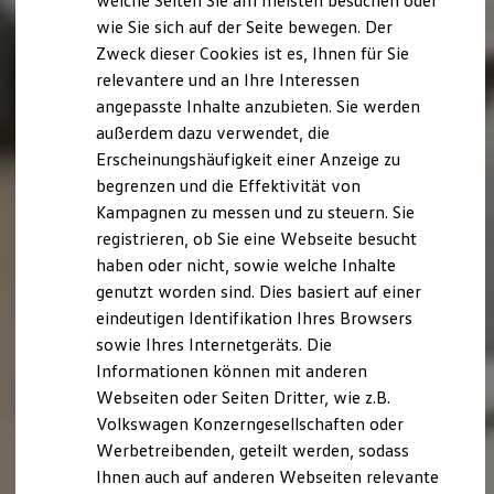
welche Seiten Sie am meisten besuchen oder
Digitales Bordbuch
wie Sie sich auf der Seite bewegen. Der
Fahrerassistenz- und Sicherheitssysteme
Zweck dieser Cookies ist es, Ihnen für Sie
Kontrollleuchten
Kurzfahrprofile und Ölverdünnung
relevantere und an Ihre Interessen
Batterieverordnung
angepasste Inhalte anzubieten. Sie werden
XTL-Dieselkraftstoff
außerdem dazu verwendet, die
Ersatzteile und Betriebsflüssigkeiten
Original Zubehör und Lifestyle Produkte
Erscheinungshäufigkeit einer Anzeige zu
myVolkswagen
begrenzen und die Effektivität von
myVolkswagen Business
Kampagnen zu messen und zu steuern. Sie
Elektrisch & Autonom
Elektro - & Hybridfahrzeuge
registrieren, ob Sie eine Webseite besucht
Unser Ansatz
haben oder nicht, sowie welche Inhalte
Klimafreundlicher Strom
genutzt worden sind. Dies basiert auf einer
Reichweite & Ladelösungen
Reichweitensimulator
eindeutigen Identifikation Ihres Browsers
Ladezeitensimulator
sowie Ihres Internetgeräts. Die
Ladelösungen für Privatkunden
Informationen können mit anderen
Ladelösungen für Gewerbekunden
Wallbox und Ladekabel
Webseiten oder Seiten Dritter, wie z.B.
Bidirektionales Laden
Volkswagen Konzerngesellschaften oder
Förderung & Kosten der Elektrofahrzeuge
Werbetreibenden, geteilt werden, sodass
Fördermöglichkeiten für Privatkunden
Fördermöglichkeiten für Gewerbekunden
Ihnen auch auf anderen Webseiten relevante
Kostensimulator