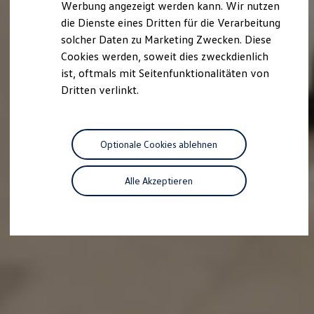
Werbung angezeigt werden kann. Wir nutzen
Autonomes Fahren
die Dienste eines Dritten für die Verarbeitung
Mehr zum ID. Buzz
Online Beratung
solcher Daten zu Marketing Zwecken. Diese
California Welt
Cookies werden, soweit dies zweckdienlich
California Club
ist, oftmals mit Seitenfunktionalitäten von
California Magazin & Ratgeber
Vanlife
Dritten verlinkt.
Ratgeber
Routen & Reisen
California Reisen & Erlebnisse
California App
Optionale Cookies ablehnen
California Lifestyle & Zubehör
Übernachten im California
Marke
Alle Akzeptieren
Unternehmen
Karriere
Karriere im Unternehmen
Karriere im Autohaus
Nachhaltigkeit
Kunden
Gesellschaft
Natur
Events
Rückblick VW Bus Festival 2023
75 Jahre Bulli Jubiläum