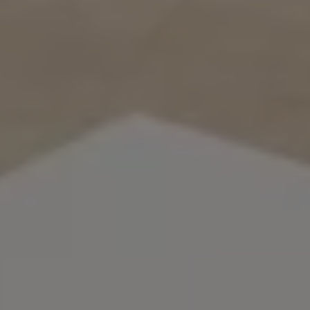
Bulli Magazin
Fahrzeugabholung ab Werk
Uptime