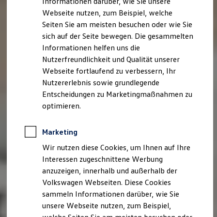
Informationen darüber, wie Sie unsere
Kfz-Versicherung für Nutzfahrzeuge
Webseite nutzen, zum Beispiel, welche
Restschuldversicherung
Wartungsverträge
Seiten Sie am meisten besuchen oder wie Sie
Besitzer & Service
sich auf der Seite bewegen. Die gesammelten
Reparatur & Service
Informationen helfen uns die
Sommer-Special
Reparatur, Pflege & Inspektion
Nutzerfreundlichkeit und Qualität unserer
Servicetermin anfragen
Webseite fortlaufend zu verbessern, Ihr
Service-Vorteile bei Volkswagen Nutzfahrzeuge
Nutzererlebnis sowie grundlegende
ServicePlus
Economy Service
Entscheidungen zu Marketingmaßnahmen zu
Räder & Reifen Service
optimieren.
Ersatzfahrzeuge
Notdienst und Pannenhilfe
Software, Konnektivität & Apps
Marketing
California App
VW Connect für Ihren ID. Buzz
Wir nutzen diese Cookies, um Ihnen auf Ihre
VW Connect für Ihren Transporter/Caravelle
Interessen zugeschnittene Werbung
VW Connect für Ihren Amarok
anzuzeigen, innerhalb und außerhalb der
VW Connect für andere Modelle
Connect Pro
Volkswagen Webseiten. Diese Cookies
Fleet Interface Data
sammeln Informationen darüber, wie Sie
Multistop Pathfinder
unsere Webseite nutzen, zum Beispiel,
Übersicht Software Updates
Hilfreiches für Besitzer