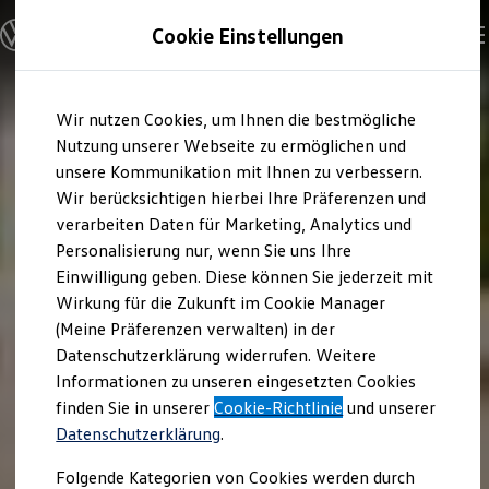
Modelle & Konfigurator
Cookie Einstellungen
Nutzfahrzeuge
Nutzfahrzeugkategorien entdecken
Modelle konfigurieren
Konfiguration laden
Zum
Zum
Modelle vergleichen
Wir nutzen Cookies, um Ihnen die bestmögliche
Hauptinhalt
Footer
Vorgängermodelle und Oldtimer
springen
springen
Nutzung unserer Webseite zu ermöglichen und
Vorgängermodelle
Oldtimer
unsere Kommunikation mit Ihnen zu verbessern.
Bulli Historie
Wir berücksichtigen hierbei Ihre Präferenzen und
Branchenlösungen & Gewerbekunden
verarbeiten Daten für Marketing, Analytics und
Umbaulösungen und Hersteller finden
Auf- und Umbauten entdecken & konfigurieren
Personalisierung nur, wenn Sie uns Ihre
Groß- und Sonderkunden
Einwilligung geben. Diese können Sie jederzeit mit
Großkunden
Wirkung für die Zukunft im Cookie Manager
Kommunen & Behörden
Journalisten
(Meine Präferenzen verwalten) in der
Sportvereine
Datenschutzerklärung widerrufen. Weitere
Branchenlösungen
Informationen zu unseren eingesetzten Cookies
Bau & Handwerk
Gewerbliche Personenbeförderung
finden Sie in unserer
Cookie-Richtlinie
und unserer
Service & mobile Werkstätten
Datenschutzerklärung
.
Kurier, Logistik & Handel
Kühlfahrzeuge
Folgende Kategorien von Cookies werden durch
Feuerwehr