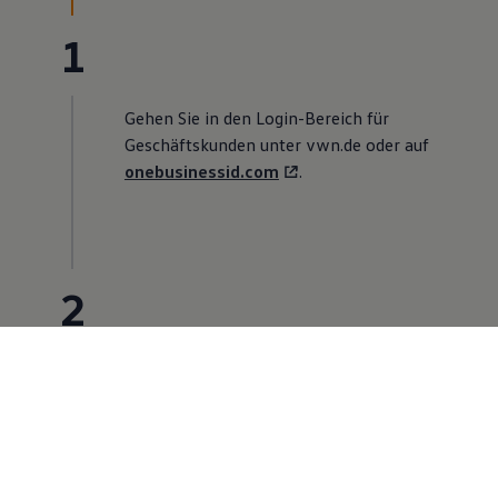
1
Gehen Sie in den Login-Bereich für
Geschäftskunden unter vwn.de
oder auf
onebusinessid.com
.
2
Geben Sie Ihre Organisationsdaten (Name
und Rechtsform, Adresse und VAT ID in
Frankreich, Polen und Tschechien) und Ihre
persönlichen Daten (Name und berufliche
E-Mail-Adresse) an und setzen Sie ein