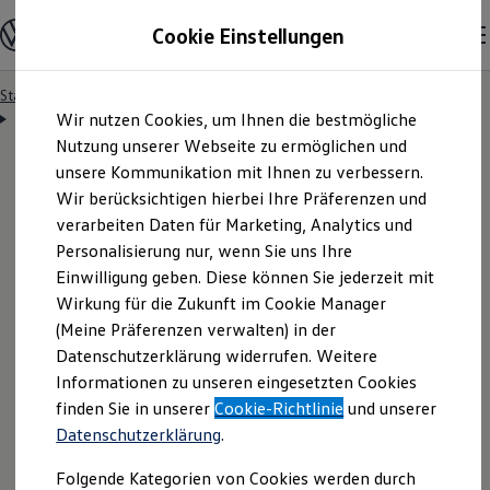
Modelle & Konfigurator
Cookie Einstellungen
Nutzfahrzeuge
Nutzfahrzeugkategorien entdecken
Modelle konfigurieren
Konfiguration laden
Startseite
Elektrisch & Autonom
Zum
Zum
Modelle vergleichen
Förderung & Kosten der Elektrofahrzeuge
Wir nutzen Cookies, um Ihnen die bestmögliche
Kostensimulator
Hauptinhalt
Footer
Vorgängermodelle und Oldtimer
springen
springen
Nutzung unserer Webseite zu ermöglichen und
Vorgängermodelle
Oldtimer
unsere Kommunikation mit Ihnen zu verbessern.
Bulli Historie
Wir berücksichtigen hierbei Ihre Präferenzen und
Branchenlösungen & Gewerbekunden
Berechnen Sie
verarbeiten Daten für Marketing, Analytics und
Umbaulösungen und Hersteller finden
Auf- und Umbauten entdecken & konfigurieren
Personalisierung nur, wenn Sie uns Ihre
Groß- und Sonderkunden
Ihre
individuellen
Einwilligung geben. Diese können Sie jederzeit mit
Großkunden
Wirkung für die Zukunft im Cookie Manager
Kommunen & Behörden
Journalisten
Verbrauchskosten
(Meine Präferenzen verwalten) in der
Sportvereine
Datenschutzerklärung widerrufen. Weitere
Branchenlösungen
Informationen zu unseren eingesetzten Cookies
Bau & Handwerk
Gewerbliche Personenbeförderung
Mit e-Fahrzeugen unterwegs zu sein hat viele
finden Sie in unserer
Cookie-Richtlinie
und unserer
Service & mobile Werkstätten
Vorteile. Einer davon: man muss keinen fossilen
Datenschutzerklärung
.
Kurier, Logistik & Handel
Menschen mit Behinderung
Brennstoff tanken und kann so seine persönliche CO
-
2
Folgende Kategorien von Cookies werden durch
Kühlfahrzeuge