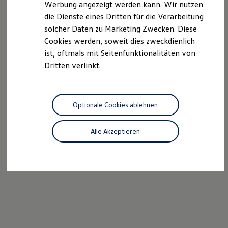
Werbung angezeigt werden kann. Wir nutzen
Kostensimulator
die Dienste eines Dritten für die Verarbeitung
Autonomes Fahren
Mehr zum ID. Buzz
solcher Daten zu Marketing Zwecken. Diese
Online Beratung
Cookies werden, soweit dies zweckdienlich
California Welt
ist, oftmals mit Seitenfunktionalitäten von
California Club
California Magazin & Ratgeber
Dritten verlinkt.
Vanlife
Ratgeber
Routen & Reisen
California Reisen & Erlebnisse
Optionale Cookies ablehnen
California App
California Lifestyle & Zubehör
Übernachten im California
Alle Akzeptieren
Marke
Unternehmen
Karriere
Karriere im Unternehmen
Karriere im Autohaus
Nachhaltigkeit
Kunden
Gesellschaft
Natur
Events
Rückblick VW Bus Festival 2023