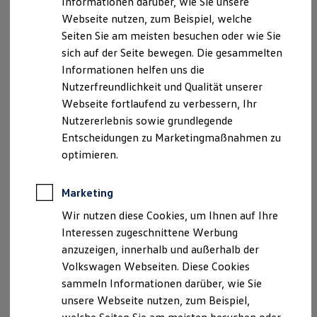
Informationen darüber, wie Sie unsere
Garantien
Webseite nutzen, zum Beispiel, welche
Kfz-Versicherung für Nutzfahrzeuge
Restschuldversicherung
Seiten Sie am meisten besuchen oder wie Sie
Wartungsverträge
sich auf der Seite bewegen. Die gesammelten
Besitzer & Service
Informationen helfen uns die
Reparatur & Service
Sommer-Special
Nutzerfreundlichkeit und Qualität unserer
Reparatur, Pflege & Inspektion
Webseite fortlaufend zu verbessern, Ihr
Servicetermin anfragen
Nutzererlebnis sowie grundlegende
Service-Vorteile bei Volkswagen Nutzfahrzeuge
ServicePlus
Entscheidungen zu Marketingmaßnahmen zu
Economy Service
optimieren.
Räder & Reifen Service
Ersatzfahrzeuge
Notdienst und Pannenhilfe
Marketing
Software, Konnektivität & Apps
California App
Wir nutzen diese Cookies, um Ihnen auf Ihre
VW Connect für Ihren ID. Buzz
Interessen zugeschnittene Werbung
VW Connect für Ihren Transporter/Caravelle
anzuzeigen, innerhalb und außerhalb der
VW Connect für Ihren Amarok
VW Connect für andere Modelle
Volkswagen Webseiten. Diese Cookies
Connect Pro
sammeln Informationen darüber, wie Sie
Fleet Interface Data
unsere Webseite nutzen, zum Beispiel,
Multistop Pathfinder
Übersicht Software Updates