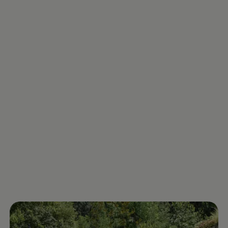
75 Jahre Bulli Jubiläum
Bulli Magazin
Fahrzeugabholung ab Werk