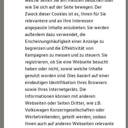
welche Seiten Sie am meisten besuchen oder
Hilfreiches für Besitzer
wie Sie sich auf der Seite bewegen. Der
Digitales Bordbuch
Zweck dieser Cookies ist es, Ihnen für Sie
Fahrerassistenz- und Sicherheitssysteme
Kontrollleuchten
relevantere und an Ihre Interessen
Kurzfahrprofile und Ölverdünnung
angepasste Inhalte anzubieten. Sie werden
Batterieverordnung
außerdem dazu verwendet, die
XTL-Dieselkraftstoff
Ersatzteile und Betriebsflüssigkeiten
Erscheinungshäufigkeit einer Anzeige zu
Original Zubehör und Lifestyle Produkte
begrenzen und die Effektivität von
myVolkswagen
Kampagnen zu messen und zu steuern. Sie
myVolkswagen Business
Elektrisch & Autonom
registrieren, ob Sie eine Webseite besucht
Elektro - & Hybridfahrzeuge
haben oder nicht, sowie welche Inhalte
Unser Ansatz
genutzt worden sind. Dies basiert auf einer
Klimafreundlicher Strom
Reichweite & Ladelösungen
eindeutigen Identifikation Ihres Browsers
Reichweitensimulator
sowie Ihres Internetgeräts. Die
Ladezeitensimulator
Informationen können mit anderen
Ladelösungen für Privatkunden
Ladelösungen für Gewerbekunden
Webseiten oder Seiten Dritter, wie z.B.
Wallbox und Ladekabel
Volkswagen Konzerngesellschaften oder
Bidirektionales Laden
Werbetreibenden, geteilt werden, sodass
Förderung & Kosten der Elektrofahrzeuge
Fördermöglichkeiten für Privatkunden
Ihnen auch auf anderen Webseiten relevante
Fördermöglichkeiten für Gewerbekunden