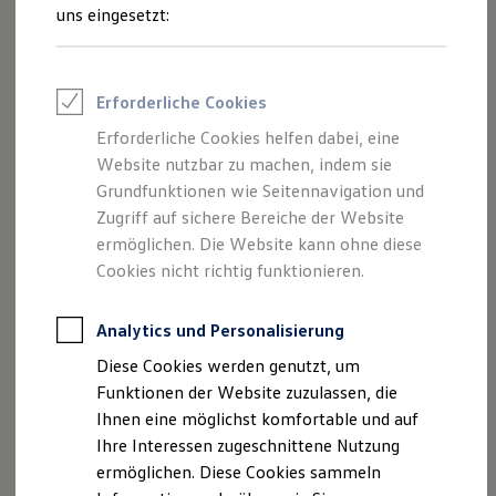
Bilanz reduzieren. Aber stellt das e-Fahrzeug auch
Feuerwehr
uns eingesetzt:
Rettungsdienste
einen Vorteil für Ihren Geldbeutel dar? Rechnen Sie es
ONE Business ID Vorteile
einfach aus: unser Kostensimulator zeigt Ihnen in nur
Fahrzeugsuche & Marktplatz
Fahrzeugsuche
drei Klicks, wie hoch Ihre individuellen
Erforderliche Cookies
Fahrzeuge online kaufen
Verbrauchskosten mit einem e-Fahrzeug sind.
Digitaler Marktplatz
Erforderliche Cookies helfen dabei, eine
Kauf & Finanzierung
Website nutzbar zu machen, indem sie
Online-Fahrzeugbewertung
Aktionen & Angebote
Grundfunktionen wie Seitennavigation und
E-Auto-Förderung
Zugriff auf sichere Bereiche der Website
Für Privatkunden
ermöglichen. Die Website kann ohne diese
Für Gewerbekunden
Profi Paket
Cookies nicht richtig funktionieren.
TopDeal
Gebrauchtwagen
ProfiPartner für Gebrauchtwagen
Analytics und Personalisierung
Zertifizierte Gebrauchtwagen
Diese Cookies werden genutzt, um
Finanzierung
Für Privatkunden
Funktionen der Website zuzulassen, die
Für Gewerbekunden
Ihnen eine möglichst komfortable und auf
Leasing
Ihre Interessen zugeschnittene Nutzung
Für Privatkunden
Für Gewerbekunden
ermöglichen. Diese Cookies sammeln
Versicherungen & Garantien