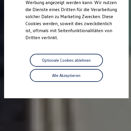
Werbung angezeigt werden kann. Wir nutzen
Autonomes Fahren
die Dienste eines Dritten für die Verarbeitung
Mehr zum ID. Buzz
Online Beratung
solcher Daten zu Marketing Zwecken. Diese
California Welt
Cookies werden, soweit dies zweckdienlich
California Club
ist, oftmals mit Seitenfunktionalitäten von
California Magazin & Ratgeber
Vanlife
Dritten verlinkt.
Ratgeber
Routen & Reisen
California Reisen & Erlebnisse
California App
Optionale Cookies ablehnen
California Lifestyle & Zubehör
Übernachten im California
Marke
Alle Akzeptieren
Unternehmen
Karriere
Karriere im Unternehmen
Karriere im Autohaus
Nachhaltigkeit
Kunden
Gesellschaft
Natur
Events
Rückblick VW Bus Festival 2023
75 Jahre Bulli Jubiläum