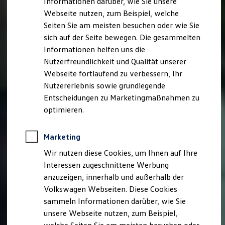
Informationen darüber, wie Sie unsere
Kfz-Versicherung für Nutzfahrzeuge
Webseite nutzen, zum Beispiel, welche
Restschuldversicherung
Wartungsverträge
Seiten Sie am meisten besuchen oder wie Sie
Besitzer & Service
sich auf der Seite bewegen. Die gesammelten
Reparatur & Service
Informationen helfen uns die
Sommer-Special
Reparatur, Pflege & Inspektion
Nutzerfreundlichkeit und Qualität unserer
Servicetermin anfragen
Webseite fortlaufend zu verbessern, Ihr
Service-Vorteile bei Volkswagen Nutzfahrzeuge
Nutzererlebnis sowie grundlegende
ServicePlus
Economy Service
Entscheidungen zu Marketingmaßnahmen zu
Räder & Reifen Service
optimieren.
Ersatzfahrzeuge
Notdienst und Pannenhilfe
Software, Konnektivität & Apps
Marketing
California App
VW Connect für Ihren ID. Buzz
Wir nutzen diese Cookies, um Ihnen auf Ihre
VW Connect für Ihren Transporter/Caravelle
Interessen zugeschnittene Werbung
VW Connect für Ihren Amarok
anzuzeigen, innerhalb und außerhalb der
VW Connect für andere Modelle
Connect Pro
Volkswagen Webseiten. Diese Cookies
Fleet Interface Data
sammeln Informationen darüber, wie Sie
Multistop Pathfinder
unsere Webseite nutzen, zum Beispiel,
Übersicht Software Updates
Hilfreiches für Besitzer