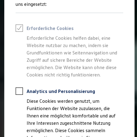
Rettungsdienste
uns eingesetzt:
ONE Business ID Vorteile
Fahrzeugsuche & Marktplatz
Fahrzeugsuche
Fahrzeuge online kaufen
Erforderliche Cookies
Digitaler Marktplatz
Kauf & Finanzierung
Erforderliche Cookies helfen dabei, eine
Online-Fahrzeugbewertung
Website nutzbar zu machen, indem sie
Aktionen & Angebote
E-Auto-Förderung
Grundfunktionen wie Seitennavigation und
Für Privatkunden
Zugriff auf sichere Bereiche der Website
Für Gewerbekunden
ermöglichen. Die Website kann ohne diese
Profi Paket
TopDeal
Cookies nicht richtig funktionieren.
Gebrauchtwagen
ProfiPartner für Gebrauchtwagen
Zertifizierte Gebrauchtwagen
Analytics und Personalisierung
Finanzierung
Diese Cookies werden genutzt, um
Für Privatkunden
Für Gewerbekunden
Funktionen der Website zuzulassen, die
Leasing
Ihnen eine möglichst komfortable und auf
Für Privatkunden
Ihre Interessen zugeschnittene Nutzung
Für Gewerbekunden
Versicherungen & Garantien
ermöglichen. Diese Cookies sammeln
Garantien