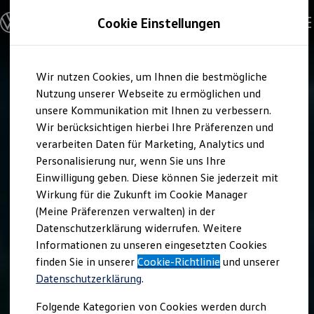
Modelle & Konfigurator
Cookie Einstellungen
Nutzfahrzeuge
Nutzfahrzeugkategorien entdecken
Modelle konfigurieren
Konfiguration laden
Zum
Zum
Modelle vergleichen
Wir nutzen Cookies, um Ihnen die bestmögliche
Hauptinhalt
Footer
Vorgängermodelle und Oldtimer
springen
springen
Nutzung unserer Webseite zu ermöglichen und
Vorgängermodelle
Oldtimer
unsere Kommunikation mit Ihnen zu verbessern.
Bulli Historie
Wir berücksichtigen hierbei Ihre Präferenzen und
Branchenlösungen & Gewerbekunden
verarbeiten Daten für Marketing, Analytics und
Umbaulösungen und Hersteller finden
Auf- und Umbauten entdecken & konfigurieren
Personalisierung nur, wenn Sie uns Ihre
Groß- und Sonderkunden
Einwilligung geben. Diese können Sie jederzeit mit
Großkunden
Wirkung für die Zukunft im Cookie Manager
Kommunen & Behörden
Journalisten
(Meine Präferenzen verwalten) in der
Sportvereine
Datenschutzerklärung widerrufen. Weitere
Branchenlösungen
Informationen zu unseren eingesetzten Cookies
Bau & Handwerk
Gewerbliche Personenbeförderung
finden Sie in unserer
Cookie-Richtlinie
und unserer
Service & mobile Werkstätten
Datenschutzerklärung
.
Kurier, Logistik & Handel
Kühlfahrzeuge
Folgende Kategorien von Cookies werden durch
Feuerwehr