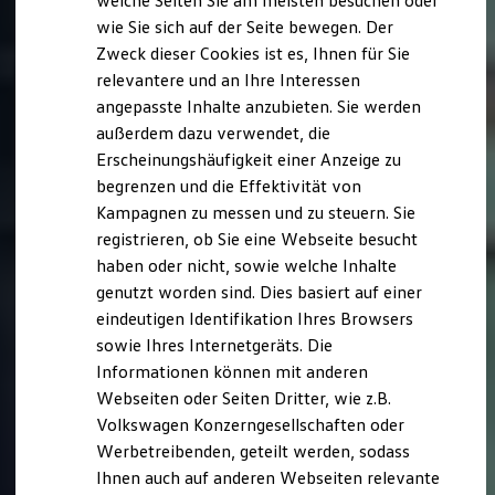
welche Seiten Sie am meisten besuchen oder
Digitales Bordbuch
wie Sie sich auf der Seite bewegen. Der
Fahrerassistenz- und Sicherheitssysteme
Zweck dieser Cookies ist es, Ihnen für Sie
Kontrollleuchten
Kurzfahrprofile und Ölverdünnung
relevantere und an Ihre Interessen
Batterieverordnung
angepasste Inhalte anzubieten. Sie werden
XTL-Dieselkraftstoff
außerdem dazu verwendet, die
Ersatzteile und Betriebsflüssigkeiten
Original Zubehör und Lifestyle Produkte
Erscheinungshäufigkeit einer Anzeige zu
myVolkswagen
begrenzen und die Effektivität von
myVolkswagen Business
Kampagnen zu messen und zu steuern. Sie
Elektrisch & Autonom
Elektro - & Hybridfahrzeuge
registrieren, ob Sie eine Webseite besucht
Unser Ansatz
haben oder nicht, sowie welche Inhalte
Klimafreundlicher Strom
genutzt worden sind. Dies basiert auf einer
Reichweite & Ladelösungen
Reichweitensimulator
eindeutigen Identifikation Ihres Browsers
Ladezeitensimulator
sowie Ihres Internetgeräts. Die
Ladelösungen für Privatkunden
Informationen können mit anderen
Ladelösungen für Gewerbekunden
Wallbox und Ladekabel
Webseiten oder Seiten Dritter, wie z.B.
Bidirektionales Laden
Volkswagen Konzerngesellschaften oder
Förderung & Kosten der Elektrofahrzeuge
Werbetreibenden, geteilt werden, sodass
Fördermöglichkeiten für Privatkunden
Fördermöglichkeiten für Gewerbekunden
Ihnen auch auf anderen Webseiten relevante
Kostensimulator