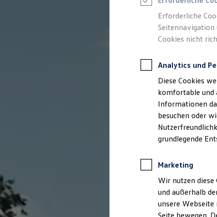
Erforderliche Co
Rettungsdienste
ONE Business ID Vorteile
Erforderliche Coo
Fahrzeugsuche & Marktplatz
Seitennavigation 
Fahrzeugsuche
Cookies nicht rich
Fahrzeuge online kaufen
Digitaler Marktplatz
Kauf & Finanzierung
Analytics und Pe
Online-Fahrzeugbewertung
Aktionen & Angebote
Diese Cookies we
E-Auto-Förderung
Für Privatkunden
komfortable und 
Für Gewerbekunden
Informationen dar
Profi Paket
besuchen oder wie
TopDeal
Gebrauchtwagen
Nutzerfreundlichk
ProfiPartner für Gebrauchtwagen
grundlegende Ent
Zertifizierte Gebrauchtwagen
Finanzierung
Für Privatkunden
Marketing
Für Gewerbekunden
Leasing
Wir nutzen diese 
Für Privatkunden
und außerhalb de
Für Gewerbekunden
unsere Webseite n
Versicherungen & Garantien
Garantien
Seite bewegen. De