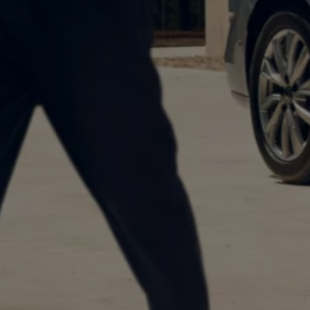
Autonomes Fahren
Mehr zum ID. Buzz
Online Beratung
California Welt
California Club
California Magazin & Ratgeber
Vanlife
Ratgeber
Routen & Reisen
California Reisen & Erlebnisse
California App
California Lifestyle & Zubehör
Übernachten im California
Marke
Unternehmen
Karriere
Karriere im Unternehmen
Karriere im Autohaus
Nachhaltigkeit
Kunden
Gesellschaft
Natur
Events
Rückblick VW Bus Festival 2023
75 Jahre Bulli Jubiläum