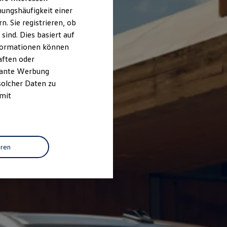
ungshäufigkeit einer
. Sie registrieren, ob
ind. Dies basiert auf
Informationen können
aften oder
evante Werbung
solcher Daten zu
 mit
eren