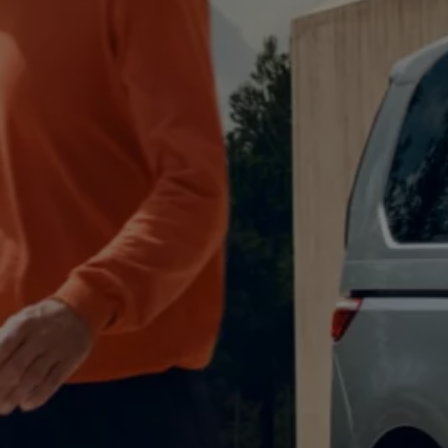
Digitales Bordbuch
Fahrerassistenz- und Sicherheitssysteme
Kontrollleuchten
Kurzfahrprofile und Ölverdünnung
Batterieverordnung
XTL-Dieselkraftstoff
Ersatzteile und Betriebsflüssigkeiten
Original Zubehör und Lifestyle Produkte
myVolkswagen
myVolkswagen Business
Elektrisch & Autonom
Elektro - & Hybridfahrzeuge
Unser Ansatz
Klimafreundlicher Strom
Reichweite & Ladelösungen
Reichweitensimulator
Ladezeitensimulator
Ladelösungen für Privatkunden
Ladelösungen für Gewerbekunden
Wallbox und Ladekabel
Bidirektionales Laden
Förderung & Kosten der Elektrofahrzeuge
Fördermöglichkeiten für Privatkunden
Fördermöglichkeiten für Gewerbekunden
Kostensimulator