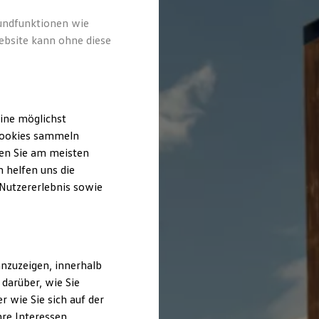
rundfunktionen wie
ebsite kann ohne diese
ine möglichst
 Cookies sammeln
ten Sie am meisten
 helfen uns die
 Nutzererlebnis sowie
nzuzeigen, innerhalb
darüber, wie Sie
 wie Sie sich auf der
hre Interessen