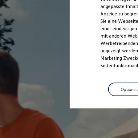
Kfz-Versicherung für Nutzfahrzeuge
angepasste Inhalt
Restschuldversicherung
Anzeige zu begren
Wartungsverträge
Besitzer & Service
Sie eine Webseite
Reparatur & Service
einer eindeutigen
Sommer-Special
mit anderen Webse
Reparatur, Pflege & Inspektion
Servicetermin anfragen
Werbetreibenden,
Service-Vorteile bei Volkswagen Nutzfahrzeuge
angezeigt werden 
ServicePlus
Marketing Zwecken
Economy Service
Räder & Reifen Service
Seitenfunktionali
Ersatzfahrzeuge
Notdienst und Pannenhilfe
Software, Konnektivität & Apps
California App
Optional
VW Connect für Ihren ID. Buzz
VW Connect für Ihren Transporter/Caravelle
VW Connect für Ihren Amarok
VW Connect für andere Modelle
Connect Pro
Fleet Interface Data
Multistop Pathfinder
Übersicht Software Updates
Hilfreiches für Besitzer