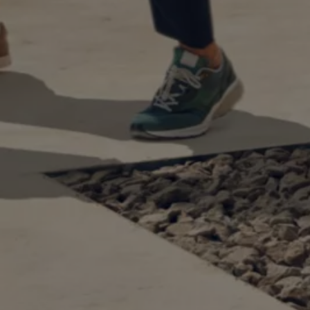
Bulli Magazin
Fahrzeugabholung ab Werk
Uptime