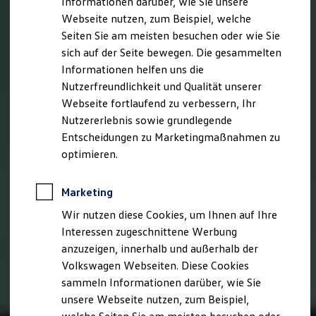
Informationen darüber, wie Sie unsere
Kfz-Versicherung für Nutzfahrzeuge
Webseite nutzen, zum Beispiel, welche
Restschuldversicherung
Wartungsverträge
Seiten Sie am meisten besuchen oder wie Sie
Besitzer & Service
sich auf der Seite bewegen. Die gesammelten
Reparatur & Service
Informationen helfen uns die
Sommer-Special
Reparatur, Pflege & Inspektion
Nutzerfreundlichkeit und Qualität unserer
Servicetermin anfragen
Webseite fortlaufend zu verbessern, Ihr
Service-Vorteile bei Volkswagen Nutzfahrzeuge
Nutzererlebnis sowie grundlegende
ServicePlus
Economy Service
Entscheidungen zu Marketingmaßnahmen zu
Räder & Reifen Service
optimieren.
Ersatzfahrzeuge
Notdienst und Pannenhilfe
Software, Konnektivität & Apps
Marketing
California App
VW Connect für Ihren ID. Buzz
Wir nutzen diese Cookies, um Ihnen auf Ihre
VW Connect für Ihren Transporter/Caravelle
Interessen zugeschnittene Werbung
VW Connect für Ihren Amarok
anzuzeigen, innerhalb und außerhalb der
VW Connect für andere Modelle
Connect Pro
Volkswagen Webseiten. Diese Cookies
Fleet Interface Data
sammeln Informationen darüber, wie Sie
Multistop Pathfinder
unsere Webseite nutzen, zum Beispiel,
Übersicht Software Updates
Hilfreiches für Besitzer