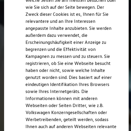
welche Seiten Sie am meisten besuchen oder
Digitales Bordbuch
wie Sie sich auf der Seite bewegen. Der
Fahrerassistenz- und Sicherheitssysteme
Zweck dieser Cookies ist es, Ihnen für Sie
Kontrollleuchten
Kurzfahrprofile und Ölverdünnung
relevantere und an Ihre Interessen
Batterieverordnung
angepasste Inhalte anzubieten. Sie werden
XTL-Dieselkraftstoff
außerdem dazu verwendet, die
Ersatzteile und Betriebsflüssigkeiten
Original Zubehör und Lifestyle Produkte
Erscheinungshäufigkeit einer Anzeige zu
myVolkswagen
begrenzen und die Effektivität von
myVolkswagen Business
Kampagnen zu messen und zu steuern. Sie
Elektrisch & Autonom
Elektro - & Hybridfahrzeuge
registrieren, ob Sie eine Webseite besucht
Unser Ansatz
haben oder nicht, sowie welche Inhalte
Klimafreundlicher Strom
genutzt worden sind. Dies basiert auf einer
Reichweite & Ladelösungen
Reichweitensimulator
eindeutigen Identifikation Ihres Browsers
Ladezeitensimulator
sowie Ihres Internetgeräts. Die
Ladelösungen für Privatkunden
Informationen können mit anderen
Ladelösungen für Gewerbekunden
Wallbox und Ladekabel
Webseiten oder Seiten Dritter, wie z.B.
Bidirektionales Laden
Volkswagen Konzerngesellschaften oder
Förderung & Kosten der Elektrofahrzeuge
Werbetreibenden, geteilt werden, sodass
Fördermöglichkeiten für Privatkunden
Fördermöglichkeiten für Gewerbekunden
Ihnen auch auf anderen Webseiten relevante
Kostensimulator