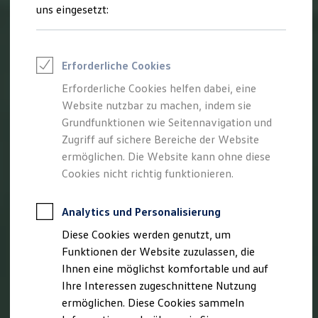
Rettungsdienste
uns eingesetzt:
ONE Business ID Vorteile
Fahrzeugsuche & Marktplatz
Fahrzeugsuche
Fahrzeuge online kaufen
Erforderliche Cookies
Digitaler Marktplatz
Kauf & Finanzierung
Erforderliche Cookies helfen dabei, eine
Online-Fahrzeugbewertung
Website nutzbar zu machen, indem sie
Aktionen & Angebote
E-Auto-Förderung
Grundfunktionen wie Seitennavigation und
Für Privatkunden
Zugriff auf sichere Bereiche der Website
Für Gewerbekunden
ermöglichen. Die Website kann ohne diese
Profi Paket
TopDeal
Cookies nicht richtig funktionieren.
Gebrauchtwagen
ProfiPartner für Gebrauchtwagen
Zertifizierte Gebrauchtwagen
Analytics und Personalisierung
Finanzierung
Diese Cookies werden genutzt, um
Für Privatkunden
Für Gewerbekunden
Funktionen der Website zuzulassen, die
Leasing
Ihnen eine möglichst komfortable und auf
Für Privatkunden
Ihre Interessen zugeschnittene Nutzung
Für Gewerbekunden
Versicherungen & Garantien
ermöglichen. Diese Cookies sammeln
Garantien