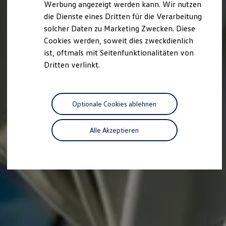
Werbung angezeigt werden kann. Wir nutzen
Autonomes Fahren
die Dienste eines Dritten für die Verarbeitung
Mehr zum ID. Buzz
Online Beratung
solcher Daten zu Marketing Zwecken. Diese
California Welt
Cookies werden, soweit dies zweckdienlich
California Club
ist, oftmals mit Seitenfunktionalitäten von
California Magazin & Ratgeber
Vanlife
Dritten verlinkt.
Ratgeber
Routen & Reisen
California Reisen & Erlebnisse
California App
Optionale Cookies ablehnen
California Lifestyle & Zubehör
Übernachten im California
Marke
Alle Akzeptieren
Unternehmen
Karriere
Karriere im Unternehmen
Karriere im Autohaus
Nachhaltigkeit
Kunden
Gesellschaft
Natur
Events
Rückblick VW Bus Festival 2023
75 Jahre Bulli Jubiläum