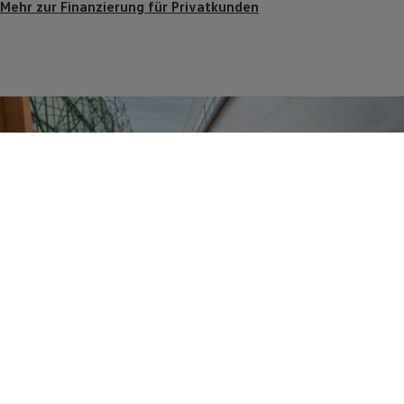
Mehr zur Finanzierung für Privatkunden
2
Finanzierung für Gewerbekunden
Individuelle Finanzierungs-Angebote
für
Ihren Fuhrpark