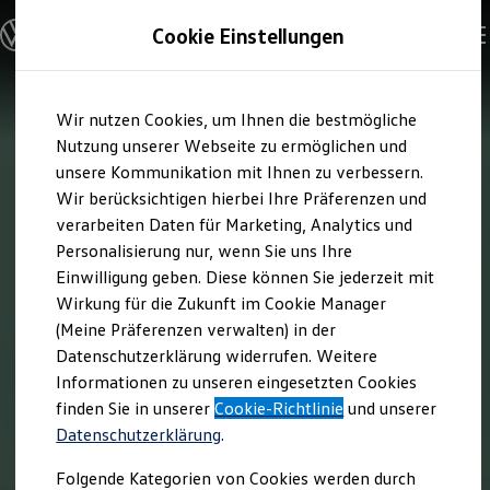
Modelle & Konfigurator
Cookie Einstellungen
Nutzfahrzeuge
Nutzfahrzeugkategorien entdecken
Modelle konfigurieren
Konfiguration laden
Zum
Zum
Modelle vergleichen
Wir nutzen Cookies, um Ihnen die bestmögliche
Hauptinhalt
Footer
Vorgängermodelle und Oldtimer
springen
springen
Nutzung unserer Webseite zu ermöglichen und
Vorgängermodelle
Oldtimer
unsere Kommunikation mit Ihnen zu verbessern.
Bulli Historie
Wir berücksichtigen hierbei Ihre Präferenzen und
Branchenlösungen & Gewerbekunden
verarbeiten Daten für Marketing, Analytics und
Umbaulösungen und Hersteller finden
Auf- und Umbauten entdecken & konfigurieren
Personalisierung nur, wenn Sie uns Ihre
Groß- und Sonderkunden
Einwilligung geben. Diese können Sie jederzeit mit
Großkunden
Wirkung für die Zukunft im Cookie Manager
Kommunen & Behörden
Journalisten
(Meine Präferenzen verwalten) in der
Sportvereine
Datenschutzerklärung widerrufen. Weitere
Branchenlösungen
Informationen zu unseren eingesetzten Cookies
Bau & Handwerk
Gewerbliche Personenbeförderung
finden Sie in unserer
Cookie-Richtlinie
und unserer
Service & mobile Werkstätten
Datenschutzerklärung
.
Kurier, Logistik & Handel
Kühlfahrzeuge
Folgende Kategorien von Cookies werden durch
Feuerwehr