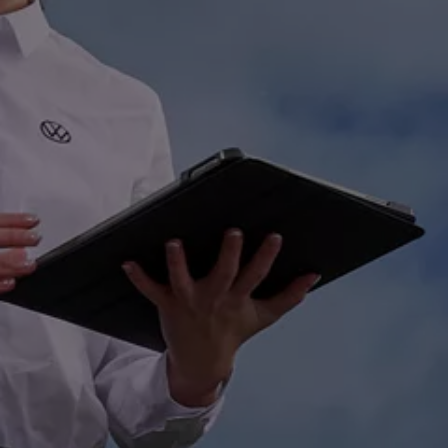
Hilfreiches für Besitzer
Digitales Bordbuch
Fahrerassistenz- und Sicherheitssysteme
Kontrollleuchten
Kurzfahrprofile und Ölverdünnung
Batterieverordnung
XTL-Dieselkraftstoff
Ersatzteile und Betriebsflüssigkeiten
Original Zubehör und Lifestyle Produkte
myVolkswagen
myVolkswagen Business
Elektrisch & Autonom
Elektro - & Hybridfahrzeuge
Unser Ansatz
Klimafreundlicher Strom
Reichweite & Ladelösungen
Reichweitensimulator
Ladezeitensimulator
Ladelösungen für Privatkunden
Ladelösungen für Gewerbekunden
Wallbox und Ladekabel
Bidirektionales Laden
Förderung & Kosten der Elektrofahrzeuge
Fördermöglichkeiten für Privatkunden
Fördermöglichkeiten für Gewerbekunden