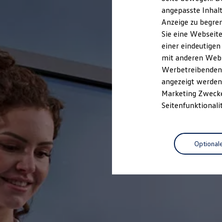
Garantien
angepasste Inhalt
Kfz-Versicherung für Nutzfahrzeuge
Anzeige zu begren
Restschuldversicherung
Wartungsverträge
Sie eine Webseite
Besitzer & Service
einer eindeutigen
Reparatur & Service
mit anderen Webse
Sommer-Special
Reparatur, Pflege & Inspektion
Werbetreibenden,
Servicetermin anfragen
angezeigt werden 
Service-Vorteile bei Volkswagen Nutzfahrzeuge
Marketing Zwecken
ServicePlus
Economy Service
Seitenfunktionali
Räder & Reifen Service
Ersatzfahrzeuge
Notdienst und Pannenhilfe
Software, Konnektivität & Apps
Optional
California App
VW Connect für Ihren ID. Buzz
VW Connect für Ihren Transporter/Caravelle
VW Connect für Ihren Amarok
VW Connect für andere Modelle
Connect Pro
Fleet Interface Data
Multistop Pathfinder
Übersicht Software Updates