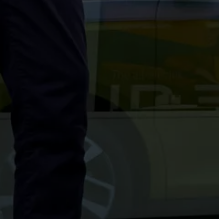
75 Jahre Bulli Jubiläum
Bulli Magazin
Fahrzeugabholung ab Werk