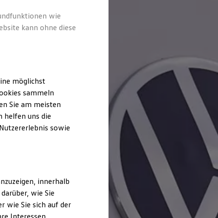
rundfunktionen wie
ebsite kann ohne diese
ine möglichst
 Cookies sammeln
ten Sie am meisten
 helfen uns die
 Nutzererlebnis sowie
nzuzeigen, innerhalb
darüber, wie Sie
 wie Sie sich auf der
hre Interessen