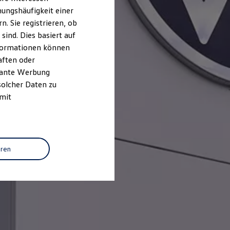
ungshäufigkeit einer
. Sie registrieren, ob
ind. Dies basiert auf
Informationen können
aften oder
evante Werbung
solcher Daten zu
 mit
eren