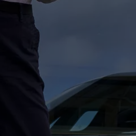
Kostensimulator
Autonomes Fahren
Mehr zum ID. Buzz
Online Beratung
California Welt
California Club
California Magazin & Ratgeber
Vanlife
Ratgeber
Routen & Reisen
California Reisen & Erlebnisse
California App
California Lifestyle & Zubehör
Übernachten im California
Marke
Unternehmen
Karriere
Karriere im Unternehmen
Karriere im Autohaus
Nachhaltigkeit
Kunden
Gesellschaft
Natur
Events
Rückblick VW Bus Festival 2023