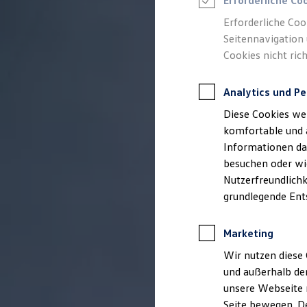
Erforderliche Co
Feuerwehr
Rettungsdienste
Erforderliche Coo
ONE Business ID Vorteile
Seitennavigation 
Fahrzeugsuche & Marktplatz
Cookies nicht rich
Fahrzeugsuche
Fahrzeuge online kaufen
Digitaler Marktplatz
Analytics und Pe
Kauf & Finanzierung
Online-Fahrzeugbewertung
Diese Cookies we
Aktionen & Angebote
E-Auto-Förderung
komfortable und 
Für Privatkunden
Informationen dar
Für Gewerbekunden
besuchen oder wie
Profi Paket
TopDeal
Nutzerfreundlichk
Gebrauchtwagen
grundlegende Ent
ProfiPartner für Gebrauchtwagen
Zertifizierte Gebrauchtwagen
Finanzierung
Marketing
Für Privatkunden
Für Gewerbekunden
Wir nutzen diese 
Leasing
und außerhalb de
Für Privatkunden
unsere Webseite n
Für Gewerbekunden
Versicherungen & Garantien
Seite bewegen. De