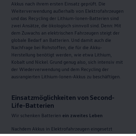
Akkus nach ihrem ersten Einsatz geprüft. Die
Weiterverwendung außerhalb von Elektrofahrzeugen
und das Recycling der Lithium-Ionen-Batterien sind
zwei Ansätze, die ökologisch sinnvoll sind. Denn: Mit
dem Zuwachs an elektrischen Fahrzeugen steigt der
globale Bedarf an Batterien. Und damit auch die
Nachfrage bei Rohstoffen, die für die Akku-
Herstellung benötigt werden, wie etwa Lithium,
Kobalt und Nickel. Grund genug also, sich intensiv mit
der Wiederverwendung und dem Recycling der
ausrangierten Lithium-Ionen-Akkus zu beschäftigen.
Einsatzmöglichkeiten von Second-
Life-Batterien
Wir schenken Batterien
ein zweites Leben
Nachdem Akkus in Elektrofahrzeugen eingesetzt
wurden, ist die Leistung der Stromspeicher für andere