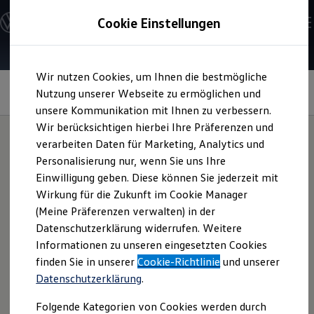
Modelle & Konfigurator
Cookie Einstellungen
Nutzfahrzeuge
Nutzfahrzeugkategorien entdecken
Modelle konfigurieren
Konfiguration laden
Zum
Zum
Modelle vergleichen
Wir nutzen Cookies, um Ihnen die bestmögliche
Hauptinhalt
Footer
Vorgängermodelle und Oldtimer
Ressourcenbeschaffung,
springen
springen
Nutzung unserer Webseite zu ermöglichen und
Vorgängermodelle
Herausforderungen und Maßnahmen
Oldtimer
unsere Kommunikation mit Ihnen zu verbessern.
Bulli Historie
Wir berücksichtigen hierbei Ihre Präferenzen und
Branchenlösungen & Gewerbekunden
verarbeiten Daten für Marketing, Analytics und
Umbaulösungen und Hersteller finden
Auf- und Umbauten entdecken & konfigurieren
Personalisierung nur, wenn Sie uns Ihre
Was wir für eine
Groß- und Sonderkunden
Einwilligung geben. Diese können Sie jederzeit mit
Großkunden
Wirkung für die Zukunft im Cookie Manager
Kommunen & Behörden
saubere e-Mobilität
Journalisten
(Meine Präferenzen verwalten) in der
Sportvereine
Datenschutzerklärung widerrufen. Weitere
tun
Branchenlösungen
Informationen zu unseren eingesetzten Cookies
Bau & Handwerk
Gewerbliche Personenbeförderung
finden Sie in unserer
Cookie-Richtlinie
und unserer
Service & mobile Werkstätten
Maßnahmen von
Volkswagen
Datenschutzerklärung
.
Kurier, Logistik & Handel
Menschen mit Behinderung
Folgende Kategorien von Cookies werden durch
Kühlfahrzeuge
Zum jetzigen Zeitpunkt können wir noch nicht zu 100