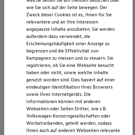
welche Seiten Sie am meisten besuchen oder
Hilfreiches für Besitzer
wie Sie sich auf der Seite bewegen. Der
Digitales Bordbuch
Über die Hälfte des weltweit abgebauten Kobalts stammt
Zweck dieser Cookies ist es, Ihnen für Sie
Fahrerassistenz- und Sicherheitssysteme
aus der Demokratischen Republik Kongo. Der überwiegende
Kontrollleuchten
relevantere und an Ihre Interessen
Teil wird im industriellen Tagebau gewonnen. Es graben dort
Kurzfahrprofile und Ölverdünnung
angepasste Inhalte anzubieten. Sie werden
Batterieverordnung
Menschen aber auch auf eigene Faust nach Kobalt. Das
außerdem dazu verwendet, die
XTL-Dieselkraftstoff
geschieht unter Umwelt-, Sozial- und
Ersatzteile und Betriebsflüssigkeiten
Erscheinungshäufigkeit einer Anzeige zu
Sicherheitsbedingungen, die für uns nicht akzeptabel sind.
Original Zubehör und Lifestyle Produkte
begrenzen und die Effektivität von
myVolkswagen
Kampagnen zu messen und zu steuern. Sie
myVolkswagen Business
Um die Situation vor Ort besser verstehen und überprüfen
Elektrisch & Autonom
registrieren, ob Sie eine Webseite besucht
zu können, arbeiten wir im Rahmen eines Projekts zur
Elektro - & Hybridfahrzeuge
haben oder nicht, sowie welche Inhalte
Unser Ansatz
Zertifizierung von Rohstoffen (CERA) an der Entwicklung
genutzt worden sind. Dies basiert auf einer
Klimafreundlicher Strom
eines Nachhaltigkeitsstandards für Rohstoffabbau mit.
Reichweite & Ladelösungen
eindeutigen Identifikation Ihres Browsers
Um noch mehr zu bewegen – und vor allem auch, um
Reichweitensimulator
sowie Ihres Internetgeräts. Die
Ladezeitensimulator
Kinderarbeit zu verhindern – sind wir in der Global Battery
Informationen können mit anderen
Ladelösungen für Privatkunden
Alliance aktiv. Hier kommen wir mit vielen wichtigen
Ladelösungen für Gewerbekunden
Webseiten oder Seiten Dritter, wie z.B.
Stakeholdern der Batteriewertschöpfungskette zusammen.
Wallbox und Ladekabel
Volkswagen Konzerngesellschaften oder
Bidirektionales Laden
Mit dem Ziel, konkrete Maßnahmen zu identifizieren und
Werbetreibenden, geteilt werden, sodass
Förderung & Kosten der Elektrofahrzeuge
einzuleiten, um die Situation im Kongo zu verbessern.
Fördermöglichkeiten für Privatkunden
Ihnen auch auf anderen Webseiten relevante
Lithium ist ein weiterer Rohstoff mit einem erhöhten
Fördermöglichkeiten für Gewerbekunden