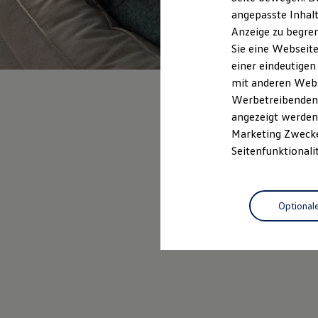
Kfz-Versicherung für Nutzfahrzeuge
angepasste Inhalt
Restschuldversicherung
Anzeige zu begren
Wartungsverträge
Besitzer & Service
Sie eine Webseite
Reparatur & Service
einer eindeutigen
Sommer-Special
mit anderen Webse
Reparatur, Pflege & Inspektion
Servicetermin anfragen
Werbetreibenden,
Service-Vorteile bei Volkswagen Nutzfahrzeuge
angezeigt werden 
ServicePlus
Marketing Zwecken
Economy Service
Räder & Reifen Service
Seitenfunktionali
Ersatzfahrzeuge
Notdienst und Pannenhilfe
Software, Konnektivität & Apps
California App
Optional
VW Connect für Ihren ID. Buzz
VW Connect für Ihren Transporter/Caravelle
VW Connect für Ihren Amarok
VW Connect für andere Modelle
Connect Pro
Fleet Interface Data
Multistop Pathfinder
Übersicht Software Updates
Hilfreiches für Besitzer