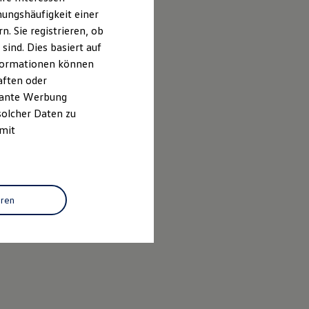
ungshäufigkeit einer
italen Marktplatz
. Sie registrieren, ob
ind. Dies basiert auf
Informationen können
aften oder
evante Werbung
solcher Daten zu
 mit
eren