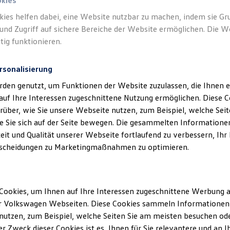
okies
Alle verfügbaren Fahr
kies helfen dabei, eine Website nutzbar zu machen, indem sie G
und Zugriff auf sichere Bereiche der Website ermöglichen. Die W
tig funktionieren.
Digital
rsonalisierung
Alle
rden genutzt, um Funktionen der Website zuzulassen, die Ihnen e
einen
auf Ihre Interessen zugeschnittene Nutzung ermöglichen. Diese
über, wie Sie unsere Webseite nutzen, zum Beispiel, welche Sei
Hier fin
 Sie sich auf der Seite bewegen. Die gesammelten Informationen
Volksw
eit und Qualität unserer Webseite fortlaufend zu verbessern, Ihr
Entdeck
scheidungen zu Marketingmaßnahmen zu optimieren.
Gebrauc
sowie ei
Alltag e
Cookies, um Ihnen auf Ihre Interessen zugeschnittene Werbung a
Dienste
r Volkswagen Webseiten. Diese Cookies sammeln Informationen 
Fahrzeug
utzen, zum Beispiel, welche Seiten Sie am meisten besuchen oder
perfekte
r Zweck dieser Cookies ist es, Ihnen für Sie relevantere und an I