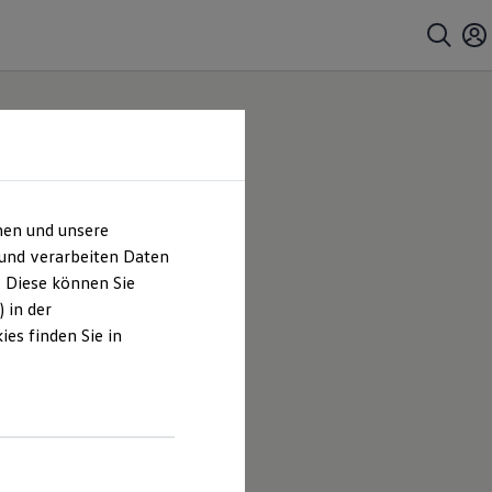
hen und unsere
platz
 und verarbeiten Daten
. Diese können Sie
 in der
es finden Sie in