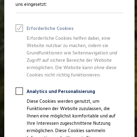
Feuerwehr
uns eingesetzt:
Rettungsdienste
ONE Business ID Vorteile
Fahrzeugsuche & Marktplatz
Fahrzeugsuche
Erforderliche Cookies
Fahrzeuge online kaufen
Digitaler Marktplatz
Erforderliche Cookies helfen dabei, eine
Kauf & Finanzierung
Website nutzbar zu machen, indem sie
Online-Fahrzeugbewertung
Aktionen & Angebote
Grundfunktionen wie Seitennavigation und
E-Auto-Förderung
Zugriff auf sichere Bereiche der Website
Für Privatkunden
ermöglichen. Die Website kann ohne diese
Für Gewerbekunden
Profi Paket
Cookies nicht richtig funktionieren.
TopDeal
Gebrauchtwagen
ProfiPartner für Gebrauchtwagen
Analytics und Personalisierung
Zertifizierte Gebrauchtwagen
Diese Cookies werden genutzt, um
Finanzierung
Für Privatkunden
Funktionen der Website zuzulassen, die
Für Gewerbekunden
Ihnen eine möglichst komfortable und auf
Leasing
Ihre Interessen zugeschnittene Nutzung
Für Privatkunden
Für Gewerbekunden
ermöglichen. Diese Cookies sammeln
Versicherungen & Garantien