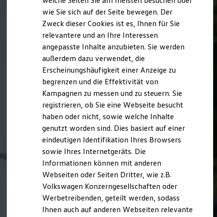
welche Seiten Sie am meisten besuchen oder
Hilfreiches für Besitzer
wie Sie sich auf der Seite bewegen. Der
Digitales Bordbuch
Zweck dieser Cookies ist es, Ihnen für Sie
Fahrerassistenz- und Sicherheitssysteme
Kontrollleuchten
relevantere und an Ihre Interessen
Kurzfahrprofile und Ölverdünnung
angepasste Inhalte anzubieten. Sie werden
Batterieverordnung
außerdem dazu verwendet, die
XTL-Dieselkraftstoff
Ersatzteile und Betriebsflüssigkeiten
Erscheinungshäufigkeit einer Anzeige zu
Original Zubehör und Lifestyle Produkte
begrenzen und die Effektivität von
myVolkswagen
Kampagnen zu messen und zu steuern. Sie
myVolkswagen Business
Elektrisch & Autonom
registrieren, ob Sie eine Webseite besucht
Elektro - & Hybridfahrzeuge
haben oder nicht, sowie welche Inhalte
Unser Ansatz
genutzt worden sind. Dies basiert auf einer
Klimafreundlicher Strom
Reichweite & Ladelösungen
eindeutigen Identifikation Ihres Browsers
Reichweitensimulator
sowie Ihres Internetgeräts. Die
Ladezeitensimulator
Informationen können mit anderen
Ladelösungen für Privatkunden
Ladelösungen für Gewerbekunden
Webseiten oder Seiten Dritter, wie z.B.
Wallbox und Ladekabel
Volkswagen Konzerngesellschaften oder
Bidirektionales Laden
Werbetreibenden, geteilt werden, sodass
Förderung & Kosten der Elektrofahrzeuge
Fördermöglichkeiten für Privatkunden
Ihnen auch auf anderen Webseiten relevante
Fördermöglichkeiten für Gewerbekunden