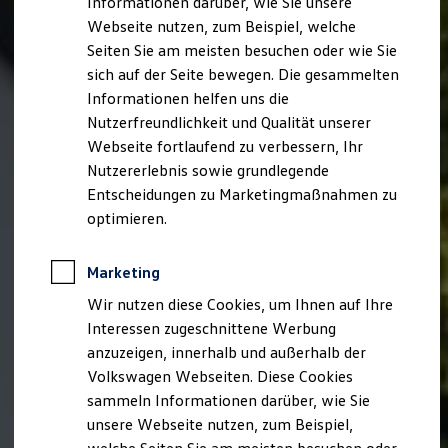
Informationen darüber, wie Sie unsere
Garantien
Webseite nutzen, zum Beispiel, welche
Kfz-Versicherung für Nutzfahrzeuge
Restschuldversicherung
Seiten Sie am meisten besuchen oder wie Sie
Wartungsverträge
sich auf der Seite bewegen. Die gesammelten
Besitzer & Service
Informationen helfen uns die
Reparatur & Service
Sommer-Special
Nutzerfreundlichkeit und Qualität unserer
Reparatur, Pflege & Inspektion
Webseite fortlaufend zu verbessern, Ihr
Servicetermin anfragen
Nutzererlebnis sowie grundlegende
Service-Vorteile bei Volkswagen Nutzfahrzeuge
ServicePlus
Entscheidungen zu Marketingmaßnahmen zu
Economy Service
optimieren.
Räder & Reifen Service
Ersatzfahrzeuge
Notdienst und Pannenhilfe
Marketing
Software, Konnektivität & Apps
California App
Wir nutzen diese Cookies, um Ihnen auf Ihre
VW Connect für Ihren ID. Buzz
Interessen zugeschnittene Werbung
VW Connect für Ihren Transporter/Caravelle
anzuzeigen, innerhalb und außerhalb der
VW Connect für Ihren Amarok
VW Connect für andere Modelle
Volkswagen Webseiten. Diese Cookies
Connect Pro
sammeln Informationen darüber, wie Sie
Fleet Interface Data
unsere Webseite nutzen, zum Beispiel,
Multistop Pathfinder
Übersicht Software Updates