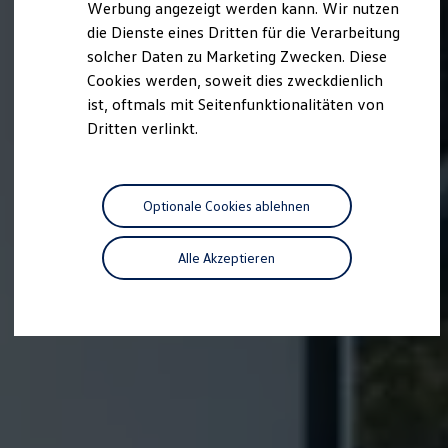
Werbung angezeigt werden kann. Wir nutzen
Kostensimulator
die Dienste eines Dritten für die Verarbeitung
Autonomes Fahren
Mehr zum ID. Buzz
solcher Daten zu Marketing Zwecken. Diese
Online Beratung
Cookies werden, soweit dies zweckdienlich
California Welt
ist, oftmals mit Seitenfunktionalitäten von
California Club
California Magazin & Ratgeber
Dritten verlinkt.
Vanlife
Ratgeber
Routen & Reisen
California Reisen & Erlebnisse
Optionale Cookies ablehnen
California App
California Lifestyle & Zubehör
Übernachten im California
Alle Akzeptieren
Marke
Unternehmen
Karriere
Karriere im Unternehmen
Karriere im Autohaus
Nachhaltigkeit
Kunden
Gesellschaft
Natur
Events
Rückblick VW Bus Festival 2023