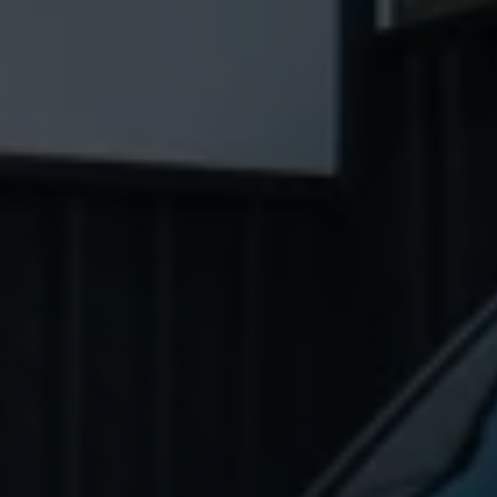
75 Jahre Bulli Jubiläum
Bulli Magazin
Fahrzeugabholung ab Werk