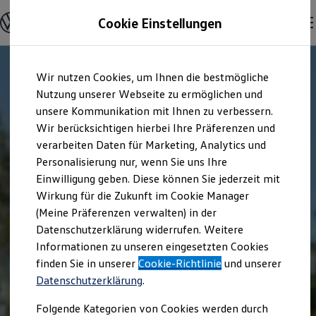
Modelle & Konfigurator
Cookie Einstellungen
Nutzfahrzeuge
Nutzfahrzeugkategorien entdecken
Modelle konfigurieren
Konfiguration laden
Zum
Zum
Modelle vergleichen
Wir nutzen Cookies, um Ihnen die bestmögliche
Hauptinhalt
Footer
Vorgängermodelle und Oldtimer
springen
springen
Nutzung unserer Webseite zu ermöglichen und
Vorgängermodelle
Oldtimer
unsere Kommunikation mit Ihnen zu verbessern.
Bulli Historie
Wir berücksichtigen hierbei Ihre Präferenzen und
Branchenlösungen & Gewerbekunden
verarbeiten Daten für Marketing, Analytics und
Umbaulösungen und Hersteller finden
Auf- und Umbauten entdecken & konfigurieren
Personalisierung nur, wenn Sie uns Ihre
Groß- und Sonderkunden
Einwilligung geben. Diese können Sie jederzeit mit
Großkunden
Wirkung für die Zukunft im Cookie Manager
Kommunen & Behörden
Journalisten
(Meine Präferenzen verwalten) in der
Sportvereine
Datenschutzerklärung widerrufen. Weitere
Branchenlösungen
Informationen zu unseren eingesetzten Cookies
Bau & Handwerk
Gewerbliche Personenbeförderung
finden Sie in unserer
Cookie-Richtlinie
und unserer
Service & mobile Werkstätten
Datenschutzerklärung
.
Kurier, Logistik & Handel
Menschen mit Behinderung
Folgende Kategorien von Cookies werden durch
Kühlfahrzeuge