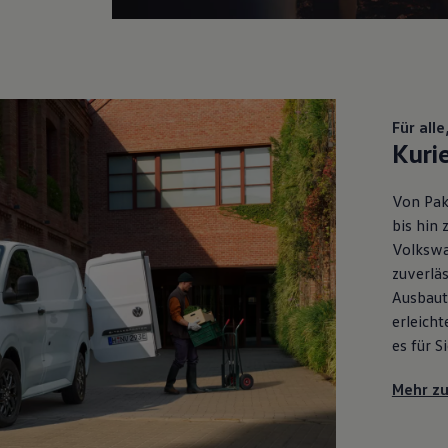
Für all
Kuri
Von Pake
bis hin 
Volksw
zuverläs
Ausbaut
erleicht
es für S
Mehr zu