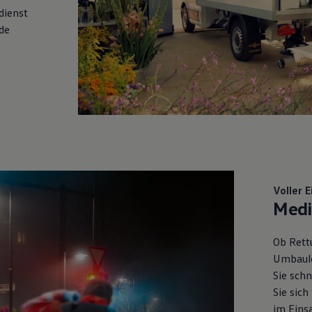
dienst
de
Voller 
Medi
Ob Rett
Umbaul
Sie schn
Sie sich
im Eins