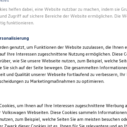
okies
Bau 
kies helfen dabei, eine Website nutzbar zu machen, indem sie G
Sei es i
und Zugriff auf sichere Bereiche der Website ermöglichen. Die W
Baustel
tig funktionieren.
Lösungen
Arbeitsa
rsonalisierung
aktuell
rden genutzt, um Funktionen der Website zuzulassen, die Ihnen e
auf Ihre Interessen zugeschnittene Nutzung ermöglichen. Diese
Mehr z
über, wie Sie unsere Webseite nutzen, zum Beispiel, welche Sei
 Sie sich auf der Seite bewegen. Die gesammelten Informationen
eit und Qualität unserer Webseite fortlaufend zu verbessern, Ihr
scheidungen zu Marketingmaßnahmen zu optimieren.
Cookies, um Ihnen auf Ihre Interessen zugeschnittene Werbung a
r Volkswagen Webseiten. Diese Cookies sammeln Informationen 
utzen, zum Beispiel, welche Seiten Sie am meisten besuchen oder
r Zweck dieser Cookies ist es, Ihnen für Sie relevantere und an I