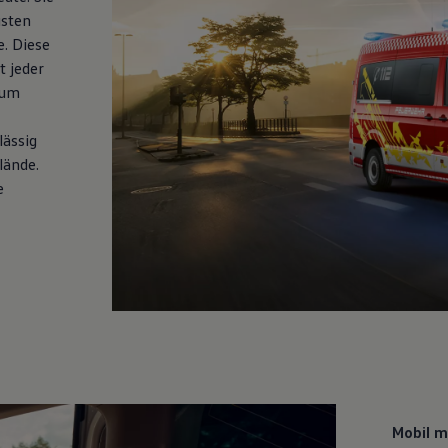
usten
e
. Diese
t jeder
zum
lässig
lände.
e
Mobil m