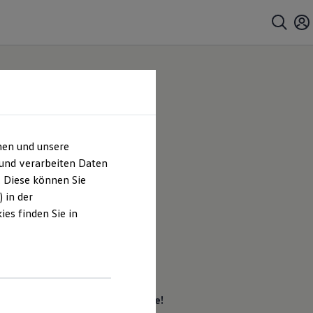
hen und unsere
 und verarbeiten Daten
. Diese können Sie
 in der
es finden Sie in
hsvolles Gelände? Heimstrecke!