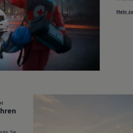
Mehr z
mt
hren
ute. Sie