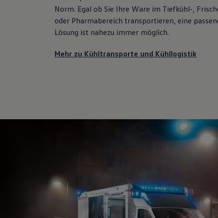
75 Jahre Bulli Jubiläum
Norm. Egal ob Sie Ihre Ware im Tiefkühl-, Frisch
Bulli Magazin
oder Pharmabereich transportieren, eine passen
Fahrzeugabholung ab Werk
Lösung ist nahezu immer möglich.
Mehr zu Kühltransporte und Kühllogistik