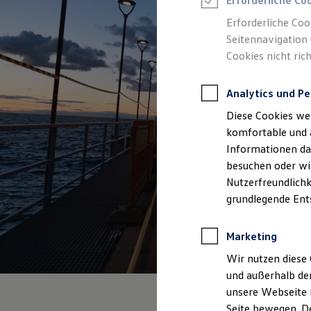
Erforderliche Co
Feuerwehr
Rettungsdienste
Erforderliche Coo
ONE Business ID Vorteile
Seitennavigation 
Fahrzeugsuche & Marktplatz
Cookies nicht rich
Fahrzeugsuche
Fahrzeuge online kaufen
Digitaler Marktplatz
Analytics und Pe
Kauf & Finanzierung
Online-Fahrzeugbewertung
Diese Cookies we
Aktionen & Angebote
E-Auto-Förderung
komfortable und 
Für Privatkunden
Informationen dar
Für Gewerbekunden
besuchen oder wie
Profi Paket
TopDeal
Nutzerfreundlichk
Gebrauchtwagen
grundlegende Ent
ProfiPartner für Gebrauchtwagen
Zertifizierte Gebrauchtwagen
Finanzierung
Marketing
Für Privatkunden
Für Gewerbekunden
Wir nutzen diese 
Leasing
und außerhalb de
Für Privatkunden
unsere Webseite n
Für Gewerbekunden
Versicherungen & Garantien
Seite bewegen. De