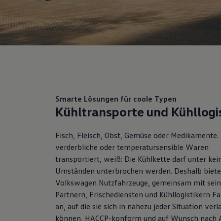
Kostensimulator
Autonomes Fahren
Mehr zum ID. Buzz
Online Beratung
California Welt
California Club
California Magazin & Ratgeber
Vanlife
Ratgeber
Routen & Reisen
California Reisen & Erlebnisse
Smarte Lösungen für coole Typen
California App
Kühltransporte und Kühllogi
California Lifestyle & Zubehör
Übernachten im California
Marke
Fisch, Fleisch, Obst, Gemüse oder Medikamente.
Unternehmen
verderbliche oder temperatursensible Waren
Karriere
Karriere im Unternehmen
transportiert, weiß: Die Kühlkette darf unter kei
Karriere im Autohaus
Umständen unterbrochen werden. Deshalb biete
Nachhaltigkeit
Volkswagen
Nutzfahrzeuge
, gemeinsam mit sei
Kunden
Gesellschaft
Partnern, Frischediensten und Kühllogistikern F
Natur
an, auf die sie sich in nahezu jeder Situation ver
Events
können, HACCP-konform und auf Wunsch nach 
Rückblick VW Bus Festival 2023