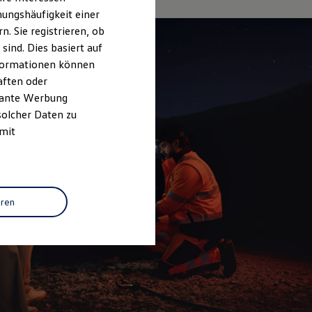
ungshäufigkeit einer
. Sie registrieren, ob
ind. Dies basiert auf
Informationen können
aften oder
evante Werbung
solcher Daten zu
 mit
eren