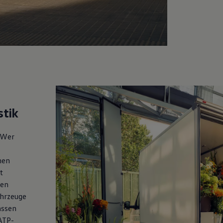
stik
 Wer
nen
t
nen
ahrzeuge
lassen
ATP-