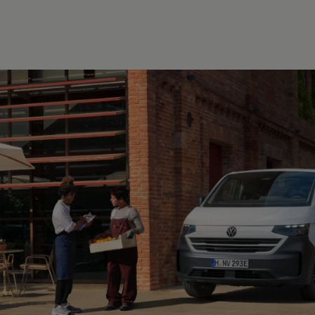
Hilfreiches für Besitzer
Digitales Bordbuch
Fahrerassistenz- und Sicherheitssysteme
Kontrollleuchten
Kurzfahrprofile und Ölverdünnung
Batterieverordnung
XTL-Dieselkraftstoff
Ersatzteile und Betriebsflüssigkeiten
Original Zubehör und Lifestyle Produkte
myVolkswagen
myVolkswagen Business
Elektrisch & Autonom
Elektro - & Hybridfahrzeuge
Unser Ansatz
Klimafreundlicher Strom
Reichweite & Ladelösungen
Reichweitensimulator
Ladezeitensimulator
Ladelösungen für Privatkunden
Ladelösungen für Gewerbekunden
Wallbox und Ladekabel
Bidirektionales Laden
Förderung & Kosten der Elektrofahrzeuge
Fördermöglichkeiten für Privatkunden
Fördermöglichkeiten für Gewerbekunden