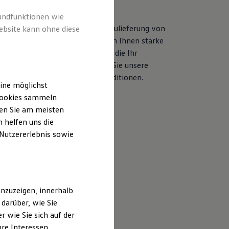
und Handwerk
rundfunktionen wie
m Straßen- und Tiefbau, bei der Zulieferung von
ebsite kann ohne diese
len oder im Handwerk: Wir bieten Ihnen starke
 für fast jede Herausforderung, die Ihr
lltag mit sich bringt. Entdecken Sie unsere
en Angebote und attraktiven Konditionen.
ine möglichst
 Cookies sammeln
u Bau und Handwerk
ten Sie am meisten
 helfen uns die
 Nutzererlebnis sowie
nzuzeigen, innerhalb
darüber, wie Sie
 wie Sie sich auf der
hre Interessen