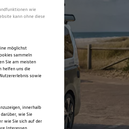
rundfunktionen wie
ebsite kann ohne diese
ine möglichst
 Cookies sammeln
ten Sie am meisten
 helfen uns die
 Nutzererlebnis sowie
nzuzeigen, innerhalb
darüber, wie Sie
 wie Sie sich auf der
hre Interessen