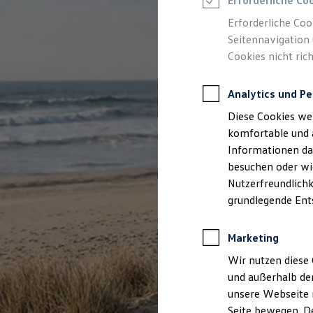
Erforderliche Co
Rettungsdienste
ONE Business ID Vorteile
Erforderliche Coo
Fahrzeugsuche & Marktplatz
Seitennavigation 
Fahrzeugsuche
Cookies nicht rich
Fahrzeuge online kaufen
Digitaler Marktplatz
Kauf & Finanzierung
Analytics und Pe
Online-Fahrzeugbewertung
Aktionen & Angebote
Diese Cookies we
E-Auto-Förderung
Für Privatkunden
komfortable und 
Für Gewerbekunden
Informationen dar
Profi Paket
besuchen oder wie
TopDeal
Gebrauchtwagen
Nutzerfreundlichk
ProfiPartner für Gebrauchtwagen
grundlegende Ent
Zertifizierte Gebrauchtwagen
Finanzierung
Für Privatkunden
Marketing
Für Gewerbekunden
Leasing
Wir nutzen diese 
Für Privatkunden
und außerhalb de
Für Gewerbekunden
unsere Webseite n
Versicherungen & Garantien
Garantien
Seite bewegen. De