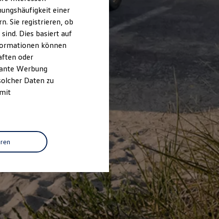
ungshäufigkeit einer
. Sie registrieren, ob
ind. Dies basiert auf
Informationen können
aften oder
evante Werbung
solcher Daten zu
 mit
eren