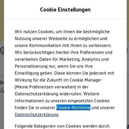
75 % Sonderabschreibung auf E-Fahrzeuge? – Und
Cookie Einstellungen
pro Monat Geld sparen?
– Berechnen Sie mit
unserem Kostensimulator Ihre Spritersparnis durch
den Umstieg auf ein Elektrofahrzeug.
Zum
Zum
Wir nutzen Cookies, um Ihnen die bestmögliche
Hauptinhalt
Footer
Zum Kostensimulator
springen
springen
Nutzung unserer Webseite zu ermöglichen und
unsere Kommunikation mit Ihnen zu verbessern.
Modelle & Konfigurator
Nutzfahrzeuge
Wir berücksichtigen hierbei Ihre Präferenzen und
Nutzfahrzeugkategorien entdecken
verarbeiten Daten für Marketing, Analytics und
Modelle konfigurieren
Konfiguration laden
Personalisierung nur, wenn Sie uns Ihre
Modelle
Ausstattungsvariante
Motoren
Farben
Interieur
Modelle vergleichen
Einwilligung geben. Diese können Sie jederzeit mit
Vorgängermodelle und Oldtimer
Wirkung für die Zukunft im Cookie Manager
Vorgängermodelle
Der neue Caddy Cargo / Caddy Flexible
Oldtimer
(Meine Präferenzen verwalten) in der
4
Varianten
Bulli Historie
Datenschutzerklärung widerrufen. Weitere
Branchenlösungen & Gewerbekunden
Informationen zu unseren eingesetzten Cookies
Umbaulösungen und Hersteller finden
Auf- und Umbauten entdecken & konfigurieren
finden Sie in unserer
Cookie-Richtlinie
und unserer
Groß- und Sonderkunden
Datenschutzerklärung
.
Großkunden
Kommunen & Behörden
Folgende Kategorien von Cookies werden durch
Caddy Cargo
Cad
Journalisten