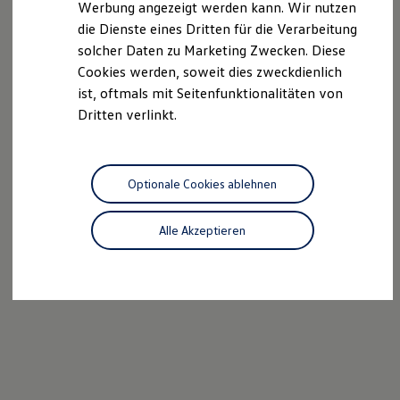
Werbung angezeigt werden kann. Wir nutzen
Ladelösungen für Privatkunden
die Dienste eines Dritten für die Verarbeitung
Ladelösungen für Gewerbekunden
Wallbox und Ladekabel
solcher Daten zu Marketing Zwecken. Diese
Bidirektionales Laden
Cookies werden, soweit dies zweckdienlich
Förderung & Kosten der Elektrofahrzeuge
ist, oftmals mit Seitenfunktionalitäten von
Fördermöglichkeiten für Privatkunden
Fördermöglichkeiten für Gewerbekunden
Dritten verlinkt.
Kostensimulator
Autonomes Fahren
Mehr zum ID. Buzz
Online Beratung
Optionale Cookies ablehnen
California Welt
California Club
California Magazin & Ratgeber
Alle Akzeptieren
Vanlife
Ratgeber
Routen & Reisen
California Reisen & Erlebnisse
California App
California Lifestyle & Zubehör
Übernachten im California
Marke
Unternehmen
Karriere
Karriere im Unternehmen