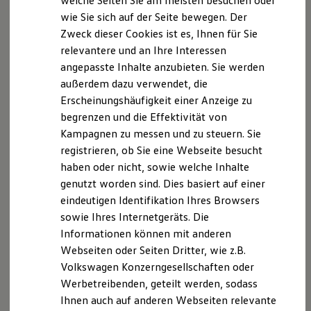
welche Seiten Sie am meisten besuchen oder
VW Connect für Ihren Transporter/Caravelle
wie Sie sich auf der Seite bewegen. Der
VW Connect für Ihren Amarok
Zweck dieser Cookies ist es, Ihnen für Sie
VW Connect für andere Modelle
Connect Pro
relevantere und an Ihre Interessen
Fleet Interface Data
angepasste Inhalte anzubieten. Sie werden
Multistop Pathfinder
außerdem dazu verwendet, die
Übersicht Software Updates
Hilfreiches für Besitzer
Erscheinungshäufigkeit einer Anzeige zu
Digitales Bordbuch
begrenzen und die Effektivität von
Fahrerassistenz- und Sicherheitssysteme
Kampagnen zu messen und zu steuern. Sie
Kontrollleuchten
Kurzfahrprofile und Ölverdünnung
registrieren, ob Sie eine Webseite besucht
Batterieverordnung
haben oder nicht, sowie welche Inhalte
XTL-Dieselkraftstoff
genutzt worden sind. Dies basiert auf einer
Ersatzteile und Betriebsflüssigkeiten
Original Zubehör und Lifestyle Produkte
eindeutigen Identifikation Ihres Browsers
myVolkswagen
sowie Ihres Internetgeräts. Die
myVolkswagen Business
Informationen können mit anderen
Elektrisch & Autonom
Elektro - & Hybridfahrzeuge
Webseiten oder Seiten Dritter, wie z.B.
Unser Ansatz
Volkswagen Konzerngesellschaften oder
Klimafreundlicher Strom
Werbetreibenden, geteilt werden, sodass
Reichweite & Ladelösungen
Reichweitensimulator
Ihnen auch auf anderen Webseiten relevante
Ladezeitensimulator