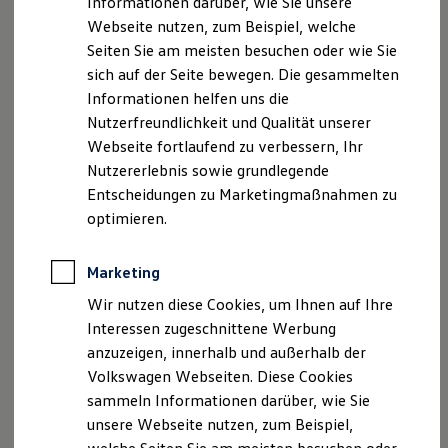
Informationen darüber, wie Sie unsere
Finanzierung
Webseite nutzen, zum Beispiel, welche
Für Privatkunden
Für Gewerbekunden
Seiten Sie am meisten besuchen oder wie Sie
Leasing
sich auf der Seite bewegen. Die gesammelten
Für Privatkunden
Informationen helfen uns die
Für Gewerbekunden
Versicherungen & Garantien
Nutzerfreundlichkeit und Qualität unserer
Garantien
Webseite fortlaufend zu verbessern, Ihr
Kfz-Versicherung für Nutzfahrzeuge
Nutzererlebnis sowie grundlegende
Restschuldversicherung
Wartungsverträge
Entscheidungen zu Marketingmaßnahmen zu
Besitzer & Service
optimieren.
Reparatur & Service
Sommer-Special
Reparatur, Pflege & Inspektion
Marketing
Servicetermin anfragen
Service-Vorteile bei Volkswagen Nutzfahrzeuge
Wir nutzen diese Cookies, um Ihnen auf Ihre
ServicePlus
Interessen zugeschnittene Werbung
Economy Service
anzuzeigen, innerhalb und außerhalb der
Räder & Reifen Service
Ersatzfahrzeuge
Volkswagen Webseiten. Diese Cookies
Notdienst und Pannenhilfe
sammeln Informationen darüber, wie Sie
Software, Konnektivität & Apps
unsere Webseite nutzen, zum Beispiel,
California App
VW Connect für Ihren ID. Buzz