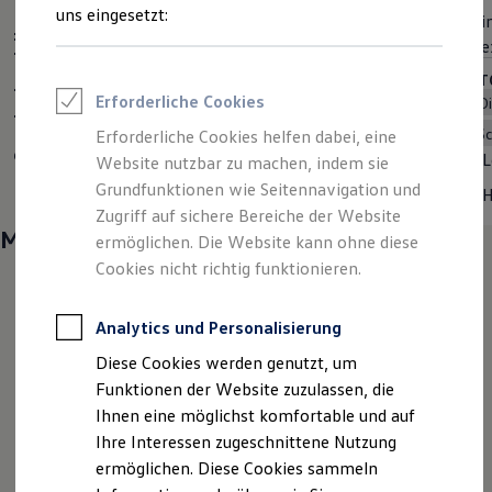
Sportvereine
uns eingesetzt:
Ab inkl. MwSt.
31.511,20 €
Ab i
Branchenlösungen
Standardmodelle
Ab exkl. MwSt.
26.480,00 €
Ab e
Bau & Handwerk
Gewerbliche Personenbeförderung
MOTOREN (5 verfügbar)
MOTO
Service & mobile Werkstätten
Erforderliche Cookies
Diesel
Plug-In-Hybrid
Super bleifrei
Kurier, Logistik & Handel
Kühlfahrzeuge
Schaltgetriebe
Automatik
Erforderliche Cookies helfen dabei, eine
Feuerwehr
Leistung
75 — 90kW
L
Website nutzbar zu machen, indem sie
Rettungsdienste
ONE Business ID Vorteile
Grundfunktionen wie Seitennavigation und
Hubraum
1,5 | 2L
Fahrzeugsuche & Marktplatz
Zugriff auf sichere Bereiche der Website
Fahrzeugsuche
Mehr entdecken
ermöglichen. Die Website kann ohne diese
Fahrzeuge online kaufen
Digitaler Marktplatz
Cookies nicht richtig funktionieren.
Kauf & Finanzierung
Online-Fahrzeugbewertung
Aktionen & Angebote
Analytics und Personalisierung
E-Auto-Förderung
Diese Cookies werden genutzt, um
Für Privatkunden
Für Gewerbekunden
Funktionen der Website zuzulassen, die
Profi Paket
Ihnen eine möglichst komfortable und auf
TopDeal
Ihre Interessen zugeschnittene Nutzung
Gebrauchtwagen
ProfiPartner für Gebrauchtwagen
ermöglichen. Diese Cookies sammeln
Zertifizierte Gebrauchtwagen