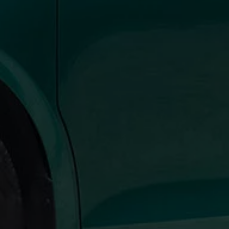
Bulli Magazin
Fahrzeugabholung ab Werk
Uptime