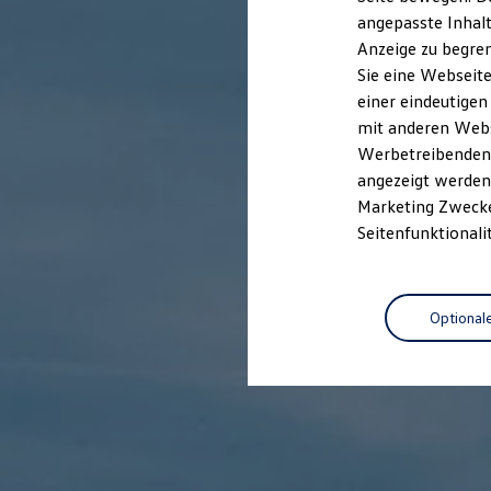
Kfz-Versicherung für Nutzfahrzeuge
angepasste Inhalt
Restschuldversicherung
Anzeige zu begren
Wartungsverträge
Besitzer & Service
Sie eine Webseite
Reparatur & Service
einer eindeutigen
Sommer-Special
mit anderen Webse
Reparatur, Pflege & Inspektion
Servicetermin anfragen
Werbetreibenden,
Service-Vorteile bei Volkswagen Nutzfahrzeuge
angezeigt werden 
ServicePlus
Marketing Zwecken
Economy Service
Räder & Reifen Service
Seitenfunktionali
Ersatzfahrzeuge
Notdienst und Pannenhilfe
Software, Konnektivität & Apps
California App
Optional
VW Connect für Ihren ID. Buzz
VW Connect für Ihren Transporter/Caravelle
VW Connect für Ihren Amarok
VW Connect für andere Modelle
Connect Pro
Fleet Interface Data
Multistop Pathfinder
Übersicht Software Updates
Hilfreiches für Besitzer