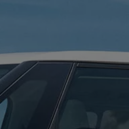
Digitales Bordbuch
Fahrerassistenz- und Sicherheitssysteme
Kontrollleuchten
Kurzfahrprofile und Ölverdünnung
Batterieverordnung
XTL-Dieselkraftstoff
Ersatzteile und Betriebsflüssigkeiten
Original Zubehör und Lifestyle Produkte
myVolkswagen
myVolkswagen Business
Elektrisch & Autonom
Elektro - & Hybridfahrzeuge
Unser Ansatz
Klimafreundlicher Strom
Reichweite & Ladelösungen
Reichweitensimulator
Ladezeitensimulator
Ladelösungen für Privatkunden
Ladelösungen für Gewerbekunden
Wallbox und Ladekabel
Bidirektionales Laden
Förderung & Kosten der Elektrofahrzeuge
Fördermöglichkeiten für Privatkunden
Fördermöglichkeiten für Gewerbekunden
Kostensimulator