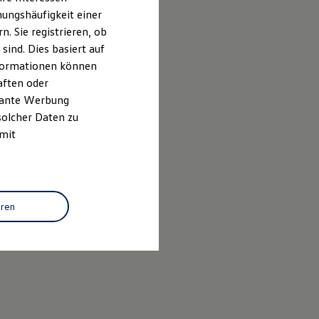
ungshäufigkeit einer
. Sie registrieren, ob
ind. Dies basiert auf
Informationen können
aften oder
evante Werbung
solcher Daten zu
 mit
eren