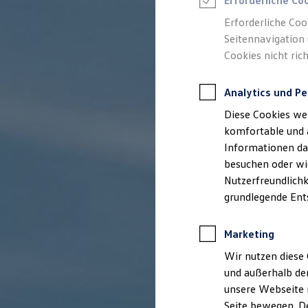
Erforderliche Co
Rettungsdienste
ONE Business ID Vorteile
Erforderliche Coo
Fahrzeugsuche & Marktplatz
Seitennavigation 
Fahrzeugsuche
Cookies nicht rich
Fahrzeuge online kaufen
Digitaler Marktplatz
Kauf & Finanzierung
Analytics und Pe
Online-Fahrzeugbewertung
Aktionen & Angebote
Diese Cookies we
E-Auto-Förderung
Für Privatkunden
komfortable und 
Für Gewerbekunden
Informationen dar
Profi Paket
besuchen oder wie
TopDeal
Gebrauchtwagen
Nutzerfreundlichk
ProfiPartner für Gebrauchtwagen
grundlegende Ent
Zertifizierte Gebrauchtwagen
Finanzierung
Für Privatkunden
Marketing
Für Gewerbekunden
Leasing
Wir nutzen diese 
Für Privatkunden
und außerhalb de
Für Gewerbekunden
unsere Webseite n
Versicherungen & Garantien
Garantien
Seite bewegen. De