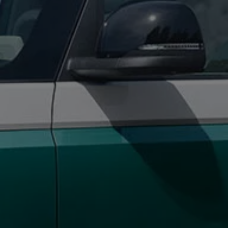
Autonomes Fahren
Mehr zum ID. Buzz
Online Beratung
California Welt
California Club
California Magazin & Ratgeber
Vanlife
Ratgeber
Routen & Reisen
California Reisen & Erlebnisse
California App
California Lifestyle & Zubehör
Übernachten im California
Marke
Unternehmen
Karriere
Karriere im Unternehmen
Karriere im Autohaus
Nachhaltigkeit
Kunden
Gesellschaft
Natur
Events
Rückblick VW Bus Festival 2023
75 Jahre Bulli Jubiläum