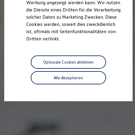
Werbung angezeigt werden kann. Wir nutzen
Kostensimulator
die Dienste eines Dritten für die Verarbeitung
Autonomes Fahren
Mehr zum ID. Buzz
solcher Daten zu Marketing Zwecken. Diese
Online Beratung
Cookies werden, soweit dies zweckdienlich
California Welt
ist, oftmals mit Seitenfunktionalitäten von
California Club
California Magazin & Ratgeber
Dritten verlinkt.
Vanlife
Ratgeber
Routen & Reisen
California Reisen & Erlebnisse
Optionale Cookies ablehnen
California App
California Lifestyle & Zubehör
Übernachten im California
Alle Akzeptieren
Marke
Unternehmen
Karriere
Karriere im Unternehmen
Karriere im Autohaus
Nachhaltigkeit
Kunden
Gesellschaft
Natur
Events
Rückblick VW Bus Festival 2023