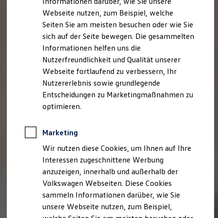
Informationen darüber, wie Sie unsere
Garantien
Webseite nutzen, zum Beispiel, welche
Kfz-Versicherung für Nutzfahrzeuge
Restschuldversicherung
Seiten Sie am meisten besuchen oder wie Sie
Wartungsverträge
sich auf der Seite bewegen. Die gesammelten
Besitzer & Service
Informationen helfen uns die
Reparatur & Service
Sommer-Special
Nutzerfreundlichkeit und Qualität unserer
Reparatur, Pflege & Inspektion
Webseite fortlaufend zu verbessern, Ihr
Servicetermin anfragen
Nutzererlebnis sowie grundlegende
Service-Vorteile bei Volkswagen Nutzfahrzeuge
ServicePlus
Entscheidungen zu Marketingmaßnahmen zu
Economy Service
optimieren.
Räder & Reifen Service
Ersatzfahrzeuge
Notdienst und Pannenhilfe
Marketing
Software, Konnektivität & Apps
California App
Wir nutzen diese Cookies, um Ihnen auf Ihre
VW Connect für Ihren ID. Buzz
Interessen zugeschnittene Werbung
VW Connect für Ihren Transporter/Caravelle
anzuzeigen, innerhalb und außerhalb der
VW Connect für Ihren Amarok
VW Connect für andere Modelle
Volkswagen Webseiten. Diese Cookies
Connect Pro
sammeln Informationen darüber, wie Sie
Fleet Interface Data
unsere Webseite nutzen, zum Beispiel,
Multistop Pathfinder
Übersicht Software Updates