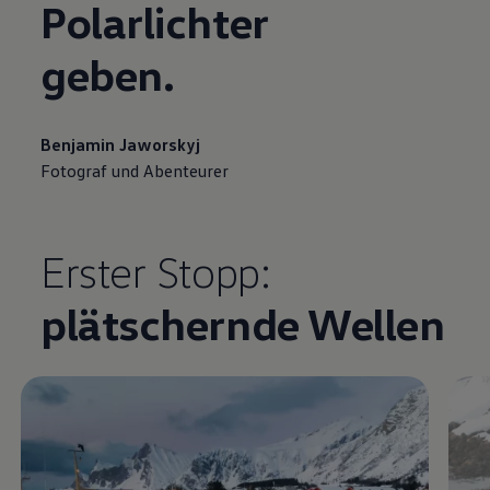
Polarlichter
geben.
Benjamin Jaworskyj
Fotograf und Abenteurer
Video im Vollbild anzeigen
Erster Stopp:
plätschernde Wellen