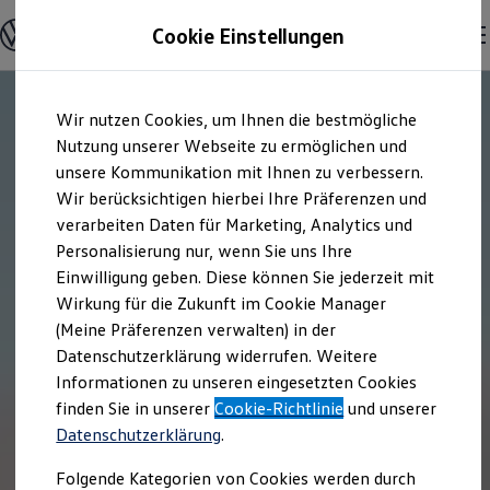
Modelle & Konfigurator
Cookie Einstellungen
Nutzfahrzeuge
Nutzfahrzeugkategorien entdecken
Modelle konfigurieren
Konfiguration laden
Zum
Zum
Modelle vergleichen
Wir nutzen Cookies, um Ihnen die bestmögliche
Hauptinhalt
Footer
Vorgängermodelle und Oldtimer
springen
springen
Nutzung unserer Webseite zu ermöglichen und
Vorgängermodelle
Oldtimer
unsere Kommunikation mit Ihnen zu verbessern.
Bulli Historie
Wir berücksichtigen hierbei Ihre Präferenzen und
Branchenlösungen & Gewerbekunden
verarbeiten Daten für Marketing, Analytics und
Umbaulösungen und Hersteller finden
Auf- und Umbauten entdecken & konfigurieren
Personalisierung nur, wenn Sie uns Ihre
Groß- und Sonderkunden
Einwilligung geben. Diese können Sie jederzeit mit
Großkunden
Wirkung für die Zukunft im Cookie Manager
Kommunen & Behörden
Journalisten
(Meine Präferenzen verwalten) in der
Sportvereine
Datenschutzerklärung widerrufen. Weitere
Branchenlösungen
Informationen zu unseren eingesetzten Cookies
Bau & Handwerk
Gewerbliche Personenbeförderung
finden Sie in unserer
Cookie-Richtlinie
und unserer
Service & mobile Werkstätten
Datenschutzerklärung
.
Kurier, Logistik & Handel
Menschen mit Behinderung
Folgende Kategorien von Cookies werden durch
Kühlfahrzeuge