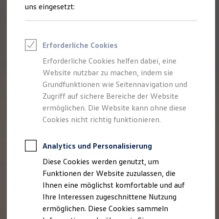
Feuerwehr
uns eingesetzt:
Rettungsdienste
ONE Business ID Vorteile
Fahrzeugsuche & Marktplatz
Fahrzeugsuche
Erforderliche Cookies
Fahrzeuge online kaufen
Digitaler Marktplatz
Erforderliche Cookies helfen dabei, eine
Kauf & Finanzierung
Website nutzbar zu machen, indem sie
Online-Fahrzeugbewertung
Aktionen & Angebote
Grundfunktionen wie Seitennavigation und
E-Auto-Förderung
Zugriff auf sichere Bereiche der Website
Für Privatkunden
ermöglichen. Die Website kann ohne diese
Für Gewerbekunden
Profi Paket
Cookies nicht richtig funktionieren.
TopDeal
Gebrauchtwagen
ProfiPartner für Gebrauchtwagen
Analytics und Personalisierung
Zertifizierte Gebrauchtwagen
Diese Cookies werden genutzt, um
Finanzierung
Für Privatkunden
Funktionen der Website zuzulassen, die
Für Gewerbekunden
Ihnen eine möglichst komfortable und auf
Leasing
Ihre Interessen zugeschnittene Nutzung
Für Privatkunden
Für Gewerbekunden
ermöglichen. Diese Cookies sammeln
Versicherungen & Garantien