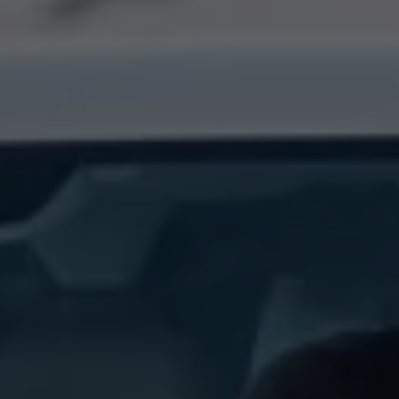
75 Jahre Bulli Jubiläum
Bulli Magazin
Fahrzeugabholung ab Werk