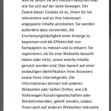
welche Seiten Sie am meisten besuchen oder
Hilfreiches für Besitzer
wie Sie sich auf der Seite bewegen. Der
Digitales Bordbuch
Zweck dieser Cookies ist es, Ihnen für Sie
Fahrerassistenz- und Sicherheitssysteme
Kontrollleuchten
relevantere und an Ihre Interessen
Kurzfahrprofile und Ölverdünnung
angepasste Inhalte anzubieten. Sie werden
Batterieverordnung
außerdem dazu verwendet, die
XTL-Dieselkraftstoff
Ersatzteile und Betriebsflüssigkeiten
Erscheinungshäufigkeit einer Anzeige zu
Original Zubehör und Lifestyle Produkte
begrenzen und die Effektivität von
myVolkswagen
Kampagnen zu messen und zu steuern. Sie
myVolkswagen Business
Elektrisch & Autonom
registrieren, ob Sie eine Webseite besucht
Elektro - & Hybridfahrzeuge
haben oder nicht, sowie welche Inhalte
Unser Ansatz
genutzt worden sind. Dies basiert auf einer
Klimafreundlicher Strom
Reichweite & Ladelösungen
eindeutigen Identifikation Ihres Browsers
Reichweitensimulator
sowie Ihres Internetgeräts. Die
Ladezeitensimulator
Informationen können mit anderen
Ladelösungen für Privatkunden
Ladelösungen für Gewerbekunden
Webseiten oder Seiten Dritter, wie z.B.
Wallbox und Ladekabel
Volkswagen Konzerngesellschaften oder
Bidirektionales Laden
Werbetreibenden, geteilt werden, sodass
Förderung & Kosten der Elektrofahrzeuge
Fördermöglichkeiten für Privatkunden
Ihnen auch auf anderen Webseiten relevante
Fördermöglichkeiten für Gewerbekunden