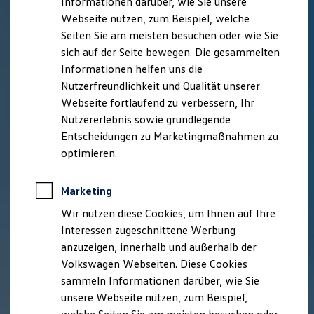
Informationen darüber, wie Sie unsere
Garantien
Webseite nutzen, zum Beispiel, welche
Kfz-Versicherung für Nutzfahrzeuge
Restschuldversicherung
Seiten Sie am meisten besuchen oder wie Sie
Wartungsverträge
sich auf der Seite bewegen. Die gesammelten
Besitzer & Service
Informationen helfen uns die
Reparatur & Service
Sommer-Special
Nutzerfreundlichkeit und Qualität unserer
Reparatur, Pflege & Inspektion
Webseite fortlaufend zu verbessern, Ihr
Servicetermin anfragen
Nutzererlebnis sowie grundlegende
Service-Vorteile bei Volkswagen Nutzfahrzeuge
ServicePlus
Entscheidungen zu Marketingmaßnahmen zu
Economy Service
optimieren.
Räder & Reifen Service
Ersatzfahrzeuge
Notdienst und Pannenhilfe
Marketing
Software, Konnektivität & Apps
California App
Wir nutzen diese Cookies, um Ihnen auf Ihre
VW Connect für Ihren ID. Buzz
Interessen zugeschnittene Werbung
VW Connect für Ihren Transporter/Caravelle
anzuzeigen, innerhalb und außerhalb der
VW Connect für Ihren Amarok
VW Connect für andere Modelle
Volkswagen Webseiten. Diese Cookies
Connect Pro
sammeln Informationen darüber, wie Sie
Fleet Interface Data
unsere Webseite nutzen, zum Beispiel,
Multistop Pathfinder
Übersicht Software Updates