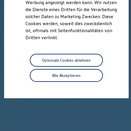
Werbung angezeigt werden kann. Wir nutzen
Kostensimulator
die Dienste eines Dritten für die Verarbeitung
Autonomes Fahren
Mehr zum ID. Buzz
solcher Daten zu Marketing Zwecken. Diese
Online Beratung
Cookies werden, soweit dies zweckdienlich
California Welt
ist, oftmals mit Seitenfunktionalitäten von
California Club
California Magazin & Ratgeber
Dritten verlinkt.
Vanlife
Ratgeber
Routen & Reisen
California Reisen & Erlebnisse
Optionale Cookies ablehnen
California App
California Lifestyle & Zubehör
Übernachten im California
Alle Akzeptieren
Marke
Unternehmen
Karriere
Karriere im Unternehmen
Karriere im Autohaus
Nachhaltigkeit
Kunden
Gesellschaft
Natur
Events
Rückblick VW Bus Festival 2023