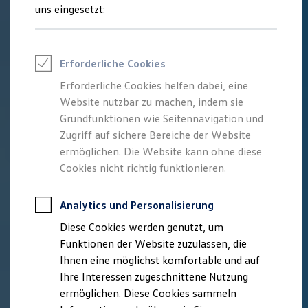
Feuerwehr
uns eingesetzt:
Rettungsdienste
ONE Business ID Vorteile
Fahrzeugsuche & Marktplatz
Fahrzeugsuche
Erforderliche Cookies
Fahrzeuge online kaufen
Digitaler Marktplatz
Erforderliche Cookies helfen dabei, eine
Kauf & Finanzierung
Website nutzbar zu machen, indem sie
Online-Fahrzeugbewertung
Aktionen & Angebote
Grundfunktionen wie Seitennavigation und
E-Auto-Förderung
Zugriff auf sichere Bereiche der Website
Für Privatkunden
ermöglichen. Die Website kann ohne diese
Für Gewerbekunden
Profi Paket
Cookies nicht richtig funktionieren.
TopDeal
Gebrauchtwagen
ProfiPartner für Gebrauchtwagen
Analytics und Personalisierung
Zertifizierte Gebrauchtwagen
Diese Cookies werden genutzt, um
Finanzierung
Für Privatkunden
Funktionen der Website zuzulassen, die
Für Gewerbekunden
Ihnen eine möglichst komfortable und auf
Leasing
Ihre Interessen zugeschnittene Nutzung
Für Privatkunden
Für Gewerbekunden
ermöglichen. Diese Cookies sammeln
Versicherungen & Garantien