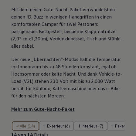
Mit dem neuen Gute-Nacht-Paket verwandelst du
deinen
ID. Buzz
in wenigen Handgriffen in einen
komfortablen Camper für zwei Personen:
passgenaues Bettgestell, bequeme Klappmatratze
(2,03 m x1,20 m), Verdunklungsset, Tisch und Stühle -
alles dabei.
Der neue „Übernachten“-Modus hält die Temperatur
im Innenraum bis zu 48 Stunden konstant, egal ob
Hochsommer oder kalte Nacht. Und dank Vehicle-to-
Load (V2L) stehen 230 Volt mit bis zu 2.000 Watt
bereit: für Kühlbox, Kaffeemaschine oder das e-Bike
für den nächsten Morgen.
Mehr zum Gute-Nacht-Paket
14 von 14 Details
Alle (14)
Exterieur (6)
Interieur (7)
Pakete (1)
14 von 14
Details