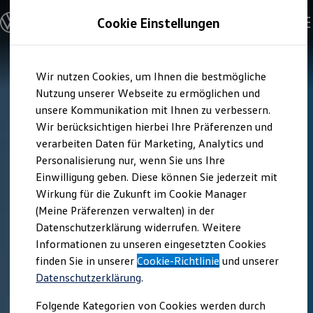
Modelle & Konfigurator
Cookie Einstellungen
Nutzfahrzeuge
Nutzfahrzeugkategorien entdecken
Modelle konfigurieren
Konfiguration laden
Zum
Zum
Modelle vergleichen
Wir nutzen Cookies, um Ihnen die bestmögliche
Hauptinhalt
Footer
Vorgängermodelle und Oldtimer
springen
springen
Nutzung unserer Webseite zu ermöglichen und
Vorgängermodelle
Oldtimer
unsere Kommunikation mit Ihnen zu verbessern.
Bulli Historie
Wir berücksichtigen hierbei Ihre Präferenzen und
Branchenlösungen & Gewerbekunden
verarbeiten Daten für Marketing, Analytics und
Umbaulösungen und Hersteller finden
Auf- und Umbauten entdecken & konfigurieren
Personalisierung nur, wenn Sie uns Ihre
Groß- und Sonderkunden
Einwilligung geben. Diese können Sie jederzeit mit
Großkunden
Wirkung für die Zukunft im Cookie Manager
Kommunen & Behörden
Journalisten
(Meine Präferenzen verwalten) in der
Sportvereine
Datenschutzerklärung widerrufen. Weitere
Branchenlösungen
Informationen zu unseren eingesetzten Cookies
Bau & Handwerk
Gewerbliche Personenbeförderung
finden Sie in unserer
Cookie-Richtlinie
und unserer
Service & mobile Werkstätten
Datenschutzerklärung
.
Kurier, Logistik & Handel
Menschen mit Behinderung
Folgende Kategorien von Cookies werden durch
Kühlfahrzeuge