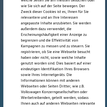
welche Seiten Sie am meisten besuchen oder
Hilfreiches für Besitzer
wie Sie sich auf der Seite bewegen. Der
Digitales Bordbuch
Zweck dieser Cookies ist es, Ihnen für Sie
Fahrerassistenz- und Sicherheitssysteme
Kontrollleuchten
relevantere und an Ihre Interessen
Kurzfahrprofile und Ölverdünnung
angepasste Inhalte anzubieten. Sie werden
Batterieverordnung
außerdem dazu verwendet, die
XTL-Dieselkraftstoff
Ersatzteile und Betriebsflüssigkeiten
Erscheinungshäufigkeit einer Anzeige zu
Original Zubehör und Lifestyle Produkte
begrenzen und die Effektivität von
myVolkswagen
Kampagnen zu messen und zu steuern. Sie
myVolkswagen Business
Elektrisch & Autonom
registrieren, ob Sie eine Webseite besucht
Elektro - & Hybridfahrzeuge
haben oder nicht, sowie welche Inhalte
Unser Ansatz
genutzt worden sind. Dies basiert auf einer
Klimafreundlicher Strom
Reichweite & Ladelösungen
eindeutigen Identifikation Ihres Browsers
Reichweitensimulator
sowie Ihres Internetgeräts. Die
Ladezeitensimulator
Informationen können mit anderen
Ladelösungen für Privatkunden
Ladelösungen für Gewerbekunden
Webseiten oder Seiten Dritter, wie z.B.
Wallbox und Ladekabel
Volkswagen Konzerngesellschaften oder
Bidirektionales Laden
Werbetreibenden, geteilt werden, sodass
Förderung & Kosten der Elektrofahrzeuge
Fördermöglichkeiten für Privatkunden
Ihnen auch auf anderen Webseiten relevante
Fördermöglichkeiten für Gewerbekunden