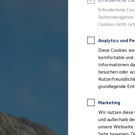
Erforderliche Co
Feuerwehr
Rettungsdienste
Erforderliche Coo
ONE Business ID Vorteile
Seitennavigation 
Fahrzeugsuche & Marktplatz
Cookies nicht rich
Fahrzeugsuche
Fahrzeuge online kaufen
Digitaler Marktplatz
Analytics und Pe
Kauf & Finanzierung
Online-Fahrzeugbewertung
Diese Cookies we
Aktionen & Angebote
E-Auto-Förderung
komfortable und 
Für Privatkunden
Informationen dar
Für Gewerbekunden
besuchen oder wie
Profi Paket
TopDeal
Nutzerfreundlichk
Gebrauchtwagen
grundlegende Ent
ProfiPartner für Gebrauchtwagen
Zertifizierte Gebrauchtwagen
Finanzierung
Marketing
Für Privatkunden
Für Gewerbekunden
Wir nutzen diese 
Leasing
und außerhalb de
Für Privatkunden
unsere Webseite n
Für Gewerbekunden
Versicherungen & Garantien
Seite bewegen. De