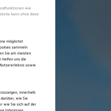
rundfunktionen wie
ebsite kann ohne diese
ine möglichst
 Cookies sammeln
ten Sie am meisten
 helfen uns die
 Nutzererlebnis sowie
nzuzeigen, innerhalb
darüber, wie Sie
 wie Sie sich auf der
hre Interessen