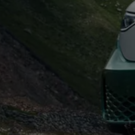
Kostensimulator
Autonomes Fahren
Mehr zum ID. Buzz
Online Beratung
California Welt
California Club
California Magazin & Ratgeber
Vanlife
Ratgeber
Routen & Reisen
California Reisen & Erlebnisse
California App
California Lifestyle & Zubehör
Übernachten im California
Marke
Unternehmen
Karriere
Karriere im Unternehmen
Karriere im Autohaus
Nachhaltigkeit
Kunden
Gesellschaft
Natur
Events
Rückblick VW Bus Festival 2023