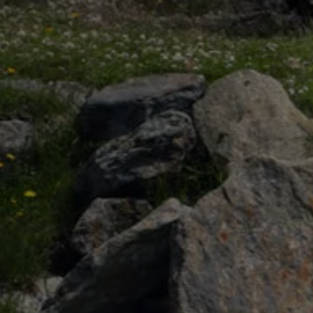
75 Jahre Bulli Jubiläum
Bulli Magazin
Fahrzeugabholung ab Werk