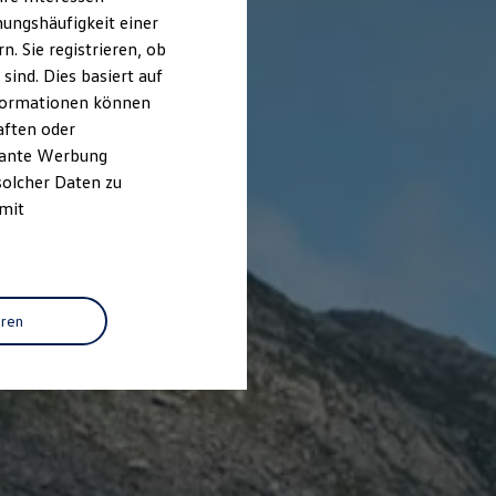
ungshäufigkeit einer
. Sie registrieren, ob
ind. Dies basiert auf
Informationen können
aften oder
evante Werbung
solcher Daten zu
 mit
eren