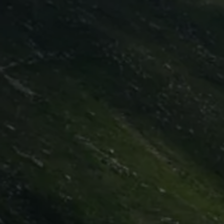
Hilfreiches für Besitzer
Digitales Bordbuch
Fahrerassistenz- und Sicherheitssysteme
Kontrollleuchten
Kurzfahrprofile und Ölverdünnung
Batterieverordnung
XTL-Dieselkraftstoff
Ersatzteile und Betriebsflüssigkeiten
Original Zubehör und Lifestyle Produkte
myVolkswagen
myVolkswagen Business
Elektrisch & Autonom
Elektro - & Hybridfahrzeuge
Unser Ansatz
Klimafreundlicher Strom
Reichweite & Ladelösungen
Reichweitensimulator
Ladezeitensimulator
Ladelösungen für Privatkunden
Ladelösungen für Gewerbekunden
Wallbox und Ladekabel
Bidirektionales Laden
Förderung & Kosten der Elektrofahrzeuge
Fördermöglichkeiten für Privatkunden
Fördermöglichkeiten für Gewerbekunden