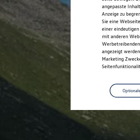
Garantien
angepasste Inhalt
Kfz-Versicherung für Nutzfahrzeuge
Anzeige zu begren
Restschuldversicherung
Wartungsverträge
Sie eine Webseite
Besitzer & Service
einer eindeutigen
Reparatur & Service
mit anderen Webse
Sommer-Special
Reparatur, Pflege & Inspektion
Werbetreibenden,
Servicetermin anfragen
angezeigt werden 
Service-Vorteile bei Volkswagen Nutzfahrzeuge
Marketing Zwecken
ServicePlus
Economy Service
Seitenfunktionali
Räder & Reifen Service
Ersatzfahrzeuge
Notdienst und Pannenhilfe
Software, Konnektivität & Apps
Optional
California App
VW Connect für Ihren ID. Buzz
VW Connect für Ihren Transporter/Caravelle
VW Connect für Ihren Amarok
VW Connect für andere Modelle
Connect Pro
Fleet Interface Data
Multistop Pathfinder
Übersicht Software Updates