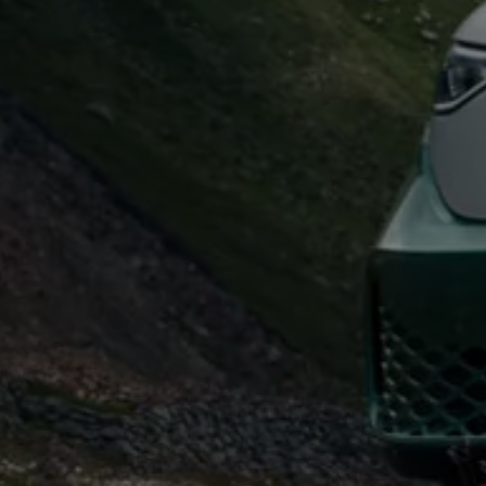
Kostensimulator
Autonomes Fahren
Mehr zum ID. Buzz
Online Beratung
California Welt
California Club
California Magazin & Ratgeber
Vanlife
Ratgeber
Routen & Reisen
California Reisen & Erlebnisse
California App
California Lifestyle & Zubehör
Übernachten im California
Marke
Unternehmen
Karriere
Karriere im Unternehmen
Karriere im Autohaus
Nachhaltigkeit
Kunden
Gesellschaft
Natur
Events
Rückblick VW Bus Festival 2023