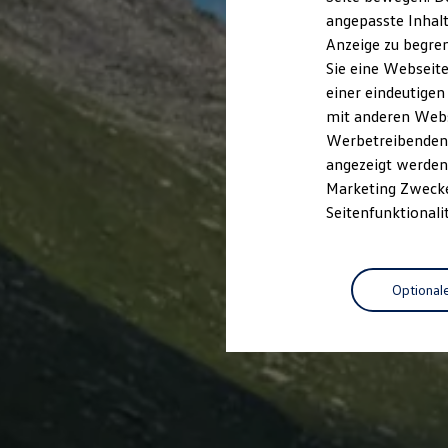
Garantien
angepasste Inhalt
Kfz-Versicherung für Nutzfahrzeuge
Anzeige zu begren
Restschuldversicherung
Wartungsverträge
Sie eine Webseite
Besitzer & Service
einer eindeutigen
Reparatur & Service
mit anderen Webse
Sommer-Special
Reparatur, Pflege & Inspektion
Werbetreibenden,
Servicetermin anfragen
angezeigt werden 
Service-Vorteile bei Volkswagen Nutzfahrzeuge
Marketing Zwecken
ServicePlus
Economy Service
Seitenfunktionali
Räder & Reifen Service
Ersatzfahrzeuge
Notdienst und Pannenhilfe
Software, Konnektivität & Apps
Optional
California App
VW Connect für Ihren ID. Buzz
VW Connect für Ihren Transporter/Caravelle
VW Connect für Ihren Amarok
VW Connect für andere Modelle
Connect Pro
Fleet Interface Data
Multistop Pathfinder
Übersicht Software Updates