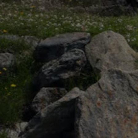
75 Jahre Bulli Jubiläum
Bulli Magazin
Fahrzeugabholung ab Werk