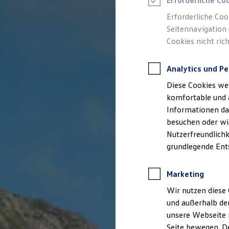
Erforderliche Co
Feuerwehr
Rettungsdienste
Erforderliche Coo
ONE Business ID Vorteile
Seitennavigation 
Fahrzeugsuche & Marktplatz
Cookies nicht rich
Fahrzeugsuche
Fahrzeuge online kaufen
Digitaler Marktplatz
Analytics und Pe
Kauf & Finanzierung
Online-Fahrzeugbewertung
Diese Cookies we
Aktionen & Angebote
E-Auto-Förderung
komfortable und 
Für Privatkunden
Informationen dar
Für Gewerbekunden
besuchen oder wie
Profi Paket
TopDeal
Nutzerfreundlichk
Gebrauchtwagen
grundlegende Ent
ProfiPartner für Gebrauchtwagen
Zertifizierte Gebrauchtwagen
Finanzierung
Marketing
Für Privatkunden
Für Gewerbekunden
Wir nutzen diese 
Leasing
und außerhalb de
Für Privatkunden
unsere Webseite n
Für Gewerbekunden
Versicherungen & Garantien
Seite bewegen. De