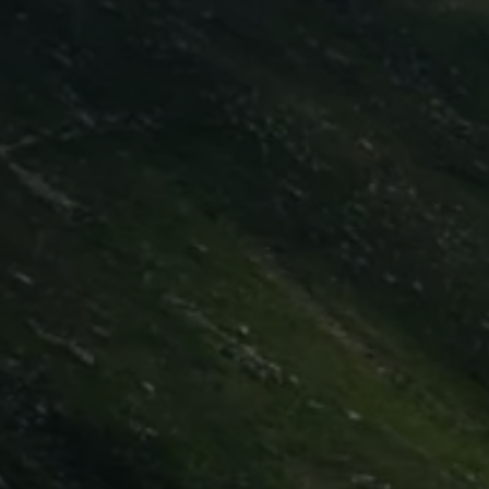
Hilfreiches für Besitzer
Digitales Bordbuch
Fahrerassistenz- und Sicherheitssysteme
Kontrollleuchten
Kurzfahrprofile und Ölverdünnung
Batterieverordnung
XTL-Dieselkraftstoff
Ersatzteile und Betriebsflüssigkeiten
Original Zubehör und Lifestyle Produkte
myVolkswagen
myVolkswagen Business
Elektrisch & Autonom
Elektro - & Hybridfahrzeuge
Unser Ansatz
Klimafreundlicher Strom
Reichweite & Ladelösungen
Reichweitensimulator
Ladezeitensimulator
Ladelösungen für Privatkunden
Ladelösungen für Gewerbekunden
Wallbox und Ladekabel
Bidirektionales Laden
Förderung & Kosten der Elektrofahrzeuge
Fördermöglichkeiten für Privatkunden
Fördermöglichkeiten für Gewerbekunden