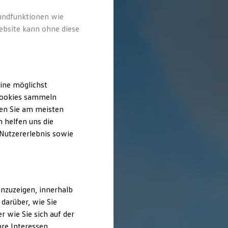
rundfunktionen wie
ebsite kann ohne diese
ine möglichst
 Cookies sammeln
ten Sie am meisten
 helfen uns die
 Nutzererlebnis sowie
nzuzeigen, innerhalb
darüber, wie Sie
 wie Sie sich auf der
hre Interessen