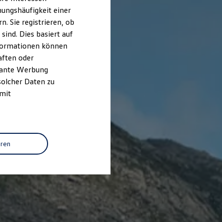
ungshäufigkeit einer
. Sie registrieren, ob
ind. Dies basiert auf
Informationen können
aften oder
evante Werbung
solcher Daten zu
 mit
eren