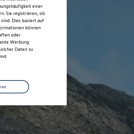
ungshäufigkeit einer
. Sie registrieren, ob
ind. Dies basiert auf
Informationen können
aften oder
evante Werbung
solcher Daten zu
 mit
eren