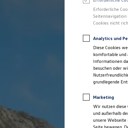
Erforderliche Co
Feuerwehr
Rettungsdienste
Erforderliche Coo
ONE Business ID Vorteile
Seitennavigation 
Fahrzeugsuche & Marktplatz
Cookies nicht rich
Fahrzeugsuche
Fahrzeuge online kaufen
Digitaler Marktplatz
Analytics und Pe
Kauf & Finanzierung
Online-Fahrzeugbewertung
Diese Cookies we
Aktionen & Angebote
E-Auto-Förderung
komfortable und 
Für Privatkunden
Informationen dar
Für Gewerbekunden
besuchen oder wie
Profi Paket
TopDeal
Nutzerfreundlichk
Gebrauchtwagen
grundlegende Ent
ProfiPartner für Gebrauchtwagen
Zertifizierte Gebrauchtwagen
Finanzierung
Marketing
Für Privatkunden
Für Gewerbekunden
Wir nutzen diese 
Leasing
und außerhalb de
Für Privatkunden
unsere Webseite n
Für Gewerbekunden
Versicherungen & Garantien
Seite bewegen. De