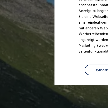
Garantien
angepasste Inhalt
Kfz-Versicherung für Nutzfahrzeuge
Anzeige zu begren
Restschuldversicherung
Wartungsverträge
Sie eine Webseite
Besitzer & Service
einer eindeutigen
Reparatur & Service
mit anderen Webse
Sommer-Special
Reparatur, Pflege & Inspektion
Werbetreibenden,
Servicetermin anfragen
angezeigt werden 
Service-Vorteile bei Volkswagen Nutzfahrzeuge
Marketing Zwecken
ServicePlus
Economy Service
Seitenfunktionali
Räder & Reifen Service
Ersatzfahrzeuge
Notdienst und Pannenhilfe
Software, Konnektivität & Apps
Optional
California App
VW Connect für Ihren ID. Buzz
VW Connect für Ihren Transporter/Caravelle
VW Connect für Ihren Amarok
VW Connect für andere Modelle
Connect Pro
Fleet Interface Data
Multistop Pathfinder
Übersicht Software Updates