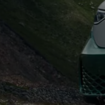
Kostensimulator
Autonomes Fahren
Mehr zum ID. Buzz
Online Beratung
California Welt
California Club
California Magazin & Ratgeber
Vanlife
Ratgeber
Routen & Reisen
California Reisen & Erlebnisse
California App
California Lifestyle & Zubehör
Übernachten im California
Marke
Unternehmen
Karriere
Karriere im Unternehmen
Karriere im Autohaus
Nachhaltigkeit
Kunden
Gesellschaft
Natur
Events
Rückblick VW Bus Festival 2023