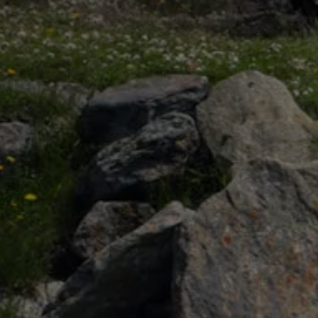
75 Jahre Bulli Jubiläum
Bulli Magazin
Fahrzeugabholung ab Werk