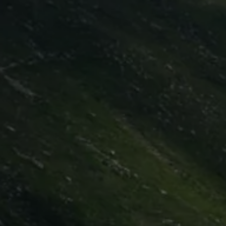
Hilfreiches für Besitzer
Digitales Bordbuch
Fahrerassistenz- und Sicherheitssysteme
Kontrollleuchten
Kurzfahrprofile und Ölverdünnung
Batterieverordnung
XTL-Dieselkraftstoff
Ersatzteile und Betriebsflüssigkeiten
Original Zubehör und Lifestyle Produkte
myVolkswagen
myVolkswagen Business
Elektrisch & Autonom
Elektro - & Hybridfahrzeuge
Unser Ansatz
Klimafreundlicher Strom
Reichweite & Ladelösungen
Reichweitensimulator
Ladezeitensimulator
Ladelösungen für Privatkunden
Ladelösungen für Gewerbekunden
Wallbox und Ladekabel
Bidirektionales Laden
Förderung & Kosten der Elektrofahrzeuge
Fördermöglichkeiten für Privatkunden
Fördermöglichkeiten für Gewerbekunden