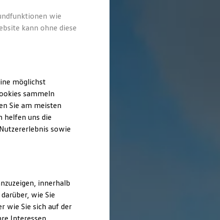
rundfunktionen wie
ebsite kann ohne diese
ine möglichst
 Cookies sammeln
ten Sie am meisten
 helfen uns die
 Nutzererlebnis sowie
nzuzeigen, innerhalb
darüber, wie Sie
 wie Sie sich auf der
hre Interessen